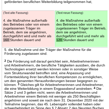
geförderten beruflichen Weiterbildung teilgenommen hat,
(Text alte Fassung)
(Text neue Fassung)
4. die Maßnahme außerhalb
4. die Maßnahme außerhalb
des Betriebes oder von einem
des Betriebes oder von einem
zugelassenen Träger im
zugelassenen Träger im Betrieb,
Betrieb, dem sie angehören,
dem sie angehören,
durchgeführt wird und mehr als
durchgeführt wird und mehr als
160
Stunden dauert und
120
Stunden dauert und
5. die Maßnahme und der Träger der Maßnahme für die
Förderung zugelassen sind.
2
Die Förderung soll darauf gerichtet sein, Arbeitnehmerinnen
und Arbeitnehmern, die berufliche Tätigkeiten ausüben, die durch
Technologien ersetzt werden können oder in sonstiger Weise
vom Strukturwandel betroffen sind, eine Anpassung und
Fortentwicklung ihrer beruflichen Kompetenzen zu ermöglichen,
um den genannten Herausforderungen besser begegnen zu
können.
3
Gleiches gilt für Arbeitnehmerinnen und Arbeitnehmer,
die eine Weiterbildung in einem Engpassberuf anstreben.
4
Die
Sätze 2 und 3 gelten nicht, wenn die Arbeitnehmerinnen und
Arbeitnehmer einem Betrieb mit weniger als 250 Beschäftigten
angehören und soweit sie nach dem 31. Dezember 2020 mit der
Teilnahme beginnen, das 45. Lebensjahr vollendet haben oder
schwerbehindert im Sinne des § 2 Absatz 2 des Neunten Buches