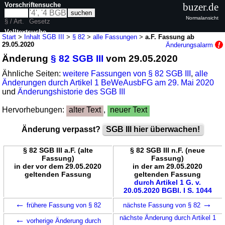
Vorschriftensuche
buzer.de
Normalansicht
§ / Art.
Gesetz
Volltextsuche
Start
>
Inhalt SGB III
>
§ 82
>
alle Fassungen
>
a.F. Fassung ab
29.05.2020
Änderungsalarm
nur in SGB III
Änderung
§ 82 SGB III
vom 29.05.2020
Ähnliche Seiten:
weitere Fassungen von § 82 SGB III
,
alle
Änderungen durch Artikel 1 BeWeAusbFG am 29. Mai 2020
und
Änderungshistorie des SGB III
Hervorhebungen:
alter Text
,
neuer Text
Änderung verpasst?
SGB III hier überwachen!
§ 82 SGB III a.F. (alte
§ 82 SGB III n.F. (neue
Fassung)
Fassung)
in der vor dem 29.05.2020
in der am 29.05.2020
geltenden Fassung
geltenden Fassung
durch Artikel 1 G. v.
20.05.2020 BGBl. I S. 1044
←
→
frühere Fassung von § 82
nächste Fassung von § 82
←
nächste Änderung durch Artikel 1
vorherige Änderung durch