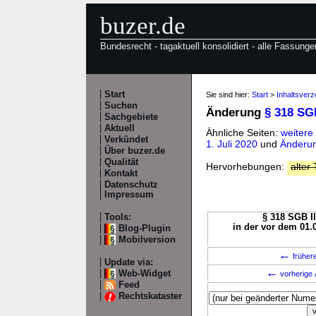
buzer.de
Bundesrecht - tagaktuell konsolidiert - alle Fassunge
Start
Sie sind hier:
Start
>
Inhaltsverz
Suchen
Änderung
§ 318 SGB
Sachgebiete
Aktuell
Ähnliche Seiten:
weitere
Verkündet
1. Juli 2020
und
Änderun
Über buzer.de
Qualität
Hervorhebungen:
alter 
Kontakt
Datenschutz
Impressum
Tools:
§ 318 SGB II
in der vor dem 01.
Blog-Plugin
Mobilversion
←
früher
Update via:
←
Web-Widget
vorherige 
Feed
Rechtskataster