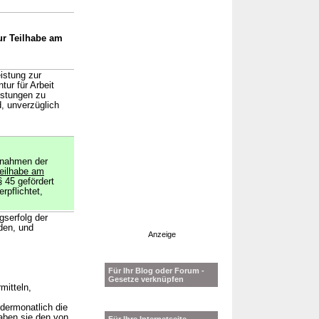
ur Teilhabe am
istung zur
ur für Arbeit
istungen zu
d, unverzüglich
ßnahmen der
Teilhabe am
 45 gefördert
rpflichtet,
gserfolg der
den, und
Anzeige
Für Ihr Blog oder Forum -
Gesetze verknüpfen
mitteln,
ndermonatlich die
haben sie den von