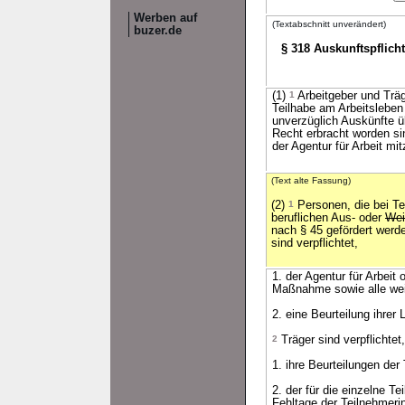
Werben auf
(Textabschnitt unverändert)
buzer.de
§ 318 Auskunftspflich
(1)
1
Arbeitgeber und Träg
Teilhabe am Arbeitsleben
unverzüglich Auskünfte ü
Recht erbracht worden s
der Agentur für Arbeit mit
(Text alte Fassung)
(2)
1
Personen, die bei T
beruflichen Aus- oder
Wei
nach § 45 gefördert werde
sind verpflichtet,
1. der Agentur für Arbei
Maßnahme sowie alle weit
2. eine Beurteilung ihrer
2
Träger sind verpflichtet,
1. ihre Beurteilungen der
2. der für die einzelne T
Fehltage der Teilnehmeri