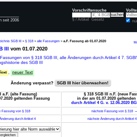
Vorschriftensuche
Vollt
§ / Artikel
Gesetz
n seit 2006
nu
eichnis SGB III
>
§ 318
>
alle Fassungen
>
a.F. Fassung ab 01.07.2020
Ma
 III
vom 01.07.2020
 Fassungen von § 318 SGB III
,
alle Änderungen durch Artikel 4 7. SG
gshistorie des SGB III
Text
,
neuer Text
Änderung verpasst?
SGB III hier überwachen!
I a.F. (alte Fassung)
§ 318 SGB III n.F. (neue Fa
07.2020 geltenden Fassung
in der am 01.07.2020 geltende
durch Artikel 4 G. v. 12.06.2020 BG
e Fassung von § 318
nächste Fassung von § 318
Änderung durch Artikel 4
nächste Änderung durch Artikel 