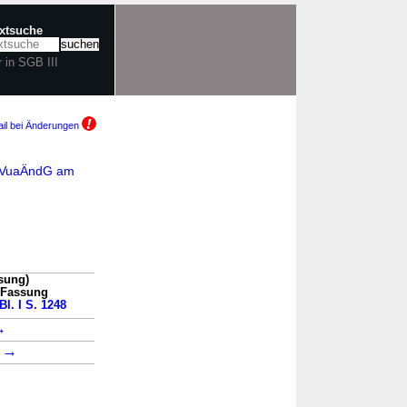
extsuche
r in SGB III
il bei Änderungen
BIVuaÄndG am
ssung)
n Fassung
Bl. I S. 1248
→
→
4