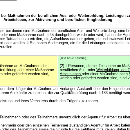
t bei Maßnahmen der beruflichen Aus- oder Weiterbildung, Leistungen z
Arbeitsleben, zur Aktivierung und beruflichen Eingliederung
er, bei denen eine Maßnahme der beruflichen Aus- und Weiterbildung, eine Le
 oder eine Maßnahme nach § 45 durchgeführt wurde oder wird, haben der Agent
ber Tatsachen zu erteilen, die Aufschluss darüber geben, ob und inwieweit Le
ind oder werden.
2
Sie haben Änderungen, die für die Leistungen erheblich sin
zuteilen.
(Text neue Fassung)
eilnahme an Maßnahmen der
(2)
1
Personen, die bei Teilnahme an Ma
terbildung
oder einer Maßnahme
beruflichen Aus- oder
Weiterbildung, der 
n oder gefördert worden sind,
Arbeitsleben
oder einer Maßnahme nach §
werden oder gefördert worden sind, sind ve
t oder dem Träger der Maßnahme auf Verlangen Auskunft über den Eingliederun
eren Auskünfte zu erteilen, die zur Qualitätsprüfung nach § 183 benötigt wer
 Leistung und ihres Verhaltens durch den Träger zuzulassen.
 Teilnehmerin oder des Teilnehmers unverzüglich der Agentur für Arbeit zu über
eilnehmerin oder den einzelnen Teilnehmer zuständigen Agentur für Arbeit kale
n oder des Teilnehmers sowie die Gründe für die Fehltage mitzuteilen; dabei 