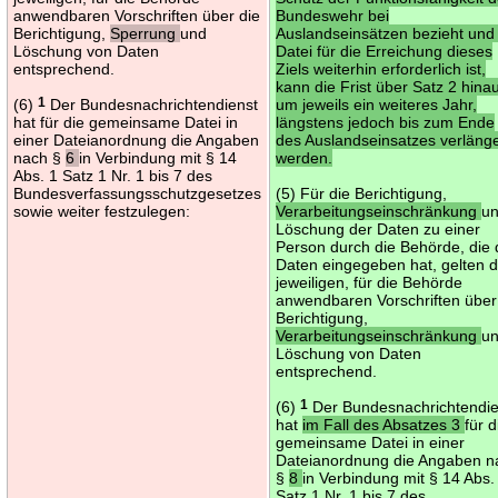
anwendbaren Vorschriften über die
Bundeswehr bei
Berichtigung,
Sperrung
und
Auslandseinsätzen bezieht und
Löschung von Daten
Datei für die Erreichung dieses
entsprechend.
Ziels weiterhin erforderlich ist,
kann die Frist über Satz 2 hina
(6)
1
Der Bundesnachrichtendienst
um jeweils ein weiteres Jahr,
hat für die gemeinsame Datei in
längstens jedoch bis zum Ende
einer Dateianordnung die Angaben
des Auslandseinsatzes verlänge
nach §
6
in Verbindung mit § 14
werden.
Abs. 1 Satz 1 Nr. 1 bis 7 des
Bundesverfassungsschutzgesetzes
(5) Für die Berichtigung,
sowie weiter festzulegen:
Verarbeitungseinschränkung
u
Löschung der Daten zu einer
Person durch die Behörde, die 
Daten eingegeben hat, gelten d
jeweiligen, für die Behörde
anwendbaren Vorschriften über
Berichtigung,
Verarbeitungseinschränkung
u
Löschung von Daten
entsprechend.
(6)
1
Der Bundesnachrichtendie
hat
im Fall des Absatzes 3
für d
gemeinsame Datei in einer
Dateianordnung die Angaben n
§
8
in Verbindung mit § 14 Abs.
Satz 1 Nr. 1 bis 7 des