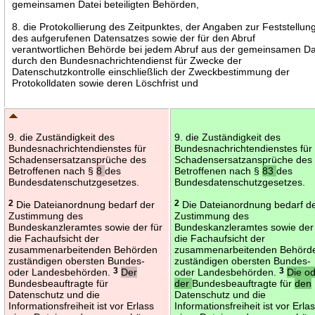
gemeinsamen Datei beteiligten Behörden,
8. die Protokollierung des Zeitpunktes, der Angaben zur Feststellun
des aufgerufenen Datensatzes sowie der für den Abruf
verantwortlichen Behörde bei jedem Abruf aus der gemeinsamen Da
durch den Bundesnachrichtendienst für Zwecke der
Datenschutzkontrolle einschließlich der Zweckbestimmung der
Protokolldaten sowie deren Löschfrist und
9. die Zuständigkeit des
9. die Zuständigkeit des
Bundesnachrichtendienstes für
Bundesnachrichtendienstes für
Schadensersatzansprüche des
Schadensersatzansprüche des
Betroffenen nach §
8
des
Betroffenen nach §
83
des
Bundesdatenschutzgesetzes.
Bundesdatenschutzgesetzes.
2
Die Dateianordnung bedarf der
2
Die Dateianordnung bedarf d
Zustimmung des
Zustimmung des
Bundeskanzleramtes sowie der für
Bundeskanzleramtes sowie der 
die Fachaufsicht der
die Fachaufsicht der
zusammenarbeitenden Behörden
zusammenarbeitenden Behörd
zuständigen obersten Bundes-
zuständigen obersten Bundes-
oder Landesbehörden.
3
Der
oder Landesbehörden.
3
Die o
Bundesbeauftragte für
der
Bundesbeauftragte für
den
Datenschutz und die
Datenschutz und die
Informationsfreiheit ist vor Erlass
Informationsfreiheit ist vor Erla