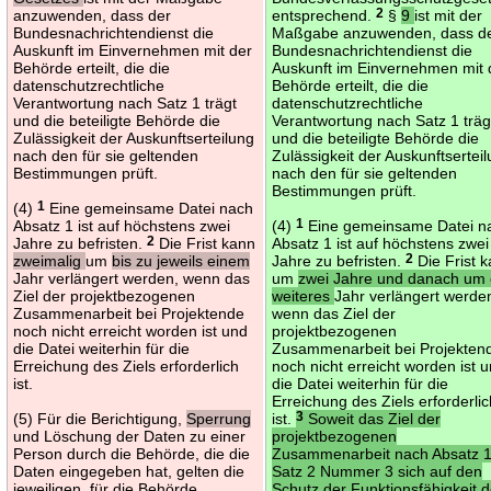
anzuwenden, dass der
entsprechend.
2
§
9
ist mit der
Bundesnachrichtendienst die
Maßgabe anzuwenden, dass d
Auskunft im Einvernehmen mit der
Bundesnachrichtendienst die
Behörde erteilt, die die
Auskunft im Einvernehmen mit 
datenschutzrechtliche
Behörde erteilt, die die
Verantwortung nach Satz 1 trägt
datenschutzrechtliche
und die beteiligte Behörde die
Verantwortung nach Satz 1 träg
Zulässigkeit der Auskunftserteilung
und die beteiligte Behörde die
nach den für sie geltenden
Zulässigkeit der Auskunftsertei
Bestimmungen prüft.
nach den für sie geltenden
Bestimmungen prüft.
(4)
1
Eine gemeinsame Datei nach
Absatz 1 ist auf höchstens zwei
(4)
1
Eine gemeinsame Datei n
Jahre zu befristen.
2
Die Frist kann
Absatz 1 ist auf höchstens zwei
zweimalig
um
bis zu jeweils einem
Jahre zu befristen.
2
Die Frist 
Jahr verlängert werden, wenn das
um
zwei Jahre und danach um 
Ziel der projektbezogenen
weiteres
Jahr verlängert werde
Zusammenarbeit bei Projektende
wenn das Ziel der
noch nicht erreicht worden ist und
projektbezogenen
die Datei weiterhin für die
Zusammenarbeit bei Projekten
Erreichung des Ziels erforderlich
noch nicht erreicht worden ist 
ist.
die Datei weiterhin für die
Erreichung des Ziels erforderli
(5) Für die Berichtigung,
Sperrung
ist.
3
Soweit das Ziel der
und Löschung der Daten zu einer
projektbezogenen
Person durch die Behörde, die die
Zusammenarbeit nach Absatz 
Daten eingegeben hat, gelten die
Satz 2 Nummer 3 sich auf den
jeweiligen, für die Behörde
Schutz der Funktionsfähigkeit d