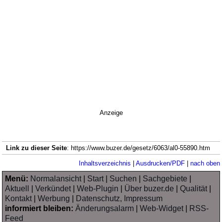
Anzeige
Link zu dieser Seite
: https://www.buzer.de/gesetz/6063/al0-55890.htm
Inhaltsverzeichnis
|
Ausdrucken/PDF
|
nach oben
Menü:
Normalansicht
|
Start
|
Suchen
|
Sachgebiete
|
Aktuell
|
Verkündet
|
Web-Plugin
|
Über buzer.de
|
Qualität
|
Kontakt
|
Werbung
|
Datenschutz, Impressum
informiert bleiben:
Änderungsalarm
|
Web-Widget
|
RSS-
Feed