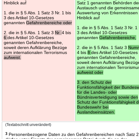
Hinblick auf
Satz 1 genannten Behörden de
Austausch und die gemeinsam
1. die in § 5 Abs. 1 Satz 3 Nr. 1 bis
Auswertung von Erkenntnissen
3 des Artikel 10-Gesetzes
Hinblick auf
genannten
Gefahrenbereiche oder
1. die in § 5 Abs. 1 Satz 3 Nr. 1 
2. die in § 5 Abs. 1 Satz 3
Nr.
4 bis
3 des Artikel 10-Gesetzes
6
des Artikel 10-Gesetzes
genannten
Gefahrenbereiche,
genannten Gefahrenbereiche,
soweit deren Aufklärung Bezüge
2. die in § 5 Abs. 1 Satz 3
Num
zum internationalen Terrorismus
4 bis
8
des Artikel 10-Gesetzes
aufweist.
genannten Gefahrenbereiche,
soweit deren Aufklärung Bezüg
zum internationalen Terrorismu
aufweist oder
3. den Schutz der
Funktionsfähigkeit der Bundes
für die Landes- oder
Bündnisverteidigung sowie den
Schutz der Funktionsfähigkeit d
Bundeswehr bei
Auslandseinsätzen.
(Textabschnitt unverändert)
3
Personenbezogene Daten zu den Gefahrenbereichen nach Satz 2