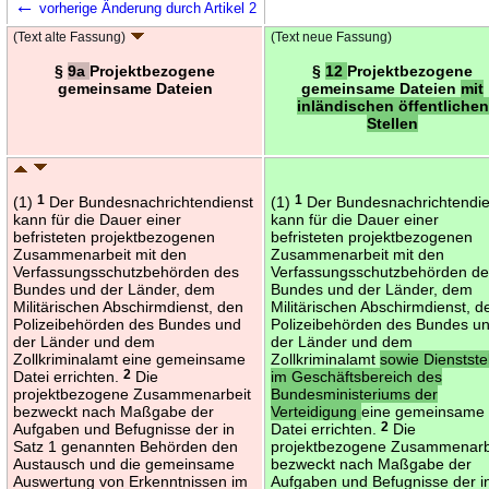
←
vorherige Änderung durch Artikel 2
(Text alte Fassung)
(Text neue Fassung)
§
9a
Projektbezogene
§
12
Projektbezogene
gemeinsame Dateien
gemeinsame Dateien
mit
inländischen öffentlichen
Stellen
(1)
1
Der Bundesnachrichtendienst
(1)
1
Der Bundesnachrichtendie
kann für die Dauer einer
kann für die Dauer einer
befristeten projektbezogenen
befristeten projektbezogenen
Zusammenarbeit mit den
Zusammenarbeit mit den
Verfassungsschutzbehörden des
Verfassungsschutzbehörden d
Bundes und der Länder, dem
Bundes und der Länder, dem
Militärischen Abschirmdienst, den
Militärischen Abschirmdienst, d
Polizeibehörden des Bundes und
Polizeibehörden des Bundes u
der Länder und dem
der Länder und dem
Zollkriminalamt eine gemeinsame
Zollkriminalamt
sowie Dienstste
Datei errichten.
2
Die
im Geschäftsbereich des
projektbezogene Zusammenarbeit
Bundesministeriums der
bezweckt nach Maßgabe der
Verteidigung
eine gemeinsame
Aufgaben und Befugnisse der in
Datei errichten.
2
Die
Satz 1 genannten Behörden den
projektbezogene Zusammenarb
Austausch und die gemeinsame
bezweckt nach Maßgabe der
Auswertung von Erkenntnissen im
Aufgaben und Befugnisse der i