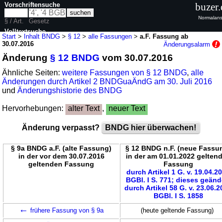
Vorschriftensuche
buzer.
Normalans
§ / Art.
Gesetz
Volltextsuche
Start
>
Inhalt BNDG
>
§ 12
>
alle Fassungen
>
a.F. Fassung ab
30.07.2016
Änderungsalarm
nur in BNDG
Änderung
§ 12 BNDG
vom 30.07.2016
Ähnliche Seiten:
weitere Fassungen von § 12 BNDG
,
alle
Änderungen durch Artikel 2 BNDGuaÄndG am 30. Juli 2016
und
Änderungshistorie des BNDG
Hervorhebungen:
alter Text
,
neuer Text
Änderung verpasst?
BNDG hier überwachen!
§ 9a BNDG a.F. (alte Fassung)
§ 12 BNDG n.F. (neue Fassu
in der vor dem 30.07.2016
in der am 01.01.2022 gelten
geltenden Fassung
Fassung
durch Artikel 1 G. v. 19.04.2
BGBl. I S. 771; dieses geänd
durch Artikel 58 G. v. 23.06.
BGBl. I S. 1858
←
frühere Fassung von § 9a
(heute geltende Fassung)