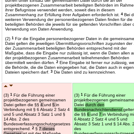
dürfen unter Einsatz der gemeinsamen Datei durch die an der
projektbezogenen Zusammenarbeit beteiligten Behörden im Rahm
ihrer Befugnisse verwendet werden, soweit dies in diesem
Zusammenhang zur Erfüllung ihrer Aufgaben erforderlich ist.
4
Bei d
weiteren Verwendung der personenbezogenen Daten finden für die
beteiligten Behörden die jeweils für sie geltenden Vorschriften über 
Verwendung von Daten Anwendung.
(2)
1
Für die Eingabe personenbezogener Daten in die gemeinsam
Datei gelten die jeweiligen Übermittlungsvorschriften zugunsten der
der Zusammenarbeit beteiligten Behörden entsprechend mit der
Maßgabe, dass die Eingabe nur zulässig ist, wenn die Daten allen a
der projektbezogenen Zusammenarbeit teilnehmenden Behörden
übermittelt werden dürfen.
2
Eine Eingabe ist ferner nur zulässig, w
die Behörde, die die Daten eingegeben hat, die Daten auch in eige
Dateien speichern darf.
3
Die Daten sind zu kennzeichnen.
(3)
1
Für die Führung einer
(3)
1
Für die Führung einer
projektbezogenen gemeinsamen
projektbezogenen gemeinsam
Datei gelten die §§
4
und
5
in
Datei
durch den
Verbindung mit § 6 Absatz 2 Satz 4
Bundesnachrichtendienst
gelte
und 5 und Absatz 3 Satz 1 und §
die §§
6
und
7
in Verbindung mi
14 Abs. 2 des
6 Absatz 2 Satz 4 und 5 und
Bundesverfassungsschutzgesetzes
Absatz 3 Satz 1 und § 14 Abs. 
entsprechend.
2
§
7 dieses
des
Gesetzes
ist mit der Maßgabe
Bundesverfassungsschutzgese