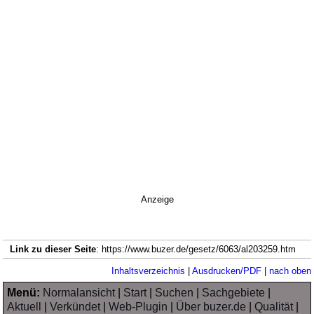
Anzeige
Link zu dieser Seite
: https://www.buzer.de/gesetz/6063/al203259.htm
Inhaltsverzeichnis
|
Ausdrucken/PDF
|
nach oben
Menü:
Normalansicht
|
Start
|
Suchen
|
Sachgebiete
|
Aktuell
|
Verkündet
|
Web-Plugin
|
Über buzer.de
|
Qualität
|