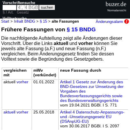
Vorschriftensuche
buzer.de
Normalansicht
§ / Art.
Gesetz
Volltextsuche
Start
>
Inhalt BNDG
>
§ 15
>
alte Fassungen
Änderungsalarm
Frühere Fassungen von
§ 15 BNDG
nur in BNDG
Die nachfolgende Aufstellung zeigt alle Änderungen dieser
Vorschrift. Über die Links
aktuell
und
vorher
können Sie
jeweils alte Fassung (a.F.) und neue Fassung (n.F.)
vergleichen. Beim Änderungsgesetz finden Sie dessen
Volltext sowie die Begründung des Gesetzgebers.
vergleichen
mWv
neue Fassung durch
mit
(verkündet)
aktuell
vorher
01.01.2022
Artikel 1 Gesetz zur Änderung des
BND-Gesetzes zur Umsetzung der
Vorgaben des
Bundesverfassungsgerichts sowie
des Bundesverwaltungsgerichts
vom 19.04.2021 BGBl. I S. 771
aktuell
vorher
25.05.2018
Artikel 4 Datenschutz-Anpassungs-
und -Umsetzungsgesetz EU
(DSAnpUG-EU)
vom 30.06.2017 BGBl. I S. 2097