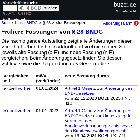
Vorschriftensuche
buzer.de
Normalansicht
§ / Art.
Gesetz
Volltextsuche
Start
>
Inhalt BNDG
>
§ 28
>
alte Fassungen
Änderungsalarm
Frühere Fassungen von
§ 28 BNDG
nur in BNDG
Die nachfolgende Aufstellung zeigt alle Änderungen dieser
Vorschrift. Über die Links
aktuell
und
vorher
können Sie
jeweils alte Fassung (a.F.) und neue Fassung (n.F.)
vergleichen. Beim Änderungsgesetz finden Sie dessen
Volltext sowie die Begründung des Gesetzgebers.
vergleichen
mWv
neue Fassung durch
mit
(verkündet)
aktuell
vorher
01.01.2024
Artikel 1 Gesetz zur Änderung des
BND-Gesetzes
vom 22.12.2023 BGBl. 2023 I Nr.
410
aktuell
vorher
01.01.2022
Artikel 1 Gesetz zur Änderung des
BND-Gesetzes zur Umsetzung der
Vorgaben des
Bundesverfassungsgerichts sowie
des Bundesverwaltungsgerichts
vom 19.04.2021 BGBl. I S. 771