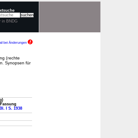
extsuche
r in BNDG
il bei Änderungen
ng (rechte
n. Synopsen für
g)
n Fassung
Bl. I S. 1938
→