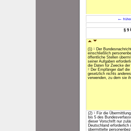
←
frühe
§ 9
(1)
1
Der Bundesnachricht
einschließlich personenb
öffentliche Stellen übermi
seiner Aufgaben erforderl
die Daten für Zwecke der 
2
Der Empfänger darf die 
gesetzlich nichts andere
verwenden, zu dem sie ih
(2)
1
Für die Übermittlung
bis 5 des Bundesverfass
dieser Vorschrift nur zu
Deutschland erforderlich
übermittelte personenbe