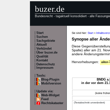
buzer.de
Bundesrecht - tagaktuell konsolidiert - alle Fassunge
Start
Sie sind hier:
Start
>
Inhaltsver
Suchen
Synopse aller Änd
Sachgebiete
Aktuell
Diese Gegenüberstellung 
Verkündet
Spalte) aller am 21. N
Über buzer.de
andere Änderungstermine
Qualität
Kontakt
Hervorhebungen:
alter 
Datenschutz
Impressum
Tools:
Blog-Plugin
BNDG a.F
in der vor dem 21.
Mobilversion
Update via:
(keine früh
Web-Widget
Feed
(Textabschnitt unverändert)
Rechtskataster