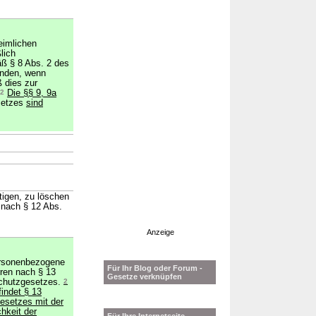
eimlichen
lich
ß § 8 Abs. 2 des
nden, wenn
 dies zur
2
Die §§ 9, 9a
setzes
sind
→
tigen, zu löschen
 nach § 12 Abs.
Anzeige
ersonenbezogene
Für Ihr Blog oder Forum -
rren nach § 13
Gesetze verknüpfen
chutzgesetzes.
2
indet § 13
esetzes mit der
hkeit der