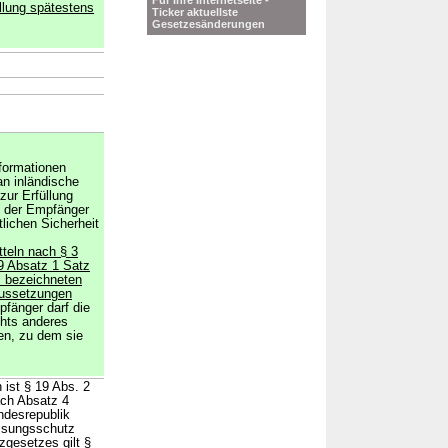
Für Ihre Internetseite -
llung spätestens
Ticker aktuellste
Gesetzesänderungen
→
formationen
an inländische
zur Erfüllung
nn der Empfänger
lichen Sicherheit
teln nach § 3
19 Absatz 1 Satz
 bezeichneten
raussetzungen
fänger darf die
chts anderes
en, zu dem sie
 ist § 19 Abs. 2
ach Absatz 4
ndesrepublik
ssungsschutz
gesetzes gilt §