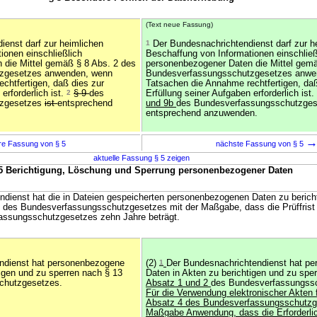
(Text neue Fassung)
enst darf zur heimlichen
1
Der Bundesnachrichtendienst darf zur h
ionen einschließlich
Beschaffung von Informationen einschließ
 die Mittel gemäß § 8 Abs. 2 des
personenbezogener Daten die Mittel gemä
zgesetzes anwenden, wenn
Bundesverfassungsschutzgesetzes anwe
chtfertigen, daß dies zur
Tatsachen die Annahme rechtfertigen, daß
erforderlich ist.
2
§ 9
des
Erfüllung seiner Aufgaben erforderlich ist.
tzgesetzes
ist
entsprechend
und 9b
des Bundesverfassungsschutzge
entsprechend anzuwenden.
re Fassung von § 5
nächste Fassung von § 5
aktuelle Fassung § 5 zeigen
5 Berichtigung, Löschung und Sperrung personenbezogener Daten
ndienst hat die in Dateien gespeicherten personenbezogenen Daten zu berich
2 des Bundesverfassungsschutzgesetzes mit der Maßgabe, dass die Prüffrist
assungsschutzgesetzes zehn Jahre beträgt.
endienst hat personenbezogene
(2)
1
Der Bundesnachrichtendienst hat p
tigen und zu sperren nach § 13
Daten in Akten zu berichtigen und zu spe
chutzgesetzes.
Absatz 1 und 2
des Bundesverfassungss
Für die Verwendung elektronischer Akten f
Absatz 4 des Bundesverfassungsschutzg
Maßgabe Anwendung, dass die Erforderlic