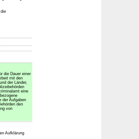
 die
→
r die Dauer einer
beit mit den
nd der Länder,
lizeibehörden
riminalamt eine
ktbezogene
 der Aufgaben
Behörden den
ung von
ren Aufklärung