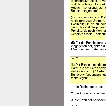
datenschutzrechtliche Ve
und die beteiligte Behörde
Auskunftserteilung nach d
Bestimmungen prüft.
(4) Eine gemeinsame Date
höchstens zwei Jahre zu b
zweimalig um bis zu jewe
wenn das Ziel der proje
Projektende noch nicht er
weiterhin für die Erreichun
(5) Für die Berichtigung
eingegeben hat, gelten di
Löschung von Daten ent
(6) Der Bundesnachrichte
Datei in einer Dateianord
Verbindung mit § 14 Abs. 
Bundesverfassungsschutz
festzulegen:
1. die Rechtsgrundlage de
2. die Art der zu speich
3. die Arten der persone