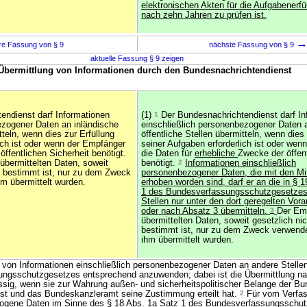
elektronischen Akten für die Aufgabenerfü
nach zehn Jahren zu prüfen ist.
re Fassung von § 9
nächste Fassung von § 9
aktuelle Fassung § 9 zeigen
 Übermittlung von Informationen durch den Bundesnachrichtendienst
endienst darf Informationen
(1)
1
Der Bundesnachrichtendienst darf In
ezogener Daten an inländische
einschließlich personenbezogener Daten 
tteln, wenn dies zur Erfüllung
öffentliche Stellen übermitteln, wenn dies 
ich ist oder wenn der Empfänger
seiner Aufgaben erforderlich ist oder we
öffentlichen Sicherheit benötigt.
die Daten für
erhebliche
Zwecke der öffent
übermittelten Daten, soweit
benötigt.
2
Informationen einschließlich
s bestimmt ist, nur zu dem Zweck
personenbezogener Daten, die mit den Mit
m übermittelt wurden.
erhoben worden sind, darf er an die in § 
1 des Bundesverfassungsschutzgesetzes
Stellen nur unter den dort geregelten Vo
oder nach Absatz 3 übermitteln.
3
Der Emp
übermittelten Daten, soweit gesetzlich ni
bestimmt ist, nur zu dem Zweck verwend
ihm übermittelt wurden.
 von Informationen einschließlich personenbezogener Daten an andere Stellen
ungsschutzgesetzes entsprechend anzuwenden; dabei ist die Übermittlung n
lässig, wenn sie zur Wahrung außen- und sicherheitspolitischer Belange der Bu
 ist und das Bundeskanzleramt seine Zustimmung erteilt hat.
2
Für vom Verfa
zogene Daten im Sinne des § 18 Abs. 1a Satz 1 des Bundesverfassungsschutz