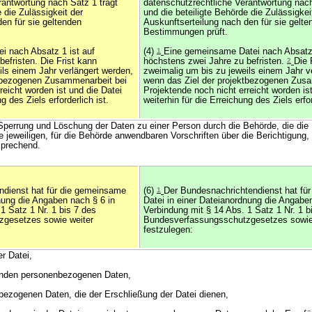
rantwortung nach Satz 1 trägt
datenschutzrechtliche Verantwortung nach
 die Zulässigkeit der
und die beteiligte Behörde die Zulässigkei
en für sie geltenden
Auskunftserteilung nach den für sie gelte
Bestimmungen prüft.
i nach Absatz 1 ist auf
(4)
1
Eine gemeinsame Datei nach Absatz 
efristen. Die Frist kann
höchstens zwei Jahre zu befristen.
2
Die 
ils einem Jahr verlängert werden,
zweimalig um bis zu jeweils einem Jahr v
ktbezogenen Zusammenarbeit bei
wenn das Ziel der projektbezogenen Zus
reicht worden ist und die Datei
Projektende noch nicht erreicht worden is
g des Ziels erforderlich ist.
weiterhin für die Erreichung des Ziels erfor
, Sperrung und Löschung der Daten zu einer Person durch die Behörde, die die
e jeweiligen, für die Behörde anwendbaren Vorschriften über die Berichtigung
sprechend.
ndienst hat für die gemeinsame
(6)
1
Der Bundesnachrichtendienst hat fü
nung die Angaben nach § 6 in
Datei in einer Dateianordnung die Angabe
1 Satz 1 Nr. 1 bis 7 des
Verbindung mit § 14 Abs. 1 Satz 1 Nr. 1 b
gesetzes sowie weiter
Bundesverfassungsschutzgesetzes sowie
festzulegen:
r Datei,
ernden personenbezogenen Daten,
nbezogenen Daten, die der Erschließung der Datei dienen,