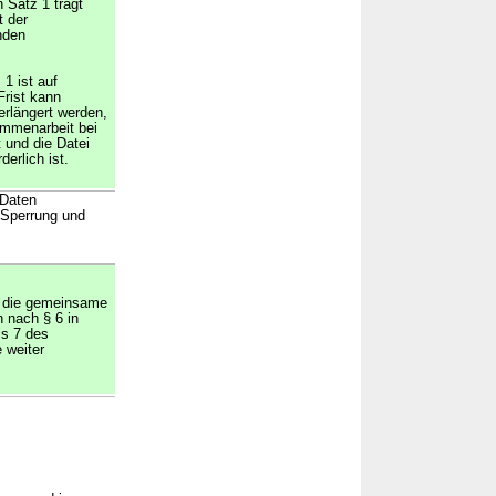
 Satz 1 trägt
t der
nden
1 ist auf
Frist kann
erlängert werden,
ammenarbeit bei
t und die Datei
derlich ist.
 Daten
, Sperrung und
r die gemeinsame
n nach § 6 in
is 7 des
 weiter