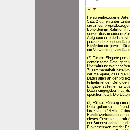
Personenbezogene Daten
Satz 2 dürfen unter Eins
die an der projektbezoge
Behörden im Rahmen ihre
soweit dies in diesem Zu
Aufgaben erforderlich ist
personenbezogenen Daten f
Behörden die jeweils für 
die Verwendung von Dat
(2) Für die Eingabe pers
gemeinsame Datei gelten 
Übermittlungsvorschrifte
Zusammenarbeit beteilig
der Maßgabe, dass die Ei
Daten allen an der proj
teilnehmenden Behörden ü
Eingabe ist ferner nur zu
Daten eingegeben hat, di
speichern darf. Die Date
(3) Für die Führung eine
Datei gelten die §§ 4 und
bis 7
und § 14 Abs. 2 des
Bundesverfassungsschutz
dieses Gesetzes ist mit
der Bundesnachrichtendie
Einvernehmen mit der Behö