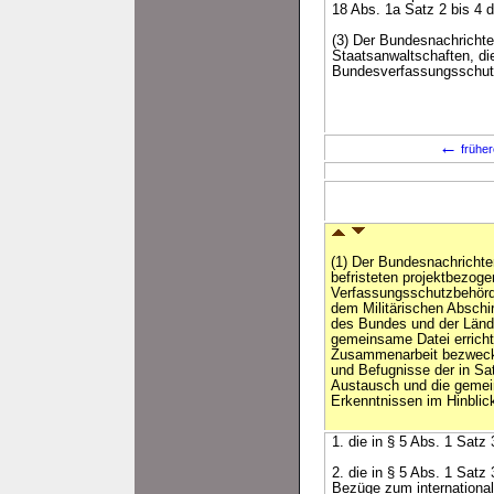
18 Abs. 1a Satz 2 bis 4
(3) Der Bundesnachrichte
Staatsanwaltschaften, di
Bundesverfassungsschut
←
früher
(1) Der Bundesnachrichten
befristeten projektbezo
Verfassungsschutzbehörd
dem Militärischen Abschi
des Bundes und der Lände
gemeinsame Datei erricht
Zusammenarbeit bezweck
und Befugnisse der in S
Austausch und die geme
Erkenntnissen im Hinblic
1. die in § 5 Abs. 1 Satz
2. die in § 5 Abs. 1 Satz
Bezüge zum international