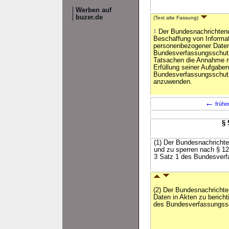
Werben auf
buzer.de
(Text alte Fassung)
1
Der Bundesnachrichtendi
Beschaffung von Informat
personenbezogener Daten
Bundesverfassungsschut
Tatsachen die Annahme re
Erfüllung seiner Aufgaben 
Bundesverfassungsschu
anzuwenden.
←
frühe
§ 
(1) Der Bundesnachrichte
und zu sperren nach § 1
3 Satz 1 des Bundesverf
(2) Der Bundesnachricht
Daten in Akten zu berich
des Bundesverfassungss