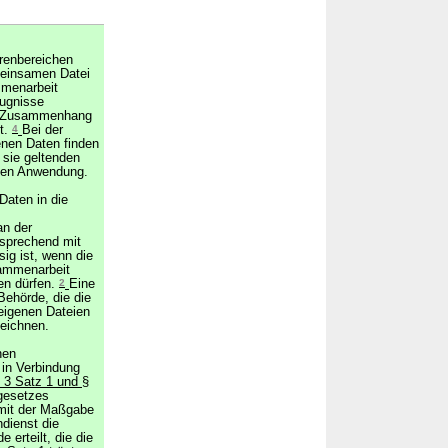
renbereichen
meinsamen Datei
mmenarbeit
fugnisse
em Zusammenhang
st.
4
Bei der
nen Daten finden
r sie geltenden
aten Anwendung.
Daten in die
an der
tsprechend mit
ig ist, wenn die
sammenarbeit
en dürfen.
2
Eine
Behörde, die die
eigenen Dateien
eichnen.
nen
 in Verbindung
 3 Satz 1 und
§
gesetzes
 mit der Maßgabe
dienst die
erteilt, die die