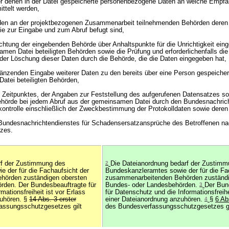
er denen in der Datei gespeicherte personenbezogene Daten an welche Empfä
ttelt werden,
den an der projektbezogenen Zusammenarbeit teilnehmenden Behörden deren 
die zur Eingabe und zum Abruf befugt sind,
chtung der eingebenden Behörde über Anhaltspunkte für die Unrichtigkeit ein
amen Datei beteiligten Behörden sowie die Prüfung und erforderlichenfalls die
der Löschung dieser Daten durch die Behörde, die die Daten eingegeben hat,
rgänzenden Eingabe weiterer Daten zu den bereits über eine Person gespeiche
atei beteiligten Behörden,
es Zeitpunktes, der Angaben zur Feststellung des aufgerufenen Datensatzes so
ehörde bei jedem Abruf aus der gemeinsamen Datei durch den Bundesnachrich
ntrolle einschließlich der Zweckbestimmung der Protokolldaten sowie deren 
 Bundesnachrichtendienstes für Schadensersatzansprüche des Betroffenen na
zes.
rf der Zustimmung des
2
Die Dateianordnung bedarf der Zustim
 der für die Fachaufsicht der
Bundeskanzleramtes sowie der für die Fa
hörden zuständigen obersten
zusammenarbeitenden Behörden zuständi
rden. Der Bundesbeauftragte für
Bundes- oder Landesbehörden.
3
Der Bun
mationsfreiheit ist vor Erlass
für Datenschutz und die Informationsfreihe
zuhören. §
14 Abs. 3 erster
einer Dateianordnung anzuhören.
4
§
6 Ab
assungsschutzgesetzes gilt
des Bundesverfassungsschutzgesetzes gi