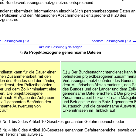
 des Bundesverfassungsschutzgesetzes entsprechend.
ndienst übermittelt Informationen einschließlich personenbezogener Daten an
e Polizeien und den Militärischen Abschirmdienst entsprechend § 20 des
zgesetzes.
e Fassung von § 9a
nächste Fassung von § 9a
aktuelle Fassung § 9a zeigen
§ 9a Projektbezogene gemeinsame Dateien
dienst kann für die Dauer einer
(1)
1
Der Bundesnachrichtendienst kann fü
genen Zusammenarbeit mit den
befristeten projektbezogenen Zusammenar
en des Bundes und der Länder,
Verfassungsschutzbehörden des Bundes u
rmdienst, den Polizeibehörden
dem Militärischen Abschirmdienst, den Po
r und dem Zollkriminalamt eine
des Bundes und der Länder und dem Zollk
en. Die projektbezogene
gemeinsame Datei errichten.
2
Die proje
t nach Maßgabe der Aufgaben
Zusammenarbeit bezweckt nach Maßgabe
atz 1 genannten Behörden den
und Befugnisse der in Satz 1 genannten 
insame Auswertung von
Austausch und die gemeinsame Auswert
k auf
Erkenntnissen im Hinblick auf
 3 Nr. 1 bis 3 des Artikel 10-Gesetzes genannten Gefahrenbereiche oder
 3 Nr. 4 bis 6 des Artikel 10-Gesetzes genannten Gefahrenbereiche, soweit de
en Terrorismus aufweist.