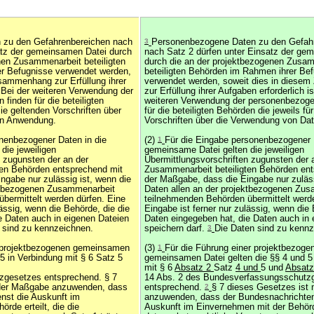
 zu den Gefahrenbereichen nach
3
Personenbezogene Daten zu den Gefah
atz der gemeinsamen Datei durch
nach Satz 2 dürfen unter Einsatz der ge
nen Zusammenarbeit beteiligten
durch die an der projektbezogenen Zusa
r Befugnisse verwendet werden,
beteiligten Behörden im Rahmen ihrer Be
sammenhang zur Erfüllung ihrer
verwendet werden, soweit dies in dies
. Bei der weiteren Verwendung der
zur Erfüllung ihrer Aufgaben erforderlich i
inden für die beteiligten
weiteren Verwendung der personenbezoge
sie geltenden Vorschriften über
für die beteiligten Behörden die jeweils fü
en Anwendung.
Vorschriften über die Verwendung von D
onenbezogener Daten in die
(2)
1
Für die Eingabe personenbezogener 
die jeweiligen
gemeinsame Datei gelten die jeweiligen
n zugunsten der an der
Übermittlungsvorschriften zugunsten der 
ten Behörden entsprechend mit
Zusammenarbeit beteiligten Behörden en
ngabe nur zulässig ist, wenn die
der Maßgabe, dass die Eingabe nur zuläss
ektbezogenen Zusammenarbeit
Daten allen an der projektbezogenen Zu
bermittelt werden dürfen. Eine
teilnehmenden Behörden übermittelt werd
lässig, wenn die Behörde, die die
Eingabe ist ferner nur zulässig, wenn die 
e Daten auch in eigenen Dateien
Daten eingegeben hat, die Daten auch in 
n sind zu kennzeichnen.
speichern darf.
3
Die Daten sind zu kennz
r projektbezogenen gemeinsamen
(3)
1
Für die Führung einer projektbezoge
 5 in Verbindung mit § 6 Satz 5
gemeinsamen Datei gelten die §§ 4 und 5
mit § 6
Absatz 2
Satz
4 und
5 und
Absatz
gesetzes entsprechend. § 7
14 Abs. 2 des Bundesverfassungsschutz
 der Maßgabe anzuwenden, dass
entsprechend.
2
§ 7 dieses Gesetzes ist
nst die Auskunft im
anzuwenden, dass der Bundesnachrichten
rde erteilt, die die
Auskunft im Einvernehmen mit der Behörde 