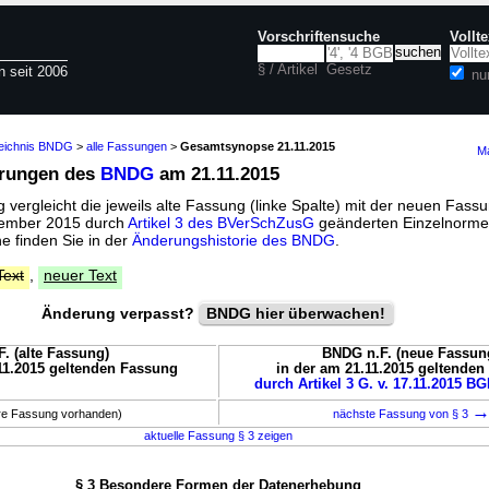
Vorschriftensuche
Vollt
§ / Artikel
Gesetz
n seit 2006
nu
zeichnis BNDG
>
alle Fassungen
>
Gesamtsynopse 21.11.2015
Ma
erungen des
BNDG
am 21.11.2015
vergleicht die jeweils alte Fassung (linke Spalte) mit der neuen Fassu
ovember 2015 durch
Artikel 3 des BVerSchZusG
geänderten Einzelnorme
 finden Sie in der
Änderungshistorie des BNDG
.
Text
,
neuer Text
Änderung verpasst?
BNDG hier überwachen!
. (alte Fassung)
BNDG n.F. (neue Fassun
11.2015 geltenden Fassung
in der am 21.11.2015 geltende
durch Artikel 3 G. v. 17.11.2015 BG
ere Fassung vorhanden)
nächste Fassung von § 3
aktuelle Fassung § 3 zeigen
§ 3 Besondere Formen der Datenerhebung