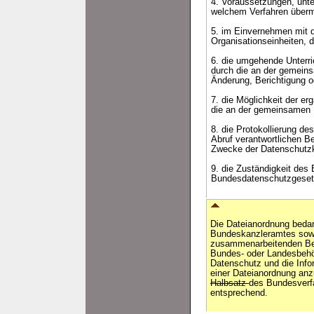
4. Voraussetzungen, unt
welchem Verfahren übermi
5. im Einvernehmen mit 
Organisationseinheiten, 
6. die umgehende Unterri
durch die an der gemeins
Änderung, Berichtigung o
7. die Möglichkeit der e
die an der gemeinsamen D
8. die Protokollierung d
Abruf verantwortlichen B
Zwecke der Datenschutzko
9. die Zuständigkeit des
Bundesdatenschutzgeset
Die Dateianordnung beda
Bundeskanzleramtes sowie
zusammenarbeitenden Be
Bundes- oder Landesbehö
Datenschutz und die Infor
einer Dateianordnung an
Halbsatz
des Bundesverf
entsprechend.