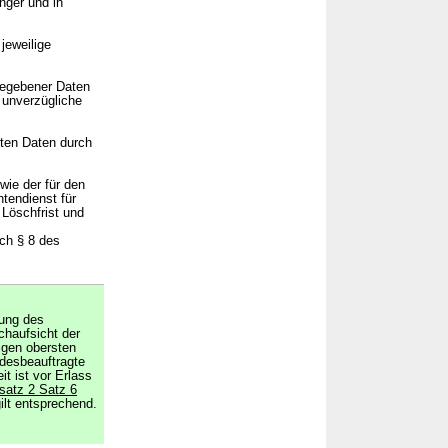
nger und in
jeweilige
gegebener Daten
 unverzügliche
rten Daten durch
wie der für den
tendienst für
Löschfrist und
ch § 8 des
mung des
chaufsicht der
gen obersten
desbeauftragte
it ist vor Erlass
satz 2 Satz 6
lt entsprechend.