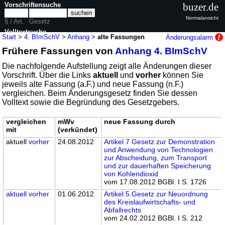
Vorschriftensuche
buzer.de
Normalansicht
§ / Art.
Gesetz
Volltextsuche
Start
>
4. BImSchV
>
Anhang
>
alte Fassungen
Änderungsalarm
Frühere Fassungen von
Anhang 4. BImSchV
nur in 4. BImSchV
Die nachfolgende Aufstellung zeigt alle Änderungen dieser
Vorschrift. Über die Links
aktuell
und
vorher
können Sie
jeweils alte Fassung (a.F.) und neue Fassung (n.F.)
vergleichen. Beim Änderungsgesetz finden Sie dessen
Volltext sowie die Begründung des Gesetzgebers.
vergleichen
mWv
neue Fassung durch
mit
(verkündet)
aktuell
vorher
24.08.2012
Artikel 7 Gesetz zur Demonstration
und Anwendung von Technologien
zur Abscheidung, zum Transport
und zur dauerhaften Speicherung
von Kohlendioxid
vom 17.08.2012 BGBl. I S. 1726
aktuell
vorher
01.06.2012
Artikel 5 Gesetz zur Neuordnung
des Kreislaufwirtschafts- und
Abfallrechts
vom 24.02.2012 BGBl. I S. 212