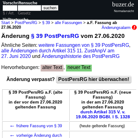
Vorschriftensuche
buzer.de
Normalansicht
§ / Art.
Gesetz
Volltextsuche
Start
>
PostPersRG
>
§ 39
>
alle Fassungen
>
a.F. Fassung ab
27.06.2020
Änderungsalarm
nur in PostPersRG
Änderung
§ 39 PostPersRG
vom 27.06.2020
Ähnliche Seiten:
weitere Fassungen von § 39 PostPersRG
,
alle Änderungen durch Artikel 315 11. ZustAnpV am
27. Juni 2020
und
Änderungshistorie des PostPersRG
Hervorhebungen:
alter Text
,
neuer Text
Änderung verpasst?
PostPersRG hier überwachen!
§ 39 PostPersRG a.F. (alte
§ 39 PostPersRG n.F. (neue
Fassung)
Fassung)
in der vor dem 27.06.2020
in der am 27.06.2020
geltenden Fassung
geltenden Fassung
durch Artikel 315 V. v.
19.06.2020 BGBl. I S. 1328
←
frühere Fassung von § 39
(heute geltende Fassung)
←
vorherige Änderung durch