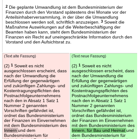
2
Die geplante Umwandlung ist dem Bundesministerium der
Finanzen durch den Vorstand spätestens drei Monate vor der
Anteilsinhaberversammlung, in der über die Umwandlung
beschlossen werden soll, schriftlich anzuzeigen.
3
Soweit die
Maßnahme Auswirkungen auf die Weiterbeschäftigung der
Beamten haben kann, steht dem Bundesministerium der
Finanzen ein Recht auf uneingeschränkte Information durch den
Vorstand und den Aufsichtsrat zu.
(Text alte Fassung)
(Text neue Fassung)
(2)
1
Soweit es nicht
(2)
1
Soweit es nicht
ausgeschlossen erscheint, dass
ausgeschlossen erscheint, dass
nach der Umwandlung die
nach der Umwandlung die
Erfüllung der gegenwärtigen
Erfüllung der gegenwärtigen
und zukünftigen Zahlungs- und
und zukünftigen Zahlungs- und
Kostentragungspflichten des
Kostentragungspflichten des
Postnachfolgeunternehmens
Postnachfolgeunternehmens
nach den in Absatz 1 Satz 1
nach den in Absatz 1 Satz 1
Nummer 2 genannten
Nummer 2 genannten
Vorschriften gefährdet ist,
Vorschriften gefährdet ist,
ordnet das Bundesministerium
ordnet das Bundesministerium
der Finanzen im Einvernehmen
der Finanzen im Einvernehmen
mit dem Bundesministerium des
mit dem Bundesministerium des
Innern
und dem
Innern, für Bau und Heimat
und
Bundesministerium für
dem Bundesministerium für