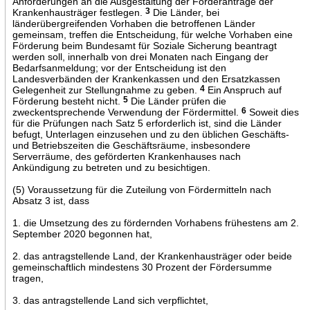
Anforderungen an die Ausgestaltung der Förderanträge der
Krankenhausträger festlegen.
3
Die Länder, bei
länderübergreifenden Vorhaben die betroffenen Länder
gemeinsam, treffen die Entscheidung, für welche Vorhaben eine
Förderung beim Bundesamt für Soziale Sicherung beantragt
werden soll, innerhalb von drei Monaten nach Eingang der
Bedarfsanmeldung; vor der Entscheidung ist den
Landesverbänden der Krankenkassen und den Ersatzkassen
Gelegenheit zur Stellungnahme zu geben.
4
Ein Anspruch auf
Förderung besteht nicht.
5
Die Länder prüfen die
zweckentsprechende Verwendung der Fördermittel.
6
Soweit dies
für die Prüfungen nach Satz 5 erforderlich ist, sind die Länder
befugt, Unterlagen einzusehen und zu den üblichen Geschäfts-
und Betriebszeiten die Geschäftsräume, insbesondere
Serverräume, des geförderten Krankenhauses nach
Ankündigung zu betreten und zu besichtigen.
(5) Voraussetzung für die Zuteilung von Fördermitteln nach
Absatz 3 ist, dass
1. die Umsetzung des zu fördernden Vorhabens frühestens am 2.
September 2020 begonnen hat,
2. das antragstellende Land, der Krankenhausträger oder beide
gemeinschaftlich mindestens 30 Prozent der Fördersumme
tragen,
3. das antragstellende Land sich verpflichtet,