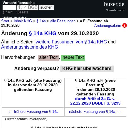
Vorschriftensuche
buzer.de
Normalansicht
§ / Art.
Gesetz
Volltextsuche
Start
>
Inhalt KHG
>
§ 14a
>
alle Fassungen
>
a.F. Fassung ab
29.10.2020
Änderungsalarm
nur in KHG
Änderung
§ 14a KHG
vom 29.10.2020
Ähnliche Seiten:
weitere Fassungen von § 14a KHG
und
Änderungshistorie des KHG
Hervorhebungen:
alter Text
,
neuer Text
Änderung verpasst?
KHG hier überwachen!
§ 14a KHG a.F. (alte Fassung)
§ 14a KHG n.F. (neue
in der vor dem 29.10.2020
Fassung)
geltenden Fassung
in der am 29.10.2020
geltenden Fassung
durch Artikel 2a G. v.
22.12.2020 BGBl. I S. 3299
←
→
frühere Fassung von § 14a
nächste Fassung von § 14a
(Textabschnitt unverändert)
§ 14a Krankenhauszukunftsfonds