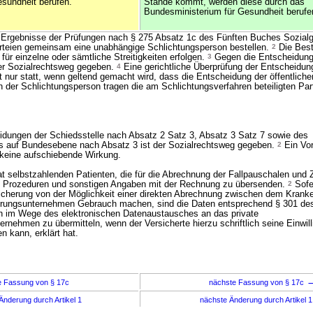
sundheit berufen.
Stande kommt, werden diese durch das
Bundesministerium für Gesundheit berufe
 Ergebnisse der Prüfungen nach § 275 Absatz 1c des Fünften Buches Sozial
arteien gemeinsam eine unabhängige Schlichtungsperson bestellen.
2
Die Best
ür einzelne oder sämtliche Streitigkeiten erfolgen.
3
Gegen die Entscheidung
der Sozialrechtsweg gegeben.
4
Eine gerichtliche Überprüfung der Entscheidun
t nur statt, wenn geltend gemacht wird, dass die Entscheidung der öffentlich
 der Schlichtungsperson tragen die am Schlichtungsverfahren beteiligten Par
dungen der Schiedsstelle nach Absatz 2 Satz 3, Absatz 3 Satz 7 sowie des
 auf Bundesebene nach Absatz 3 ist der Sozialrechtsweg gegeben.
2
Ein Vor
t keine aufschiebende Wirkung.
selbstzahlenden Patienten, die für die Abrechnung der Fallpauschalen und 
n, Prozeduren und sonstigen Angaben mit der Rechnung zu übersenden.
2
Sofe
sicherung von der Möglichkeit einer direkten Abrechnung zwischen dem Kran
erungsunternehmen Gebrauch machen, sind die Daten entsprechend § 301 de
 im Wege des elektronischen Datenaustausches an das private
nehmen zu übermitteln, wenn der Versicherte hierzu schriftlich seine Einwill
n kann, erklärt hat.
e Fassung von § 17c
nächste Fassung von § 17c
Änderung durch Artikel 1
nächste Änderung durch Artikel 