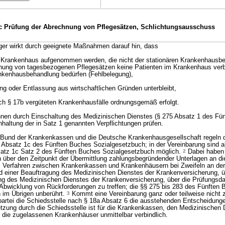
c Prüfung der Abrechnung von Pflegesätzen, Schlichtungsausschuss
er wirkt durch geeignete Maßnahmen darauf hin, dass
as Krankenhaus aufgenommen werden, die nicht der stationären Krankenhausb
nung von tagesbezogenen Pflegesätzen keine Patienten im Krankenhaus verbl
ankenhausbehandlung bedürfen (Fehlbelegung),
ung oder Entlassung aus wirtschaftlichen Gründen unterbleibt,
ch § 17b vergüteten Krankenhausfälle ordnungsgemäß erfolgt.
en durch Einschaltung des Medizinischen Dienstes (§ 275 Absatz 1 des Fü
nhaltung der in Satz 1 genannten Verpflichtungen prüfen.
Bund der Krankenkassen und die Deutsche Krankenhausgesellschaft regeln
5 Absatz 1c des Fünften Buches Sozialgesetzbuch; in der Vereinbarung sind 
atz 1c Satz 2 des Fünften Buches Sozialgesetzbuch möglich.
2
Dabei haben 
über den Zeitpunkt der Übermittlung zahlungsbegründender Unterlagen an di
 Verfahren zwischen Krankenkassen und Krankenhäusern bei Zweifeln an de
d einer Beauftragung des Medizinischen Dienstes der Krankenversicherung, 
ng des Medizinischen Dienstes der Krankenversicherung, über die Prüfungsda
 Abwicklung von Rückforderungen zu treffen; die §§ 275 bis 283 des Fünften
 im Übrigen unberührt.
3
Kommt eine Vereinbarung ganz oder teilweise nicht zu
spartei die Schiedsstelle nach § 18a Absatz 6 die ausstehenden Entscheidung
tzung durch die Schiedsstelle ist für die Krankenkassen, den Medizinischen 
die zugelassenen Krankenhäuser unmittelbar verbindlich.