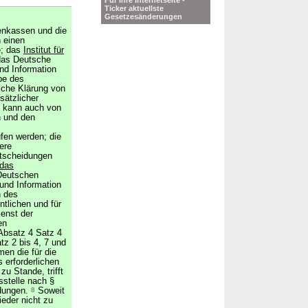
Für Ihre Internetseite -
Ticker aktuellste
Gesetzesänderungen
enkassen und die
 einen
e; das
Institut für
das Deutsche
nd Information
be des
iche Klärung von
sätzlicher
 kann auch von
 und den
fen werden; die
ere
tscheidungen
 das
Deutschen
 und Information
 des
tlichen und für
enst der
en
bsatz 4 Satz 4
tz 2 bis 4, 7 und
n die für die
 erforderlichen
u Stande, trifft
sstelle nach §
idungen.
8
Soweit
ieder nicht zu