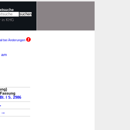
extsuche
r in KHG
il bei Änderungen
G am
ung)
n Fassung
Bl. I S. 2986
→
→
1