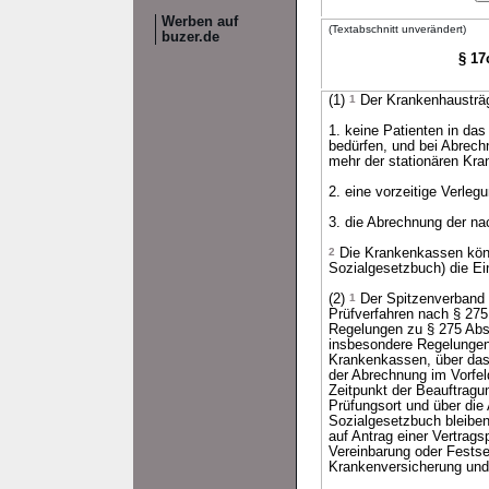
Werben auf
(Textabschnitt unverändert)
buzer.de
§ 17
(1)
1
Der Krankenhausträg
1. keine Patienten in d
bedürfen, und bei Abrech
mehr der stationären Kr
2. eine vorzeitige Verleg
3. die Abrechnung der na
2
Die Krankenkassen könn
Sozialgesetzbuch) die Ei
(2)
1
Der Spitzenverband 
Prüfverfahren nach § 27
Regelungen zu § 275 Abs
insbesondere Regelungen 
Krankenkassen, über das
der Abrechnung im Vorfel
Zeitpunkt der Beauftragu
Prüfungsort und über die
Sozialgesetzbuch bleiben
auf Antrag einer Vertrag
Vereinbarung oder Festse
Krankenversicherung und 