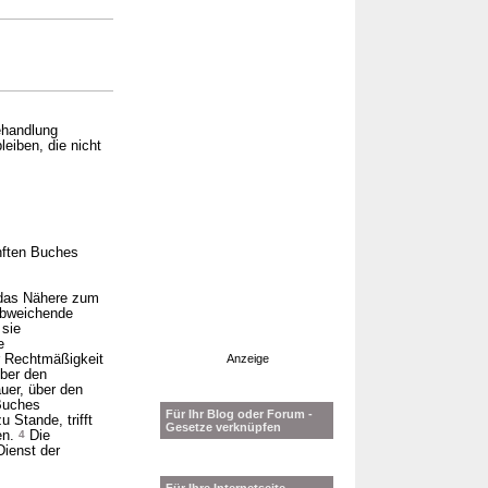
ehandlung
eiben, die nicht
nften Buches
 das Nähere zum
abweichende
sie
e
r Rechtmäßigkeit
Anzeige
über den
uer, über den
 Buches
Für Ihr Blog oder Forum -
 Stande, trifft
Gesetze verknüpfen
en.
4
Die
Dienst der