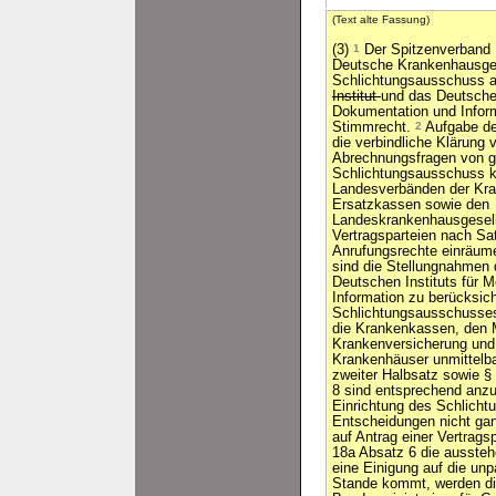
(Text alte Fassung)
(3)
1
Der Spitzenverband 
Deutsche Krankenhausges
Schlichtungsausschuss 
Institut
und das Deutsche 
Dokumentation und Inform
Stimmrecht.
2
Aufgabe de
die verbindliche Klärung 
Abrechnungsfragen von g
Schlichtungsausschuss 
Landesverbänden der Kr
Ersatzkassen sowie den
Landeskrankenhausgesell
Vertragsparteien nach Sa
Anrufungsrechte einräum
sind die Stellungnahmen
Deutschen Instituts für 
Information zu berücksic
Schlichtungsausschusses 
die Krankenkassen, den 
Krankenversicherung und
Krankenhäuser unmittelba
zweiter Halbsatz sowie §
8 sind entsprechend an
Einrichtung des Schlicht
Entscheidungen nicht ganz
auf Antrag einer Vertrags
18a Absatz 6 die ausste
eine Einigung auf die unp
Stande kommt, werden di