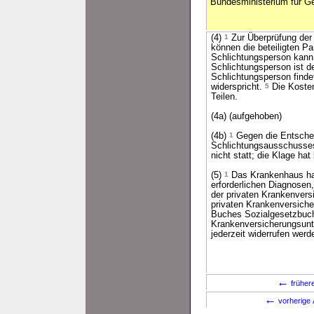
Bundesministerium für Ge
(4)
1
Zur Überprüfung der
können die beteiligten P
Schlichtungsperson kann f
Schlichtungsperson ist 
Schlichtungsperson finde
widerspricht.
5
Die Kosten
Teilen.
(4a) (aufgehoben)
(4b)
1
Gegen die Entschei
Schlichtungsausschusses
nicht statt; die Klage ha
(5)
1
Das Krankenhaus hat 
erforderlichen Diagnose
der privaten Krankenver
privaten Krankenversich
Buches Sozialgesetzbuch
Krankenversicherungsunter
jederzeit widerrufen werde
←
früher
←
vorherige 