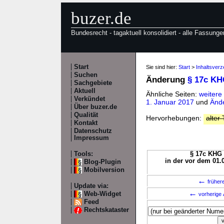
buzer.de
Bundesrecht - tagaktuell konsolidiert - alle Fassunge
Start
Sie sind hier:
Start
>
Inhaltsver
Suchen
Änderung
§ 17c K
Sachgebiete
Aktuell
Ähnliche Seiten:
weitere
Verkündet
1. Januar 2017
und
Änd
Über buzer.de
Qualität
Hervorhebungen:
alter 
Kontakt
Datenschutz
Impressum
Tools:
§ 17c KHG 
in der vor dem 01.
Blog-Plugin
Mobilversion
←
früher
Update via:
←
Web-Widget
vorherige 
Feed
Rechtskataster