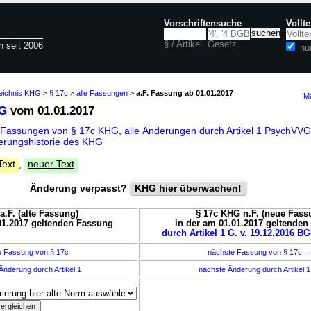
Vorschriftensuche
Vollt
§ / Artikel
Gesetz
n seit 2006
nu
zeichnis KHG
>
§ 17c
>
alle Fassungen
>
a.F. Fassung ab 01.01.2017
Ma
HG
vom 01.01.2017
 Fassungen von § 17c KHG
,
alle Änderungen durch Artikel 1 PsychVV
erungshistorie des KHG
Text
,
neuer Text
Änderung verpasst?
KHG hier überwachen!
a.F. (alte Fassung)
§ 17c KHG n.F. (neue Fass
01.2017 geltenden Fassung
in der am 01.01.2017 geltende
durch Artikel 1 G. v. 19.12.2016 BG
e Fassung von § 17c
nächste Fassung von § 17c
Änderung durch Artikel 1
nächste Änderung durch Artikel 