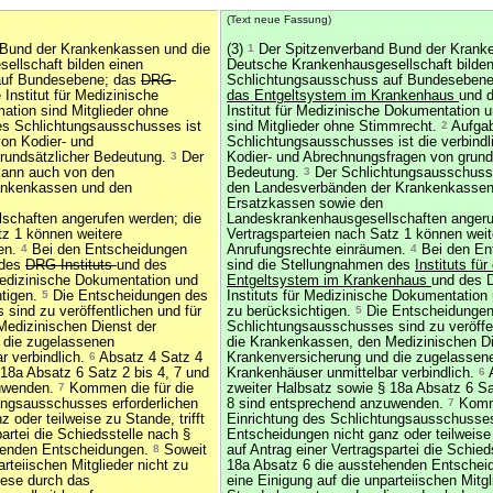
(Text neue Fassung)
Bund der Krankenkassen und die
(3)
1
Der Spitzenverband Bund der Krank
ellschaft bilden einen
Deutsche Krankenhausgesellschaft bilden
auf Bundesebene; das
DRG-
Schlichtungsausschuss auf Bundeseben
Institut für Medizinische
das Entgeltsystem im Krankenhaus
und 
ation sind Mitglieder ohne
Institut für Medizinische Dokumentation u
s Schlichtungsausschusses ist
sind Mitglieder ohne Stimmrecht.
2
Aufga
von Kodier- und
Schlichtungsausschusses ist die verbindl
rundsätzlicher Bedeutung.
3
Der
Kodier- und Abrechnungsfragen von grund
kann auch von den
Bedeutung.
3
Der Schlichtungsausschuss
ankenkassen und den
den Landesverbänden der Krankenkassen
Ersatzkassen sowie den
schaften angerufen werden; die
Landeskrankenhausgesellschaften angeru
tz 1 können weitere
Vertragsparteien nach Satz 1 können weit
en.
4
Bei den Entscheidungen
Anrufungsrechte einräumen.
4
Bei den En
 des
DRG-Instituts
und des
sind die Stellungnahmen des
Instituts für
Medizinische Dokumentation und
Entgeltsystem im Krankenhaus
und des 
htigen.
5
Die Entscheidungen des
Instituts für Medizinische Dokumentation
sind zu veröffentlichen und für
zu berücksichtigen.
5
Die Entscheidungen
Medizinischen Dienst der
Schlichtungsausschusses sind zu veröffen
 die zugelassenen
die Krankenkassen, den Medizinischen Di
r verbindlich.
6
Absatz 4 Satz 4
Krankenversicherung und die zugelassen
 18a Absatz 6 Satz 2 bis 4, 7 und
Krankenhäuser unmittelbar verbindlich.
6
A
zuwenden.
7
Kommen die für die
zweiter Halbsatz sowie § 18a Absatz 6 Sa
ungsausschusses erforderlichen
8 sind entsprechend anzuwenden.
7
Komme
 oder teilweise zu Stande, trifft
Einrichtung des Schlichtungsausschusses
partei die Schiedsstelle nach §
Entscheidungen nicht ganz oder teilweise z
henden Entscheidungen.
8
Soweit
auf Antrag einer Vertragspartei die Schied
arteiischen Mitglieder nicht zu
18a Absatz 6 die ausstehenden Entsche
ese durch das
eine Einigung auf die unparteiischen Mitgl