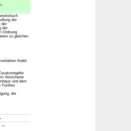
n.
gesetzbuch
ellung der
 der
g der
en Ordnung
teien zu gleichen
verfahren findet
Zusatzentgelte
rn Versicherte
kenhaus und dem
s Fünften
igung, die
→
→
1