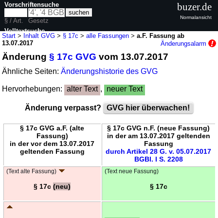
Vorschriftensuche
buzer.de
Normalansicht
§ / Art.
Gesetz
Volltextsuche
Start
>
Inhalt GVG
>
§ 17c
>
alle Fassungen
>
a.F. Fassung ab
13.07.2017
Änderungsalarm
nur in GVG
Änderung
§ 17c GVG
vom 13.07.2017
Ähnliche Seiten:
Änderungshistorie des GVG
Hervorhebungen:
alter Text
,
neuer Text
Änderung verpasst?
GVG hier überwachen!
§ 17c GVG a.F. (alte
§ 17c GVG n.F. (neue Fassung)
Fassung)
in der am 13.07.2017 geltenden
in der vor dem 13.07.2017
Fassung
geltenden Fassung
durch Artikel 28 G. v. 05.07.2017
BGBl. I S. 2208
(Text alte Fassung)
(Text neue Fassung)
§ 17c
(neu)
§ 17c