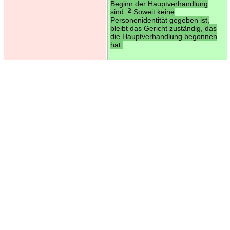
Beginn der Hauptverhandlung
sind.
2
Soweit keine
Personenidentität gegeben ist,
bleibt das Gericht zuständig, das
die Hauptverhandlung begonnen
hat.