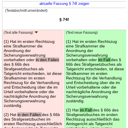
aktuelle Fassung § 74f zeigen
(Textabschnitt unverändert)
§ 74f
(Text alte Fassung)
(Text neue Fassung)
(1) Hat im ersten Rechtszug
(1) Hat im ersten Rechtszug
eine Strafkammer die
eine Strafkammer die
Anordnung der
Anordnung der
Sicherungsverwahrung
Sicherungsverwahrung
vorbehalten oder
in den Fällen
vorbehalten oder
im Fall
des §
des § 66b des
66b des Strafgesetzbuches als
Strafgesetzbuches als
Tatgericht entschieden, ist diese
Tatgericht entschieden, ist diese
Strafkammer im ersten
Strafkammer im ersten
Rechtszug für die Verhandlung
Rechtszug für die Verhandlung
und Entscheidung über die im
und Entscheidung über die im
Urteil vorbehaltene oder die
Urteil vorbehaltene oder die
nachträgliche Anordnung der
nachträgliche Anordnung der
Sicherungsverwahrung
Sicherungsverwahrung
zuständig.
zuständig.
(2) Hat
im Fall
des § 66b des
(2) Hat
in den Fällen
des § 66b
Strafgesetzbuches im ersten
des Strafgesetzbuches im
Rechtszug ausschließlich das
ersten Rechtszug ausschließlich
Amtsgericht als Tatgericht