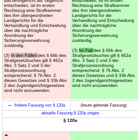
das Amtsgericht als Tatgericht
entschieden, ist im ersten
entschieden, ist im ersten
Rechtszug eine Strafkammer
Rechtszug eine Strafkammer
des ihm übergeordneten
des ihm übergeordneten
Landgerichts für die
Landgerichts für die
Verhandlung und Entscheidung
Verhandlung und Entscheidung
über die nachträgliche
über die nachträgliche
Anordnung der
Anordnung der
Sicherungsverwahrung
Sicherungsverwahrung
zuständig.
zuständig.
(3)
Im Fall
des § 66b des
(3)
In den Fällen
des § 66b des
Strafgesetzbuches gilt § 462a
Strafgesetzbuches gilt § 462a
Abs. 3 Satz 2 und 3 der
Abs. 3 Satz 2 und 3 der
Strafprozessordnung
Strafprozessordnung
entsprechend; § 76 Abs. 2
entsprechend; § 76 Abs. 2
dieses Gesetzes und § 33b Abs.
dieses Gesetzes und § 33b Abs.
2 des Jugendgerichtsgesetzes
2 des Jugendgerichtsgesetzes
sind nicht anzuwenden.
sind nicht anzuwenden.
←
frühere Fassung von § 120a
(heute geltende Fassung)
aktuelle Fassung § 120a zeigen
§ 120a