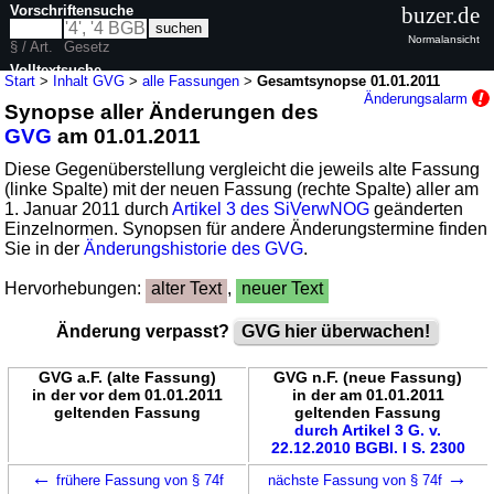
Vorschriftensuche
buzer.de
Normalansicht
§ / Art.
Gesetz
Volltextsuche
Start
>
Inhalt GVG
>
alle Fassungen
>
Gesamtsynopse 01.01.2011
Änderungsalarm
Synopse aller Änderungen des
nur in GVG
GVG
am 01.01.2011
Diese Gegenüberstellung vergleicht die jeweils alte Fassung
(linke Spalte) mit der neuen Fassung (rechte Spalte) aller am
1. Januar 2011 durch
Artikel 3 des SiVerwNOG
geänderten
Einzelnormen. Synopsen für andere Änderungstermine finden
Sie in der
Änderungshistorie des GVG
.
Hervorhebungen:
alter Text
,
neuer Text
Änderung verpasst?
GVG hier überwachen!
GVG a.F. (alte Fassung)
GVG n.F. (neue Fassung)
in der vor dem 01.01.2011
in der am 01.01.2011
geltenden Fassung
geltenden Fassung
durch Artikel 3 G. v.
22.12.2010 BGBl. I S. 2300
←
→
frühere Fassung von § 74f
nächste Fassung von § 74f