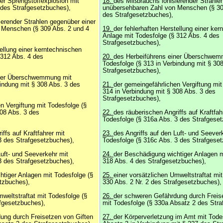
er Sprengstoffexplosion mit
18.
des Mißbrauchs ionisierender Strahle
 des Strafgesetzbuches),
unübersehbaren Zahl von Menschen (§ 30
des Strafgesetzbuches),
erender Strahlen gegenüber einer
 Menschen (§ 309 Abs. 2 und 4
19.
der fehlerhaften Herstellung einer ke
Anlage mit Todesfolge (§ 312 Abs. 4 des
Strafgesetzbuches),
tellung einer kerntechnischen
 312 Abs. 4 des
20.
des Herbeiführens einer Überschwem
Todesfolge (§ 313 in Verbindung mit § 30
Strafgesetzbuches),
iner Überschwemmung mit
bindung mit § 308 Abs. 3 des
21.
der gemeingefährlichen Vergiftung mit
314 in Verbindung mit § 308 Abs. 3 des
Strafgesetzbuches),
n Vergiftung mit Todesfolge (§
308 Abs. 3 des
22.
des räuberischen Angriffs auf Kraftfah
Todesfolge (§ 316a Abs. 3 des Strafgese
ffs auf Kraftfahrer mit
23.
des Angriffs auf den Luft- und Seever
3 des Strafgesetzbuches),
Todesfolge (§ 316c Abs. 3 des Strafgese
Luft- und Seeverkehr mit
24.
der Beschädigung wichtiger Anlagen m
3 des Strafgesetzbuches),
318 Abs. 4 des Strafgesetzbuches),
htiger Anlagen mit Todesfolge (§
25.
einer vorsätzlichen Umweltstraftat mit
tzbuches),
330 Abs. 2 Nr. 2 des Strafgesetzbuches),
mweltstraftat mit Todesfolge (§
26.
der schweren Gefährdung durch Freis
afgesetzbuches),
mit Todesfolge (§ 330a Absatz 2 des Str
ung durch Freisetzen von Giften
27.
der Körperverletzung im Amt mit Tode