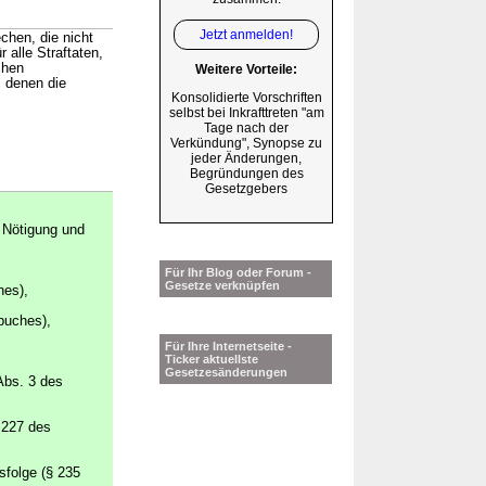
Jetzt anmelden!
chen, die nicht
 alle Straftaten,
chen
Weitere Vorteile:
i denen die
Konsolidierte Vorschriften
selbst bei Inkrafttreten "am
Tage nach der
Verkündung", Synopse zu
jeder Änderungen,
Begründungen des
Gesetzgebers
 Nötigung und
Für Ihr Blog oder Forum -
Gesetze verknüpfen
hes),
buches),
Für Ihre Internetseite -
Ticker aktuellste
Gesetzesänderungen
Abs. 3 des
 227 des
sfolge (§ 235