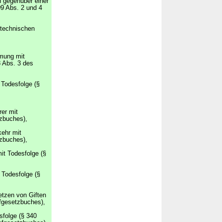
n gegenüber einer
9 Abs. 2 und 4
rntechnischen
mung mit
8 Abs. 3 des
 Todesfolge (§
rer mit
tzbuches),
kehr mit
tzbuches),
it Todesfolge (§
 Todesfolge (§
etzen von Giften
afgesetzbuches),
sfolge (§ 340