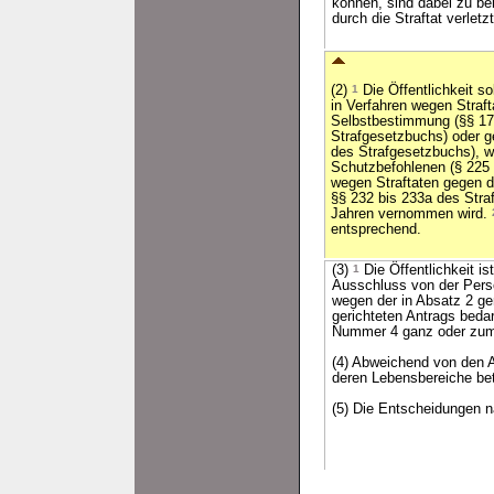
können, sind dabei zu be
durch die Straftat verletz
(2)
1
Die Öffentlichkeit s
in Verfahren wegen Straft
Selbstbestimmung (§§ 17
Strafgesetzbuchs) oder g
des Strafgesetzbuchs), 
Schutzbefohlenen (§ 225 
wegen Straftaten gegen d
§§ 232 bis 233a des Stra
Jahren vernommen wird.
entsprechend.
(3)
1
Die Öffentlichkeit i
Ausschluss von der Perso
wegen der in Absatz 2 gen
gerichteten Antrags beda
Nummer 4 ganz oder zum T
(4) Abweichend von den A
deren Lebensbereiche bet
(5) Die Entscheidungen n