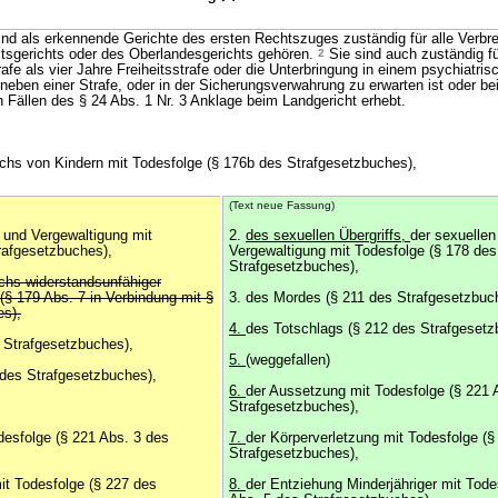
d als erkennende Gerichte des ersten Rechtszuges zuständig für alle Verbre
tsgerichts oder des Oberlandesgerichts gehören.
2
Sie sind auch zuständig für
afe als vier Jahre Freiheitsstrafe oder die Unterbringung in einem psychiatris
neben einer Strafe, oder in der Sicherungsverwahrung zu erwarten ist oder be
n Fällen des § 24 Abs. 1 Nr. 3 Anklage beim Landgericht erhebt.
chs von Kindern mit Todesfolge (§ 176b des Strafgesetzbuches),
(Text neue Fassung)
g und Vergewaltigung mit
2.
des sexuellen Übergriffs,
der sexuellen
rafgesetzbuches),
Vergewaltigung mit Todesfolge (§ 178 des
Strafgesetzbuches),
chs widerstandsunfähiger
(§ 179 Abs. 7 in Verbindung mit §
3. des Mordes (§ 211 des Strafgesetzbuc
es),
4.
des Totschlags (§ 212 des Strafgesetz
 Strafgesetzbuches),
5.
(weggefallen)
 des Strafgesetzbuches),
6.
der Aussetzung mit Todesfolge (§ 221 
Strafgesetzbuches),
desfolge (§ 221 Abs. 3 des
7.
der Körperverletzung mit Todesfolge (§
Strafgesetzbuches),
it Todesfolge (§ 227 des
8.
der Entziehung Minderjähriger mit Tode