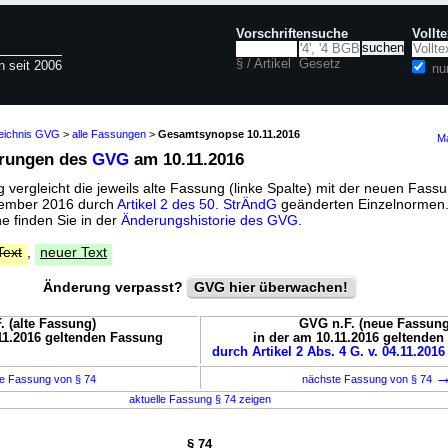
Vorschriftensuche
Vollt
§ / Artikel
Gesetz
n seit 2006
nu
zeichnis GVG
>
alle Fassungen
>
Gesamtsynopse 10.11.2016
Ma
erungen des
GVG
am 10.11.2016
vergleicht die jeweils alte Fassung (linke Spalte) mit der neuen Fassu
ovember 2016 durch
Artikel 2 des 50. StrÄndG
geänderten Einzelnormen.
 finden Sie in der
Änderungshistorie des GVG
.
Text
,
neuer Text
Änderung verpasst?
GVG hier überwachen!
. (alte Fassung)
GVG n.F. (neue Fassung
11.2016 geltenden Fassung
in der am 10.11.2016 geltende
durch Artikel 2 Abs. 4 G. v. 04.11.2016
e Fassung von § 74
nächste Fassung von § 74
aktuelle Fassung § 74 zeigen
§ 74