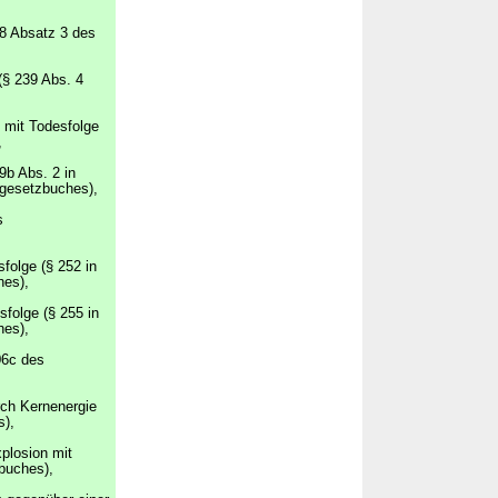
38 Absatz 3 des
(§ 239 Abs. 4
 mit Todesfolge
,
9b Abs. 2 in
fgesetzbuches),
s
folge (§ 252 in
hes),
folge (§ 255 in
hes),
06c des
rch Kernenergie
s),
plosion mit
buches),