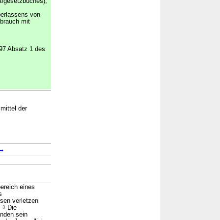
afgesetzbuches),
berlassens von
brauch mit
 97 Absatz 1 des
mittel der
→
ereich eines
s
sen verletzen
.
3
Die
unden sein