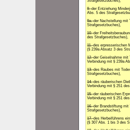
Strafgesetzbuches),
9.
der Entziehung Minderj
Abs. 5 des Strafgesetzbu
9a.
der Nachstellung mit 
Strafgesetzbuches),
10.
der Freiheitsberaubun
des Strafgesetzbuches),
11.
des erpresserischen 
(§ 239a Absatz 3 des Str
12.
der Geiselnahme mit 
Verbindung mit § 239a Ab
13.
des Raubes mit Todes
Strafgesetzbuches),
14.
des räuberischen Dieb
Verbindung mit § 251 des
15.
der räuberischen Erpr
Verbindung mit § 251 des
16.
der Brandstiftung mit
Strafgesetzbuches),
17.
des Herbeiführens ei
(§ 307 Abs. 1 bis 3 des 