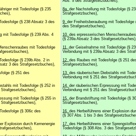
Abs. 5 des Strafgesetzbuches),
ähriger mit Todesfolge (§ 235
8a.
der Nachstellung mit Todesfolge (§ 2
ches),
Strafgesetzbuches),
Todesfolge (§ 238 Absatz 3 des
9.
der Freiheitsberaubung mit Todesfolge 
des Strafgesetzbuches),
g mit Todesfolge (§ 239 Abs. 4
10.
des erpresserischen Menschenraubes
(§ 239a Absatz 3 des Strafgesetzbuches)
Menschenraubes mit Todesfolge
11.
der Geiselnahme mit Todesfolge (§ 23
afgesetzbuches),
Verbindung mit § 239a Absatz 3 des Stra
Todesfolge (§ 239b Abs. 2 in
12.
des Raubes mit Todesfolge (§ 251 de
satz 3 des Strafgesetzbuches),
Strafgesetzbuches),
folge (§ 251 des
13.
des räuberischen Diebstahls mit Todes
Verbindung mit § 251 des Strafgesetzbuc
stahls mit Todesfolge (§ 252 in
14.
der räuberischen Erpressung mit Todes
 Strafgesetzbuches),
Verbindung mit § 251 des Strafgesetzbuc
essung mit Todesfolge (§ 255 in
15.
der Brandstiftung mit Todesfolge (§ 3
 Strafgesetzbuches),
Strafgesetzbuches),
 Todesfolge (§ 306c des
16.
des Herbeiführens einer Explosion du
(§ 307 Abs. 1 bis 3 des Strafgesetzbuche
ner Explosion durch Kernenergie
17.
des Herbeiführens einer Sprengstoffex
Strafgesetzbuches),
Todesfolge (§ 308 Abs. 3 des Strafgesetz