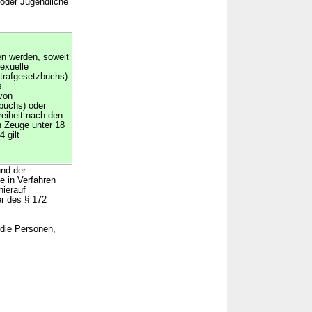
 oder Jugendliche
en werden, soweit
exuelle
trafgesetzbuchs)
s
von
buchs) oder
reiheit nach den
n Zeuge unter 18
 gilt
und der
e in Verfahren
hierauf
er des § 172
 die Personen,