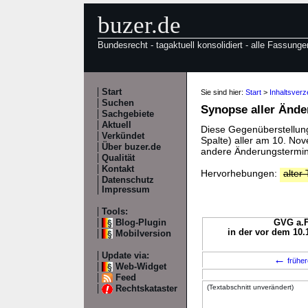
buzer.de
Bundesrecht - tagaktuell konsolidiert - alle Fassunge
Start
Sie sind hier:
Start
>
Inhaltsver
Suchen
Synopse aller Änd
Sachgebiete
Aktuell
Diese Gegenüberstellung 
Verkündet
Spalte) aller am 10. N
Über buzer.de
andere Änderungstermine
Qualität
Kontakt
Hervorhebungen:
alter 
Datenschutz
Impressum
Tools:
Blog-Plugin
GVG a.F
in der vor dem 10.
Mobilversion
Update via:
←
früher
Web-Widget
Feed
(Textabschnitt unverändert)
Rechtskataster