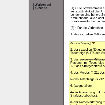
Werben auf
buzer.de
(1)
1
Die Strafkammern sin
zur Zuständigkeit des Am
bei denen eine höhere Str
Krankenhaus, allein oder 
Staatsanwaltschaft in de
(2)
1
Für die Verbrechen
1. des sexuellen Mißbrau
(Text alte Fassung)
2. der sexuellen Nötigun
Todesfolge (§ 178 des St
3. des
sexuellen Mißbrau
Personen mit Todesfolge 
178 des Strafgesetzbuch
4. des
Mordes (§ 211 des
5.
des Totschlags (§ 212
6.
(weggefallen)
7.
der Aussetzung mit To
Strafgesetzbuches),
8.
der Körperverletzung m