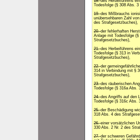
18.
des Herbeiführens ein
Todesfolge (§ 308 Abs. 3
19.
des Mißbrauchs ionisi
unübersehbaren Zahl von
des Strafgesetzbuches),
20.
der fehlerhaften Hers
Anlage mit Todesfolge (§
Strafgesetzbuches),
21.
des Herbeiführens e
Todesfolge (§ 313 in Ver
Strafgesetzbuches),
22.
der gemeingefährliche
314 in Verbindung mit § 
Strafgesetzbuches),
23.
des räuberischen Angri
Todesfolge (§ 316a Abs. 
24.
des Angriffs auf den 
Todesfolge (§ 316c Abs. 
25.
der Beschädigung wic
318 Abs. 4 des Strafgese
26.
einer vorsätzlichen U
330 Abs. 2 Nr. 2 des Str
27.
der schweren Gefährd