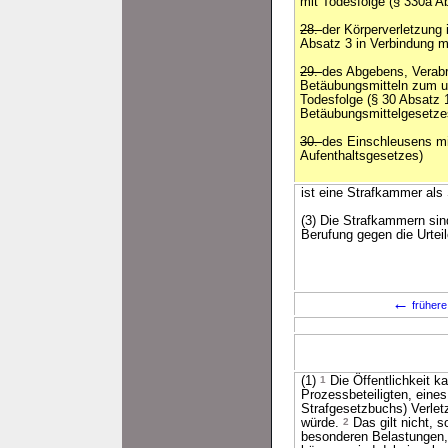
mit Todesfolge (§ 330a A
28.
der Körperverletzung 
Absatz 3 in Verbindung m
29.
des Abgebens, Verabr
Betäubungsmitteln zum u
Todesfolge (§ 30 Absatz
Betäubungsmittelgesetze
30.
des Einschleusens mi
Aufenthaltsgesetzes)
ist eine Strafkammer als
(3) Die Strafkammern sin
Berufung gegen die Urteil
←
frühere
(1)
1
Die Öffentlichkeit 
Prozessbeteiligten, eine
Strafgesetzbuchs) Verlet
würde.
2
Das gilt nicht, 
besonderen Belastungen, 