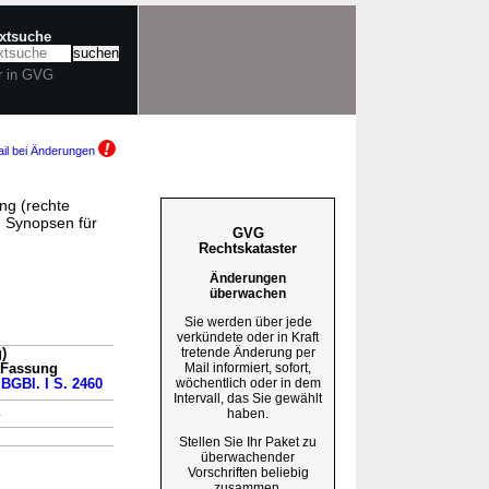
extsuche
r in GVG
il bei Änderungen
ng (rechte
 Synopsen für
GVG
Rechtskataster
Änderungen
überwachen
Sie werden über jede
verkündete oder in Kraft
tretende Änderung per
)
Mail informiert, sofort,
n Fassung
wöchentlich oder in dem
 BGBl. I S. 2460
Intervall, das Sie gewählt
→
haben.
Stellen Sie Ihr Paket zu
überwachender
Vorschriften beliebig
zusammen.