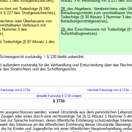
bsatz 2 des Strafgesetzbuches),
Absatz 3 in Verbindung mit § 227 des Str
im Amt mit Todesfolge (§ 340
28.
des Abgebens, Verabreichens oder Ü
it § 227 des Strafgesetzbuches),
Betäubungsmitteln zum unmittelbaren Ver
Todesfolge (§ 30 Absatz 1 Nummer 3 des
eichens oder Überlassens von
Betäubungsmittelgesetzes),
nmittelbaren Verbrauch mit
 1 Nummer 3 des
29.
des Einschleusens mit Todesfolge (§
s),
Aufenthaltsgesetzes)
t Todesfolge (§ 97 Absatz 1 des
 Schwurgericht zuständig.
2
§ 120 bleibt unberührt.
d außerdem zuständig für die Verhandlung und Entscheidung über das Rechts
e des Strafrichters und des Schöffengerichts.
 Fassung von § 171b
nächste Fassung von § 171b
aktuelle Fassung § 171b zeigen
§ 171b
kann ausgeschlossen werden, soweit Umstände aus dem persönlichen Lebensb
s Zeugen oder eines durch eine rechtswidrige Tat (§ 11 Absatz 1 Nummer 5 de
zten zur Sprache kommen, deren öffentliche Erörterung schutzwürdige Interes
soweit das Interesse an der öffentlichen Erörterung dieser Umstände überwiegt
die für Kinder und Jugendliche mit einer öffentlichen Hauptverhandlung verb