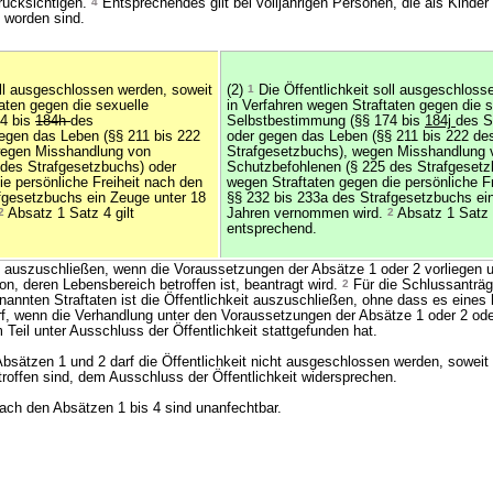
rücksichtigen.
4
Entsprechendes gilt bei volljährigen Personen, die als Kinder
t worden sind.
oll ausgeschlossen werden, soweit
(2)
1
Die Öffentlichkeit soll ausgeschloss
aten gegen die sexuelle
in Verfahren wegen Straftaten gegen die s
4 bis
184h
des
Selbstbestimmung (§§ 174 bis
184j
des S
egen das Leben (§§ 211 bis 222
oder gegen das Leben (§§ 211 bis 222 de
wegen Misshandlung von
Strafgesetzbuchs), wegen Misshandlung 
des Strafgesetzbuchs) oder
Schutzbefohlenen (§ 225 des Strafgesetz
ie persönliche Freiheit nach den
wegen Straftaten gegen die persönliche F
fgesetzbuchs ein Zeuge unter 18
§§ 232 bis 233a des Strafgesetzbuchs ei
2
Absatz 1 Satz 4 gilt
Jahren vernommen wird.
2
Absatz 1 Satz 4
entsprechend.
st auszuschließen, wenn die Voraussetzungen der Absätze 1 oder 2 vorliegen 
n, deren Lebensbereich betroffen ist, beantragt wird.
2
Für die Schlussanträg
annten Straftaten ist die Öffentlichkeit auszuschließen, ohne dass es eines 
rf, wenn die Verhandlung unter den Voraussetzungen der Absätze 1 oder 2 od
eil unter Ausschluss der Öffentlichkeit stattgefunden hat.
bsätzen 1 und 2 darf die Öffentlichkeit nicht ausgeschlossen werden, soweit
roffen sind, dem Ausschluss der Öffentlichkeit widersprechen.
ach den Absätzen 1 bis 4 sind unanfechtbar.