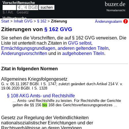
Vorschriftensuche
buzer.de
Normalansicht
§ / Art.
Gesetz
Volltextsuche
Start
>
Inhalt GVG
>
§ 162
>
Zitierung
Änderungsalarm
Zitierungen von
§ 162 GVG
nur in GVG
Sie sehen die Vorschriften, die auf § 162 GVG verweisen. Die
Liste ist unterteilt nach Zitaten in
GVG selbst
,
Ermächtigungsgrundlagen
,
anderen geltenden Titeln
,
Änderungsvorschriften
und in
aufgehobenen Titeln
.
Zitat in folgenden Normen
Allgemeines Kriegsfolgengesetz
G. v. 05.11.1957 BGBl. I S. 1747; zuletzt geändert durch Artikel 214 V. v.
19.06.2020 BGBl. I S. 1328
§ 108 AKG Amts- und Rechtshilfe
... Amts- und Rechtshilfe zu leisten. Für Rechtshilfe der Gerichte
gelten die §§ 156
bis
168 des Gerichtsverfassungsgesetzes ...
Gesetz zur Regelung der Verbindlichkeiten
nationalsozialistischer Einrichtungen und der
Rechtsverhältnisse an deren Vermögen