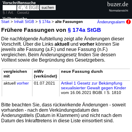
Vorschriftensuche
buzer.de
Normalansicht
§ / Art.
Gesetz
Volltextsuche
Start
>
Inhalt StGB
>
§ 174a
>
alte Fassungen
Änderungsalarm
Frühere Fassungen von
§ 174a StGB
nur in StGB
Die nachfolgende Aufstellung zeigt alle Änderungen dieser
Vorschrift. Über die Links
aktuell
und
vorher
können Sie
jeweils alte Fassung (a.F.) und neue Fassung (n.F.)
vergleichen. Beim Änderungsgesetz finden Sie dessen
Volltext sowie die Begründung des Gesetzgebers.
vergleichen
mWv
neue Fassung durch
mit
(verkündet)
aktuell
vorher
01.07.2021
Artikel 1 Gesetz zur Bekämpfung
sexualisierter Gewalt gegen Kinder
vom 16.06.2021 BGBl. I S. 1810
Bitte beachten Sie, dass rückwirkende Änderungen - soweit
vorhanden - nach dem Verkündungsdatum des
Änderungstitels (Datum in Klammern) und nicht nach dem
Datum des Inkrafttretens in diese Liste einsortiert sind.