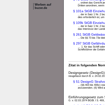
... ordnet das Gericht 
Werben auf
Dritten anordnen, wenn d
buzer.de
§ 101a StGB Einzieh
... der in Satz 1 Nr. 2
dies erforderlich ist, u
§ 109k StGB Einzieh
... der in Satz 1 Nr. 2
das Interesse der Landes
§ 261 StGB Geldwäs
... Die §§ 73 bis 73e b
§ 297 StGB Gefährdun
... 1. für das Schiff o
Schiffsführer die Gefahr 
Zitat in folgenden No
Designgesetz (DesignG)
neugefasst durch B. v. 24.02.201
§ 51 DesignG Strafvo
... (§§ 403 bis 406c) st
anzuwenden. (6) Wird auf
Einführungsgesetz zum 
G. v. 02.03.1974 BGBl. I S. 469,