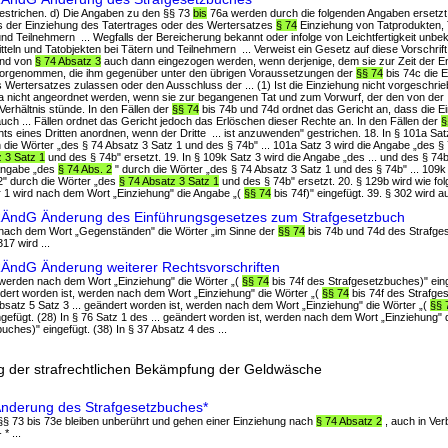
 gestrichen. d) Die Angaben zu den §§ 73
bis
76a werden durch die folgenden Angaben ersetzt:
ss der Einziehung des Tatertrages oder des Wertersatzes
§ 74
Einziehung von Tatprodukten, 
und Teilnehmern ... Wegfalls der Bereicherung bekannt oder infolge von Leichtfertigkeit unbe
tteln und Tatobjekten bei Tätern und Teilnehmern ... Verweist ein Gesetz auf diese Vorschrif
end von
§ 74 Absatz 3
auch dann eingezogen werden, wenn derjenige, dem sie zur Zeit der 
 vorgenommen, die ihm gegenüber unter den übrigen Voraussetzungen der
§§ 74
bis 74c die E
ertersatzes zulassen oder den Ausschluss der ... (1) Ist die Einziehung nicht vorgeschrieb
 nicht angeordnet werden, wenn sie zur begangenen Tat und zum Vorwurf, der den von der .
r Verhältnis stünde. In den Fällen der
§§ 74
bis 74b und 74d ordnet das Gericht an, dass die E
auch ... Fällen ordnet das Gericht jedoch das Erlöschen dieser Rechte an. In den Fällen der
§
s eines Dritten anordnen, wenn der Dritte ... ist anzuwenden" gestrichen. 18. In § 101a Sat
 die Wörter „des § 74 Absatz 3 Satz 1 und des § 74b" ... 101a Satz 3 wird die Angabe „des § 
 3 Satz 1
und des § 74b" ersetzt. 19. In § 109k Satz 3 wird die Angabe „des ... und des § 74b"
 Angabe „des
§ 74 Abs. 2
" durch die Wörter „des § 74 Absatz 3 Satz 1 und des § 74b" ... 109k 
2" durch die Wörter „des
§ 74 Absatz 3 Satz 1
und des § 74b" ersetzt. 20. § 129b wird wie folgt
1 wird nach dem Wort „Einziehung" die Angabe „(
§§ 74
bis 74f)" eingefügt. 39. § 302 wird a
RÄndG Änderung des Einführungsgesetzes zum Strafgesetzbuch
nach dem Wort „Gegenständen" die Wörter „im Sinne der
§§ 74
bis 74b und 74d des Strafge
317 wird ...
RÄndG Änderung weiterer Rechtsvorschriften
, werden nach dem Wort „Einziehung" die Wörter „(
§§ 74
bis 74f des Strafgesetzbuches)" eing
ndert worden ist, werden nach dem Wort „Einziehung" die Wörter „(
§§ 74
bis 74f des Strafge
 Absatz 5 Satz 3 ... geändert worden ist, werden nach dem Wort „Einziehung" die Wörter „(
§§ 
gefügt. (28) In § 76 Satz 1 des ... geändert worden ist, werden nach dem Wort „Einziehung" 
uches)" eingefügt. (38) In § 37 Absatz 4 des ...
g der strafrechtlichen Bekämpfung der Geldwäsche
Änderung des Strafgesetzbuches*
 §§ 73 bis 73e bleiben unberührt und gehen einer Einziehung nach
§ 74 Absatz 2
, auch in Ver
* ...