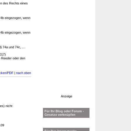
n des Rechts eines
74b eingezogen, wenn
74b eingezogen, wenn
§ 74a und 74c, ...
017)
en Reeder oder den
cken/PDF
|
nach oben
Anzeige
es) nicht
Für Ihr Blog oder Forum -
Gesetze verknüpfen
109