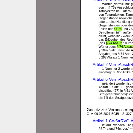
... Wörter „Verfall und"
von ... § 73e Ausschlu
Tatobjekten bei Tätern 
von Tatprodukten, Tatmi
Gegenstände abweich
oder ... eine Handlung
Gegenstandes oder des W
Fällen der
§§ 74
und 74a
Betroffenen trifft, auße
bleibt, wenn ihr Zweck 
das Erlöschen des Recht
„des
§ 74 Abs. 2
" durch
Wörter „des
§ 74 Absatz
§ 109k Satz 3 wird die
Angabe „des § 74 Abs. 
§ 297 Absatz 1 Nummer 
Artikel 2 VermAbsch
... 1 Nummer 2 werden 
eingefügt. 2. Vor Artikel 
Artikel 6 VermAbsch
... geändert worden ist
Absatz 5 Satz 3 ... geä
eingefügt. (27) In § 51
Strafgesetzbuches)" ein
bis 74f des Strafgesetzb
Gesetz zur Verbesserun
G. v. 09.03.2021 BGBl. I S. 327
Artikel 1 GwStrRVG 
... ist anzuwenden. Die
§§ 74a und 74c, vor." --- 