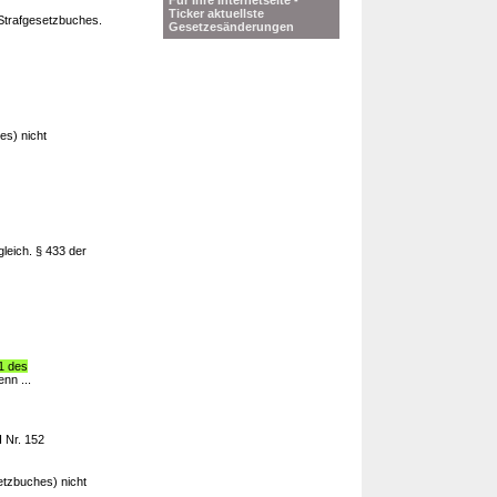
Für Ihre Internetseite -
Ticker aktuellste
Strafgesetzbuches.
Gesetzesänderungen
es) nicht
leich. § 433 der
1 des
nn ...
I Nr. 152
etzbuches) nicht