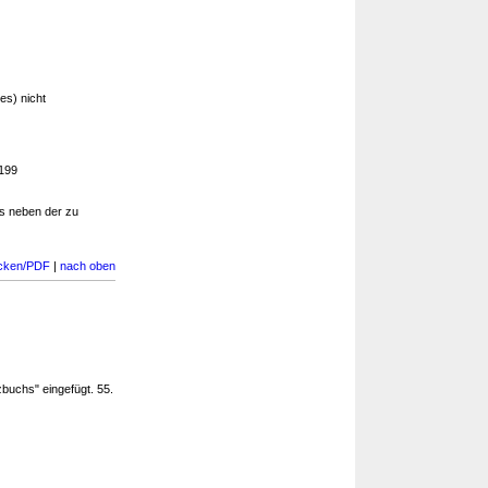
es) nicht
 199
s neben der zu
cken/PDF
|
nach oben
buchs" eingefügt. 55.