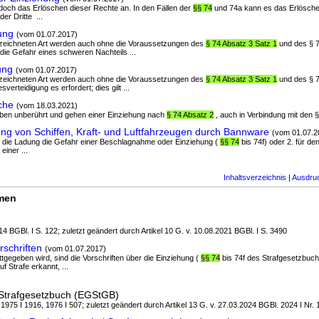
jedoch das Erlöschen dieser Rechte an. In den Fällen der
§§ 74
und 74a kann es das Erlösche
er Dritte ...
ung
(vom 01.07.2017)
 bezeichneten Art werden auch ohne die Voraussetzungen des
§ 74 Absatz 3 Satz 1
und des § 
m die Gefahr eines schweren Nachteils ...
ung
(vom 01.07.2017)
 bezeichneten Art werden auch ohne die Voraussetzungen des
§ 74 Absatz 3 Satz 1
und des § 
verteidigung es erfordert; dies gilt ...
che
(vom 18.03.2021)
leiben unberührt und gehen einer Einziehung nach
§ 74 Absatz 2
, auch in Verbindung mit den §
g von Schiffen, Kraft- und Luftfahrzeugen durch Bannware
(vom 01.07.2
der die Ladung die Gefahr einer Beschlagnahme oder Einziehung (
§§ 74
bis 74f) oder 2. für d
einer ...
Inhaltsverzeichnis
|
Ausdru
rmen
4 BGBl. I S. 122; zuletzt geändert durch Artikel 10 G. v. 10.08.2021 BGBl. I S. 3490
rschriften
(vom 01.07.2017)
attgegeben wird, sind die Vorschriften über die Einziehung (
§§ 74
bis 74f des Strafgesetzbuch
 Strafe erkannt, ...
Strafgesetzbuch (EGStGB)
 1975 I 1916, 1976 I 507; zuletzt geändert durch Artikel 13 G. v. 27.03.2024 BGBl. 2024 I Nr. 