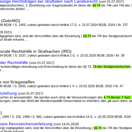
ässige Rechtsfolgen bei Straftaten nach Landesrecht
(vom 01.07.2017)
Strafgesetzbuches), 2. Einziehung von Gegenständen im Sinne der
§§ 74
bis 74b und 74d des 
desrechts dürfen ...
z (GebrMG)
6 BGBl. I S. 1455; zuletzt geändert durch Artikel 17 G. v. 15.07.2024 BGBl. 2024 I Nr. 237
08.2021)
attgegeben wird, sind die Vorschriften über die Einziehung (
§§ 74
bis 74f des Strafgesetzbuch
 Strafe erkannt, ...
ionale Rechtshilfe in Strafsachen (IRG)
4 BGBl. I S. 1537; zuletzt geändert durch Artikel 2 G. v. 10.02.2026 BGBl. 2026 I Nr. 39
der Rechtshilfe
(vom 01.07.2017)
r rechtskräftigen Anordnung und Entscheidung im Sinne der §§ 73,
74 des Strafgesetzbuches
g
 ...
le von Kriegswaffen
0 BGBl. I S. 2506; zuletzt geändert durch Artikel 1 V. v. 19.02.2025 BGBl. 2025 I Nr. 47
inziehung
(vom 01.07.2017)
zbuches ist anzuwenden. Sie werden auch ohne die Voraussetzungen des
§ 74 Absatz 3 Satz 
ezogen, wenn das Wohl der Bundesrepublik Deutschland es erfordert; dies gilt auch dann, we
)
, 1995 I S. 156, 1996 I S. 682; zuletzt geändert durch Artikel 14 G. v. 20.05.2026 BGBl. 2026 
bare Kennzeichenverletzung
(vom 14.01.2019)
ng) stattgegeben wird, sind die Vorschriften über die Einziehung (
§§ 74
bis 74f des Strafges
 Strafe erkannt, ...