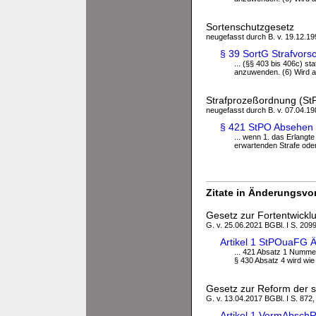
Sortenschutzgesetz
neugefasst durch B. v. 19.12.199
§ 39 SortG Strafvorsc
... (§§ 403 bis 406c) st
anzuwenden. (6) Wird auf
Strafprozeßordnung (St
neugefasst durch B. v. 07.04.198
§ 421 StPO Absehen 
... wenn 1. das Erlangt
erwartenden Strafe ode
Zitate in Änderungsvor
Gesetz zur Fortentwickl
G. v. 25.06.2021 BGBl. I S. 209
Artikel 1 StPOuaFG 
... 421 Absatz 1 Numme
§ 430 Absatz 4 wird wie 
Gesetz zur Reform der 
G. v. 13.04.2017 BGBl. I S. 872,
Artikel 1 VermAbsch