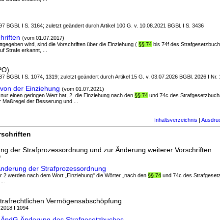
7 BGBl. I S. 3164; zuletzt geändert durch Artikel 100 G. v. 10.08.2021 BGBl. I S. 3436
hriften
(vom 01.07.2017)
attgegeben wird, sind die Vorschriften über die Einziehung (
§§ 74
bis 74f des Strafgesetzbuch
 Strafe erkannt, ...
PO)
7 BGBl. I S. 1074, 1319; zuletzt geändert durch Artikel 15 G. v. 03.07.2026 BGBl. 2026 I Nr.
von der Einziehung
(vom 01.07.2021)
e nur einen geringen Wert hat, 2. die Einziehung nach den
§§ 74
und 74c des Strafgesetzbuch
r Maßregel der Besserung und ...
Inhaltsverzeichnis
|
Ausdru
schriften
ung der Strafprozessordnung und zur Änderung weiterer Vorschriften
9
Änderung der Strafprozessordnung
r 2 werden nach dem Wort „Einziehung" die Wörter „nach den
§§ 74
und 74c des Strafgesetz
...
strafrechtlichen Vermögensabschöpfung
 2018 I 1094
RÄndG Änderung des Strafgesetzbuches