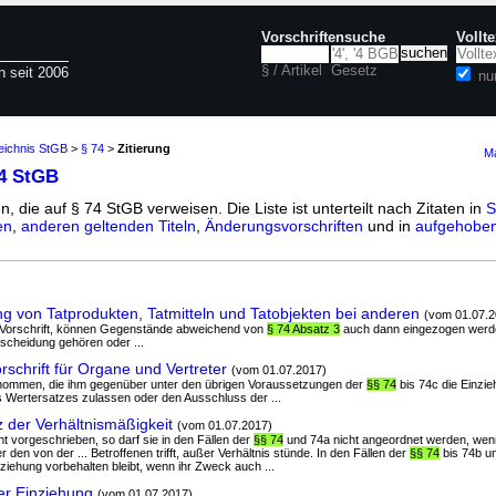
Vorschriftensuche
Vollt
§ / Artikel
Gesetz
n seit 2006
nu
eichnis StGB
>
§ 74
>
Zitierung
Ma
74 StGB
n, die auf § 74 StGB verweisen. Die Liste ist unterteilt nach Zitaten in
S
en
,
anderen geltenden Titeln
,
Änderungsvorschriften
und in
aufgehoben
g von Tatprodukten, Tatmitteln und Tatobjekten bei anderen
(vom 01.07.2
se Vorschrift, können Gegenstände abweichend von
§ 74 Absatz 3
auch dann eingezogen werde
tscheidung gehören oder ...
schrift für Organe und Vertreter
(vom 01.07.2017)
enommen, die ihm gegenüber unter den übrigen Voraussetzungen der
§§ 74
bis 74c die Einzie
Wertersatzes zulassen oder den Ausschluss der ...
 der Verhältnismäßigkeit
(vom 01.07.2017)
icht vorgeschrieben, so darf sie in den Fällen der
§§ 74
und 74a nicht angeordnet werden, wen
 den von der ... Betroffenen trifft, außer Verhältnis stünde. In den Fällen der
§§ 74
bis 74b u
nziehung vorbehalten bleibt, wenn ihr Zweck auch ...
er Einziehung
(vom 01.07.2017)