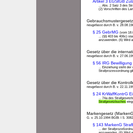
Artikel 3 EGStGB Zul
... Abs. 2 Satz 3 des 
(2) Vorschriften des Lan
Gebrauchsmustergeset
neugefasst durch B. v. 28.08.198
§ 25 GebrMG
(vom 18.
... (§§ 403 bis 406c) st
anzuwenden. (6) Wird auf
Gesetz über die internat
neugefasst durch B. v. 27.06.199
§ 56 IRG Bewilligung 
... Einziehung steht de
Strafprozessordnung gilt
Gesetz über die Kontrol
neugefasst durch B. v. 22.11.199
§ 24 KrWaffKontrG E
... 74a des Strafgeset
Strafgesetzbuches
eing
Markengesetz (MarkenG
G. v. 25.10.1994 BGBl. I S. 3082
§ 143 MarkenG Straf
... der Strafprozeßordnu
anzuwenden. (6) Wird auf