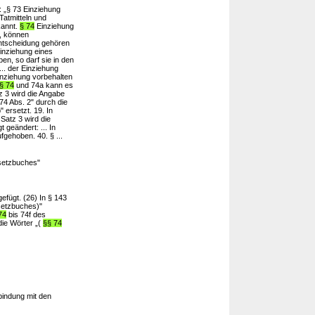
 „§ 73 Einziehung
Tatmitteln und
kannt.
§ 74
Einziehung
t, können
Entscheidung gehören
inziehung eines
en, so darf sie in den
.. der Einziehung
inziehung vorbehalten
§ 74
und 74a kann es
z 3 wird die Angabe
74 Abs. 2" durch die
 ersetzt. 19. In
Satz 3 wird die
 geändert: ... In
ufgehoben. 40. § ...
setzbuches"
efügt. (26) In § 143
setzbuches)"
74
bis 74f des
die Wörter „(
§§ 74
bindung mit den