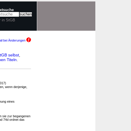
extsuche
r in StGB
il bei Änderungen
tGB selbst
,
en Titeln
.
017)
n, wenn derjenige,
hung eines
n sie zur begangenen
nd 74d ordnet das