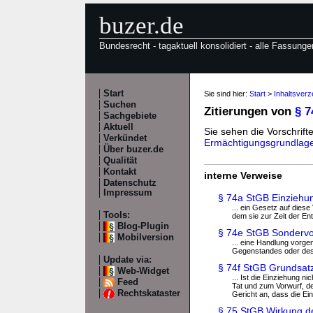
buzer.de
Bundesrecht - tagaktuell konsolidiert - alle Fassunge
Start
Sie sind hier:
Start
>
Inhaltsverz
Suchen
Zitierungen von
§ 
Sachgebiete
Aktuell
Sie sehen die Vorschrifte
Verkündet
Ermächtigungsgrundlag
Über buzer.de
Qualität
Kontakt
interne Verweise
Datenschutz
Impressum
§ 74a StGB Einziehun
... ein Gesetz auf die
Tools:
dem sie zur Zeit der En
Blog-Plugin
§ 74e StGB Sondervor
Mobilversion
... eine Handlung vorg
Gegenstandes oder des 
Update via:
§ 74f StGB Grundsatz
Web-Widget
... Ist die Einziehung n
Feed
Tat und zum Vorwurf, der
Rechtskataster
Gericht an, dass die Ei
§ 75 StGB Wirkung d