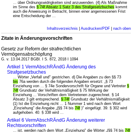
... über Ordnungswidrigkeiten sind anzuwenden. (4) Als Maßnahme
im Sinne des
§ 74f Absatz 1 Satz 3 des Strafgesetzbuches
kommt
auch die Anweisung in Betracht, binnen einer angemessenen Frist
eine Entscheidung der ...
Inhaltsverzeichnis
|
Ausdrucken/PDF
|
nach oben
Zitate in Änderungsvorschriften
Gesetz zur Reform der strafrechtlichen
Vermögensabschöpfung
G. v. 13.04.2017 BGBl. I S. 872, 2018 I 1094
Artikel 1 VermAbschRÄndG Änderung des
Strafgesetzbuches
... Wörter „Verfall und" gestrichen. d) Die Angaben zu den §§ 73
bis
76a werden durch die folgenden Angaben ersetzt: „§ 73
Einziehung von ... § 74e Sondervorschrift für Organe und Vertreter
§
74f
Grundsatz der Verhältnismäßigkeit § 75 Wirkung der
Einziehung ... Vorschriften dem Vertretenen zugerechnet. § 14
Absatz 3 gilt entsprechend.
§ 74f
Grundsatz der Verhältnismäßigkeit
(1) Ist die Einziehung nicht ... 1 Nummer 1 wird nach dem Wort
„Einziehung" die Angabe „(§§ 74 bis
74f
)" eingefügt. 39. § 302 wird
aufgehoben. 40. § 338 wird ...
Artikel 6 VermAbschRÄndG Änderung weiterer
Rechtsvorschriften
... ist, werden nach dem Wort „Einziehung" die Wörter „(§§ 74 bis
74f