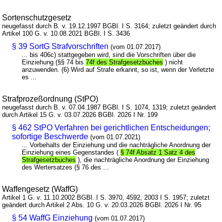
Sortenschutzgesetz
neugefasst durch B. v. 19.12.1997 BGBl. I S. 3164; zuletzt geändert durch
Artikel 100 G. v. 10.08.2021 BGBl. I S. 3436
§ 39 SortG Strafvorschriften
(vom 01.07.2017)
... bis 406c) stattgegeben wird, sind die Vorschriften über die
Einziehung (§§ 74 bis
74f des Strafgesetzbuches
) nicht
anzuwenden. (6) Wird auf Strafe erkannt, so ist, wenn der Verletzte
es ...
Strafprozeßordnung (StPO)
neugefasst durch B. v. 07.04.1987 BGBl. I S. 1074, 1319; zuletzt geändert
durch Artikel 15 G. v. 03.07.2026 BGBl. 2026 I Nr. 199
§ 462 StPO Verfahren bei gerichtlichen Entscheidungen;
sofortige Beschwerde
(vom 01.07.2021)
... Vorbehalts der Einziehung und die nachträgliche Anordnung der
Einziehung eines Gegenstandes (
§ 74f Absatz 1 Satz 4 des
Strafgesetzbuches
), die nachträgliche Anordnung der Einziehung
des Wertersatzes (§ 76 des ...
Waffengesetz (WaffG)
Artikel 1 G. v. 11.10.2002 BGBl. I S. 3970, 4592, 2003 I S. 1957; zuletzt
geändert durch Artikel 2 Abs. 10 G. v. 20.03.2026 BGBl. 2026 I Nr. 95
§ 54 WaffG Einziehung
(vom 01.07.2017)