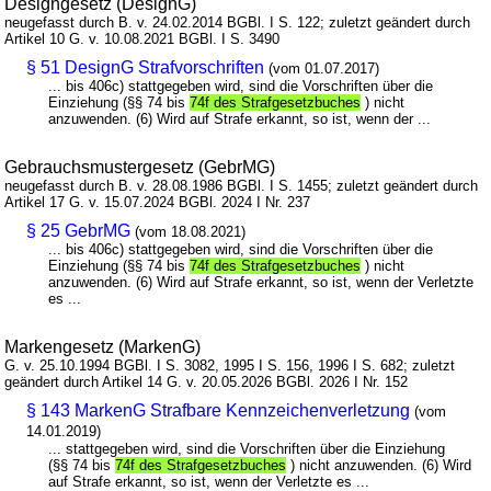
Designgesetz (DesignG)
neugefasst durch B. v. 24.02.2014 BGBl. I S. 122; zuletzt geändert durch
Artikel 10 G. v. 10.08.2021 BGBl. I S. 3490
§ 51 DesignG Strafvorschriften
(vom 01.07.2017)
... bis 406c) stattgegeben wird, sind die Vorschriften über die
Einziehung (§§ 74 bis
74f des Strafgesetzbuches
) nicht
anzuwenden. (6) Wird auf Strafe erkannt, so ist, wenn der ...
Gebrauchsmustergesetz (GebrMG)
neugefasst durch B. v. 28.08.1986 BGBl. I S. 1455; zuletzt geändert durch
Artikel 17 G. v. 15.07.2024 BGBl. 2024 I Nr. 237
§ 25 GebrMG
(vom 18.08.2021)
... bis 406c) stattgegeben wird, sind die Vorschriften über die
Einziehung (§§ 74 bis
74f des Strafgesetzbuches
) nicht
anzuwenden. (6) Wird auf Strafe erkannt, so ist, wenn der Verletzte
es ...
Markengesetz (MarkenG)
G. v. 25.10.1994 BGBl. I S. 3082, 1995 I S. 156, 1996 I S. 682; zuletzt
geändert durch Artikel 14 G. v. 20.05.2026 BGBl. 2026 I Nr. 152
§ 143 MarkenG Strafbare Kennzeichenverletzung
(vom
14.01.2019)
... stattgegeben wird, sind die Vorschriften über die Einziehung
(§§ 74 bis
74f des Strafgesetzbuches
) nicht anzuwenden. (6) Wird
auf Strafe erkannt, so ist, wenn der Verletzte es ...