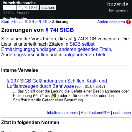
Vorschriftensuche
buzer.de
Normalansicht
§ / Art.
Gesetz
Volltextsuche
Start
>
Inhalt StGB
>
§ 74f
>
Zitierung
Änderungsalarm
Zitierungen von
§ 74f StGB
nur in StGB
Sie sehen die Vorschriften, die auf § 74f StGB verweisen. Die
Liste ist unterteilt nach Zitaten in
StGB selbst
,
Ermächtigungsgrundlagen
,
anderen geltenden Titeln
,
Änderungsvorschriften
und in
aufgehobenen Titeln
.
interne Verweise
§ 297 StGB Gefährdung von Schiffen, Kraft- und
Luftfahrzeugen durch Bannware
(vom 01.07.2017)
... das Schiff oder die Ladung die Gefahr einer Beschlagnahme oder
Einziehung (§§ 74 bis
74f
) oder 2. für den Reeder oder den
Schiffsführer die Gefahr einer Bestrafung ...
Inhaltsverzeichnis
|
Ausdrucken/PDF
|
nach oben
Zitat in folgenden Normen