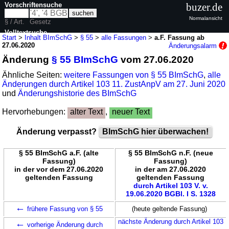
Vorschriftensuche
buzer.de
Normalansicht
§ / Art.
Gesetz
Volltextsuche
Start
>
Inhalt BImSchG
>
§ 55
>
alle Fassungen
>
a.F. Fassung ab
27.06.2020
Änderungsalarm
nur in BImSchG
Änderung
§ 55 BImSchG
vom 27.06.2020
Ähnliche Seiten:
weitere Fassungen von § 55 BImSchG
,
alle
Änderungen durch Artikel 103 11. ZustAnpV am 27. Juni 2020
und
Änderungshistorie des BImSchG
Hervorhebungen:
alter Text
,
neuer Text
Änderung verpasst?
BImSchG hier überwachen!
§ 55 BImSchG a.F. (alte
§ 55 BImSchG n.F. (neue
Fassung)
Fassung)
in der vor dem 27.06.2020
in der am 27.06.2020
geltenden Fassung
geltenden Fassung
durch Artikel 103 V. v.
19.06.2020 BGBl. I S. 1328
←
frühere Fassung von § 55
(heute geltende Fassung)
←
nächste Änderung durch Artikel 103
vorherige Änderung durch