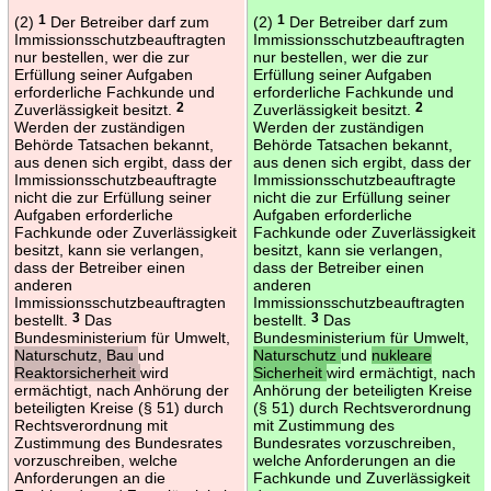
(2)
1
Der Betreiber darf zum
(2)
1
Der Betreiber darf zum
Immissionsschutzbeauftragten
Immissionsschutzbeauftragten
nur bestellen, wer die zur
nur bestellen, wer die zur
Erfüllung seiner Aufgaben
Erfüllung seiner Aufgaben
erforderliche Fachkunde und
erforderliche Fachkunde und
Zuverlässigkeit besitzt.
2
Zuverlässigkeit besitzt.
2
Werden der zuständigen
Werden der zuständigen
Behörde Tatsachen bekannt,
Behörde Tatsachen bekannt,
aus denen sich ergibt, dass der
aus denen sich ergibt, dass der
Immissionsschutzbeauftragte
Immissionsschutzbeauftragte
nicht die zur Erfüllung seiner
nicht die zur Erfüllung seiner
Aufgaben erforderliche
Aufgaben erforderliche
Fachkunde oder Zuverlässigkeit
Fachkunde oder Zuverlässigkeit
besitzt, kann sie verlangen,
besitzt, kann sie verlangen,
dass der Betreiber einen
dass der Betreiber einen
anderen
anderen
Immissionsschutzbeauftragten
Immissionsschutzbeauftragten
bestellt.
3
Das
bestellt.
3
Das
Bundesministerium für Umwelt,
Bundesministerium für Umwelt,
Naturschutz, Bau
und
Naturschutz
und
nukleare
Reaktorsicherheit
wird
Sicherheit
wird ermächtigt, nach
ermächtigt, nach Anhörung der
Anhörung der beteiligten Kreise
beteiligten Kreise (§ 51) durch
(§ 51) durch Rechtsverordnung
Rechtsverordnung mit
mit Zustimmung des
Zustimmung des Bundesrates
Bundesrates vorzuschreiben,
vorzuschreiben, welche
welche Anforderungen an die
Anforderungen an die
Fachkunde und Zuverlässigkeit