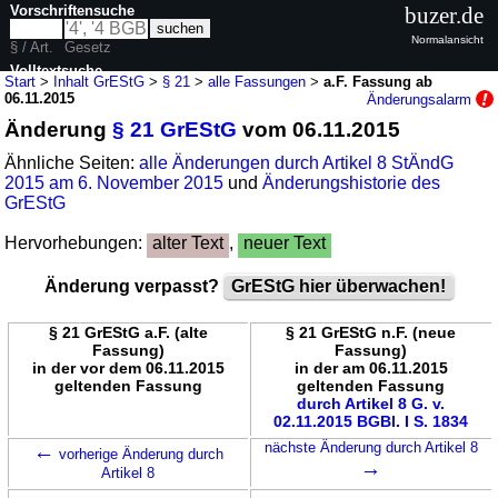
Vorschriftensuche
buzer.de
Normalansicht
§ / Art.
Gesetz
Volltextsuche
Start
>
Inhalt GrEStG
>
§ 21
>
alle Fassungen
>
a.F. Fassung ab
06.11.2015
Änderungsalarm
nur in GrEStG
Änderung
§ 21 GrEStG
vom 06.11.2015
Ähnliche Seiten:
alle Änderungen durch Artikel 8 StÄndG
2015 am 6. November 2015
und
Änderungshistorie des
GrEStG
Hervorhebungen:
alter Text
,
neuer Text
Änderung verpasst?
GrEStG hier überwachen!
§ 21 GrEStG a.F. (alte
§ 21 GrEStG n.F. (neue
Fassung)
Fassung)
in der vor dem 06.11.2015
in der am 06.11.2015
geltenden Fassung
geltenden Fassung
durch Artikel 8 G. v.
02.11.2015 BGBl. I S. 1834
←
nächste Änderung durch Artikel 8
vorherige Änderung durch
→
Artikel 8