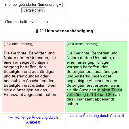
(Textabschnitt unverändert)
§ 21 Urkundenaushändigung
(Text alte Fassung)
(Text neue Fassung)
Die Gerichte, Behörden und
Die Gerichte, Behörden und
Notare dürfen Urkunden, die
Notare dürfen Urkunden, die
einen anzeigepflichtigen
einen anzeigepflichtigen
Vorgang betreffen, den
Vorgang betreffen, den
Beteiligten erst aushändigen
Beteiligten erst aushändigen
und Ausfertigungen oder
und Ausfertigungen oder
beglaubigte Abschriften den
beglaubigte Abschriften den
Beteiligten erst erteilen, wenn
Beteiligten erst erteilen, wenn
sie die Anzeigen an das
sie die Anzeigen
in allen Teilen
Finanzamt abgesandt haben.
vollständig (§§ 18 und 20)
an
das Finanzamt abgesandt
haben.
←
nächste Änderung durch Artikel 8
vorherige Änderung durch
→
Artikel 8