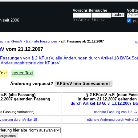
Vorschriftensuche
Vollt
§ / Artikel
Gesetz
n seit 2006
nu
zeichnis KFürsV
>
§ 2
>
alle Fassungen
>
a.F. Fassung ab 21.12.2007
Ma
sV
vom 21.12.2007
 Fassungen von § 2 KFürsV
,
alle Änderungen durch Artikel 18 BVGu
d
Änderungshistorie der KFürsV
Text
,
neuer Text
Änderung verpasst?
KFürsV hier überwachen!
a.F. (alte Fassung)
§ 2 KFürsV n.F. (neue Fass
12.2007 geltenden Fassung
in der am 21.12.2007 geltende
durch Artikel 18 G. v. 13.12.2007 BG
ere Fassung vorhanden)
nächste Fassung von § 2
nderung durch Artikel 18
nächste Änderung durch Artikel 1