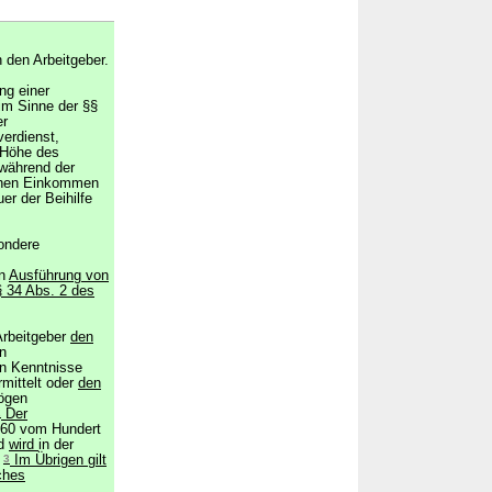
 den Arbeitgeber.
ng einer
im Sinne der §§
er
verdienst,
n Höhe des
während der
ichen Einkommen
er der Beihilfe
sondere
en
Ausführung von
§ 34 Abs. 2 des
Arbeitgeber
den
n
en Kenntnisse
rmittelt oder
den
ögen
2
Der
l 60 vom Hundert
d
wird
in der
.
3
Im Übrigen gilt
ches