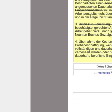
Beschädigten einen
sei
angemessenen Dauerarbei
Eingliederungshilfe
soll 
Arbeitsentgelts
nicht
über
und in der Regel nicht lä
3.
Hilfen zur Einrichtung
beschädigtengerechten Ar
Arbeitgeber hierzu nach §
Neunten Buches Sozialge
4.
Übernahme der Koste
Probebeschäftigung, wenn
vollständigen und dauerh
verbessert werden oder n
dauerhafte
berufliche Ein
(keine früh
←
vorherige Ä