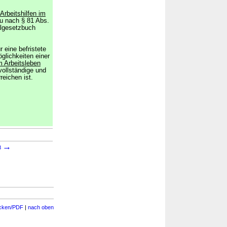
rbeitshilfen im
zu nach § 81 Abs.
algesetzbuch
ür eine befristete
glichkeiten einer
m Arbeitsleben
vollständige und
reichen ist.
→
→
8
cken/PDF
|
nach oben