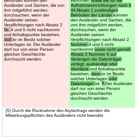
Behörden können den
Behörden
sowie die für die
Ausländer und Sachen, die von
Aufnahmeeinrichtungen nach §
ihm mitgeführt werden,
44 Absatz 1 zuständigen
durchsuchen, wenn der
Behörden der Länder
können
Ausländer seinen
den Ausländer und Sachen, die
Verpflichtungen nach Absatz 2
von ihm mitgeführt werden,
Nr.
4 und 5 nicht nachkommt
durchsuchen, wenn der
und Anhaltspunkte bestehen,
Ausländer seinen
daß
er im Besitz solcher
Verpflichtungen nach Absatz 2
Unterlagen ist. Der Ausländer
Nummer
4 und 5 nicht
darf nur von einer Person
nachkommt
sowie nicht gemäß
gleichen Geschlechts
Absatz 2 Nummer 6 auf
durchsucht werden.
Verlangen die Datenträger
vorlegt, aushändigt oder
überlässt
und Anhaltspunkte
bestehen,
dass
er im Besitz
solcher Unterlagen
oder
Datenträger
ist.
2
Der Ausländer
darf nur von einer Person
gleichen Geschlechts
durchsucht werden.
(5) Durch die Rücknahme des Asylantrags werden die
Mitwirkungspflichten des Ausländers nicht beendet.