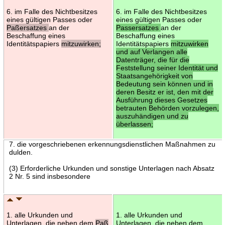
6. im Falle des Nichtbesitzes
6. im Falle des Nichtbesitzes
eines gültigen Passes oder
eines gültigen Passes oder
Paßersatzes
an der
Passersatzes
an der
Beschaffung eines
Beschaffung eines
Identitätspapiers
mitzuwirken;
Identitätspapiers
mitzuwirken
und auf Verlangen alle
Datenträger, die für die
Feststellung seiner Identität und
Staatsangehörigkeit von
Bedeutung sein können und in
deren Besitz er ist, den mit der
Ausführung dieses Gesetzes
betrauten Behörden vorzulegen,
auszuhändigen und zu
überlassen;
7. die vorgeschriebenen erkennungsdienstlichen Maßnahmen zu
dulden.
(3) Erforderliche Urkunden und sonstige Unterlagen nach Absatz
2 Nr. 5 sind insbesondere
1. alle Urkunden und
1. alle Urkunden und
Unterlagen, die neben dem
Paß
Unterlagen, die neben dem