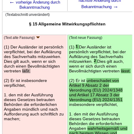
←
nächste Änderung durch
vorherige Änderung durch
→
Bekanntmachung
Bekanntmachung
(Textabschnitt unverändert)
§ 15 Allgemeine Mitwirkungspflichten
(Text alte Fassung)
(Text neue Fassung)
(1) Der Ausländer ist persönlich
(1)
1
Der Ausländer ist
verpflichtet, bei der Aufklärung
persönlich verpflichtet, bei der
des Sachverhalts mitzuwirken.
Aufklärung des Sachverhalts
Dies gilt auch, wenn er sich
mitzuwirken.
2
Dies gilt auch,
durch einen Bevollmächtigten
wenn er sich durch einen
vertreten
läßt.
Bevollmächtigten vertreten
lässt.
(2) Er ist insbesondere
(2) Er ist
unbeschadet von
verpflichtet,
Artikel 9 Absatz 2 der
Verordnung (EU) 2024/1348
1. den mit der Ausführung
und Artikel 17 Absatz 3 der
dieses Gesetzes betrauten
Verordnung (EU) 2024/1351
Behörden die erforderlichen
insbesondere verpflichtet,
Angaben mündlich und nach
Aufforderung auch schriftlich zu
1. den mit der Ausführung
machen;
dieses Gesetzes betrauten
Behörden die erforderlichen
Angaben
wahrheitsgemäß und
nach bestem Wissen und