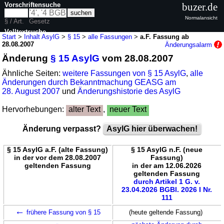
Vorschriftensuche
buzer.de
Normalansicht
§ / Art.
Gesetz
Volltextsuche
Start
>
Inhalt AsylG
>
§ 15
>
alle Fassungen
>
a.F. Fassung ab
28.08.2007
Änderungsalarm
nur in AsylG
Änderung
§ 15 AsylG
vom 28.08.2007
Ähnliche Seiten:
weitere Fassungen von § 15 AsylG
,
alle
Änderungen durch Bekanntmachung GEASG am
28. August 2007
und
Änderungshistorie des AsylG
Hervorhebungen:
alter Text
,
neuer Text
Änderung verpasst?
AsylG hier überwachen!
§ 15 AsylG a.F. (alte Fassung)
§ 15 AsylG n.F. (neue
in der vor dem 28.08.2007
Fassung)
geltenden Fassung
in der am 12.06.2026
geltenden Fassung
durch Artikel 1 G. v.
23.04.2026 BGBl. 2026 I Nr.
111
←
frühere Fassung von § 15
(heute geltende Fassung)