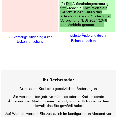
(2)
Die
Aufenthaltsgestattung
tritt
wieder in
Kraft, wenn ein
Gericht in den Fällen des
Artikels 68 Absatz 4 oder 7 der
Verordnung (EU) 2024/1348
den Verbleib gestattet hat.
←
nächste Änderung durch
vorherige Änderung durch
→
Bekanntmachung
Bekanntmachung
Ihr Rechtsradar
Verpassen Sie keine gesetzlichen Änderungen
Sie werden über jede verkündete oder in Kraft tretende
Änderung per Mail informiert, sofort, wöchentlich oder in dem
Intervall, das Sie gewählt haben.
Auf Wunsch werden Sie zusätzlich im konfigurierten Abstand vor