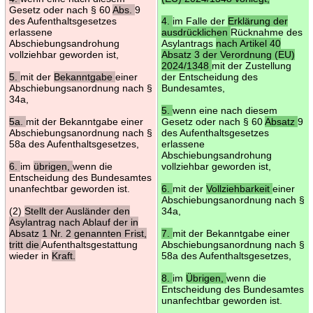
Gesetz oder nach § 60
Abs.
9
des Aufenthaltsgesetzes
4.
im Falle der
Erklärung der
erlassene
ausdrücklichen
Rücknahme des
Abschiebungsandrohung
Asylantrags
nach Artikel 40
vollziehbar geworden ist,
Absatz 3 der Verordnung (EU)
2024/1348
mit der Zustellung
5.
mit der
Bekanntgabe
einer
der Entscheidung des
Abschiebungsanordnung nach §
Bundesamtes,
34a,
5.
wenn eine nach diesem
5a.
mit der Bekanntgabe einer
Gesetz oder nach § 60
Absatz
9
Abschiebungsanordnung nach §
des Aufenthaltsgesetzes
58a des Aufenthaltsgesetzes,
erlassene
Abschiebungsandrohung
6.
im
übrigen,
wenn die
vollziehbar geworden ist,
Entscheidung des Bundesamtes
unanfechtbar geworden ist.
6.
mit der
Vollziehbarkeit
einer
Abschiebungsanordnung nach §
(2)
Stellt der Ausländer den
34a,
Asylantrag nach Ablauf der in
Absatz 1 Nr. 2 genannten Frist,
7.
mit der Bekanntgabe einer
tritt die
Aufenthaltsgestattung
Abschiebungsanordnung nach §
wieder in
Kraft.
58a des Aufenthaltsgesetzes,
8.
im
Übrigen,
wenn die
Entscheidung des Bundesamtes
unanfechtbar geworden ist.