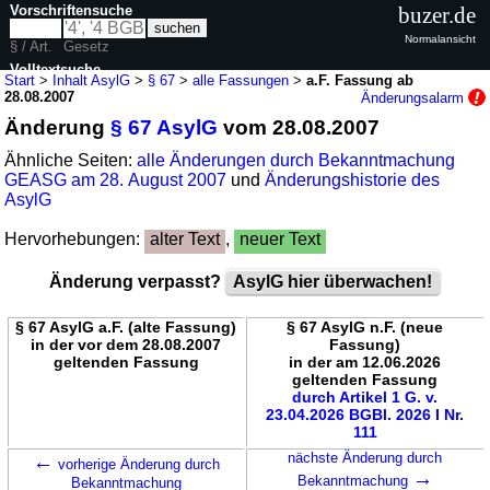
Vorschriftensuche
buzer.de
Normalansicht
§ / Art.
Gesetz
Volltextsuche
Start
>
Inhalt AsylG
>
§ 67
>
alle Fassungen
>
a.F. Fassung ab
28.08.2007
Änderungsalarm
nur in AsylG
Änderung
§ 67 AsylG
vom 28.08.2007
Ähnliche Seiten:
alle Änderungen durch Bekanntmachung
GEASG am 28. August 2007
und
Änderungshistorie des
AsylG
Hervorhebungen:
alter Text
,
neuer Text
Änderung verpasst?
AsylG hier überwachen!
§ 67 AsylG a.F. (alte Fassung)
§ 67 AsylG n.F. (neue
in der vor dem 28.08.2007
Fassung)
geltenden Fassung
in der am 12.06.2026
geltenden Fassung
durch Artikel 1 G. v.
23.04.2026 BGBl. 2026 I Nr.
111
←
nächste Änderung durch
vorherige Änderung durch
→
Bekanntmachung
Bekanntmachung