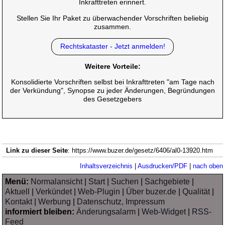
Inkrafttreten erinnert.
Stellen Sie Ihr Paket zu überwachender Vorschriften beliebig
zusammen.
Rechtskataster - Jetzt anmelden!
Weitere Vorteile:
Konsolidierte Vorschriften selbst bei Inkrafttreten "am Tage nach
der Verkündung", Synopse zu jeder Änderungen, Begründungen
des Gesetzgebers
Link zu dieser Seite
: https://www.buzer.de/gesetz/6406/al0-13920.htm
Inhaltsverzeichnis
|
Ausdrucken/PDF
|
nach oben
Menü:
Normalansicht
|
Start
|
Suchen
|
Sachgebiete
|
Aktuell
|
Verkündet
|
Web-Plugin
|
Über buzer.de
|
Qualität
|
Kontakt
|
Werbung
|
Datenschutz, Impressum
informiert bleiben:
Änderungsalarm
|
Web-Widget
|
RSS-
Feed