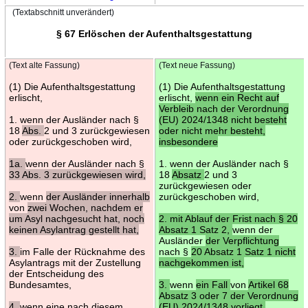
(Textabschnitt unverändert)
§ 67 Erlöschen der Aufenthaltsgestattung
(Text alte Fassung)
(Text neue Fassung)
(1) Die Aufenthaltsgestattung
(1) Die Aufenthaltsgestattung
erlischt,
erlischt,
wenn ein Recht auf
Verbleib nach der Verordnung
1. wenn der Ausländer nach §
(EU) 2024/1348 nicht besteht
18
Abs.
2 und 3 zurückgewiesen
oder nicht mehr besteht,
oder zurückgeschoben wird,
insbesondere
1a.
wenn der Ausländer nach §
1. wenn der Ausländer nach §
33 Abs. 3 zurückgewiesen wird,
18
Absatz
2 und 3
zurückgewiesen oder
2.
wenn
der Ausländer innerhalb
zurückgeschoben wird,
von
zwei Wochen, nachdem er
um Asyl nachgesucht hat, noch
2. mit Ablauf der Frist nach § 20
keinen Asylantrag gestellt hat,
Absatz 1 Satz 2,
wenn der
Ausländer
der Verpflichtung
3.
im Falle der Rücknahme des
nach §
20 Absatz 1 Satz 1 nicht
Asylantrags mit der Zustellung
nachgekommen ist,
der Entscheidung des
Bundesamtes,
3.
wenn
ein Fall
von
Artikel 68
Absatz 3 oder 7 der Verordnung
4.
wenn eine nach diesem
(EU) 2024/1348 vorliegt,