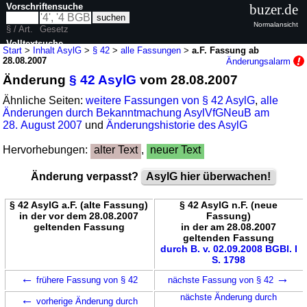
Vorschriftensuche
buzer.de
Normalansicht
§ / Art.
Gesetz
Volltextsuche
Start
>
Inhalt AsylG
>
§ 42
>
alle Fassungen
>
a.F. Fassung ab
28.08.2007
Änderungsalarm
nur in AsylG
Änderung
§ 42 AsylG
vom 28.08.2007
Ähnliche Seiten:
weitere Fassungen von § 42 AsylG
,
alle
Änderungen durch Bekanntmachung AsylVfGNeuB am
28. August 2007
und
Änderungshistorie des AsylG
Hervorhebungen:
alter Text
,
neuer Text
Änderung verpasst?
AsylG hier überwachen!
§ 42 AsylG a.F. (alte Fassung)
§ 42 AsylG n.F. (neue
in der vor dem 28.08.2007
Fassung)
geltenden Fassung
in der am 28.08.2007
geltenden Fassung
durch B. v. 02.09.2008 BGBl. I
S. 1798
←
→
frühere Fassung von § 42
nächste Fassung von § 42
←
nächste Änderung durch
vorherige Änderung durch