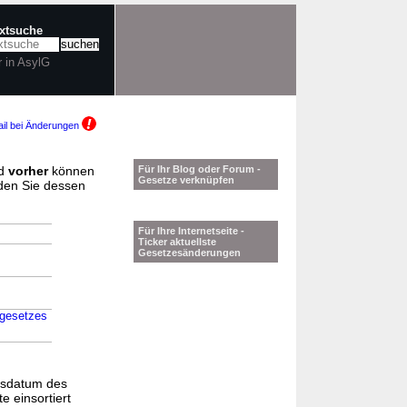
extsuche
r in AsylG
il bei Änderungen
d
vorher
können
Für Ihr Blog oder Forum -
Gesetze verknüpfen
nden Sie dessen
Für Ihre Internetseite -
Ticker aktuellste
Gesetzesänderungen
gesetzes
gsdatum des
e einsortiert