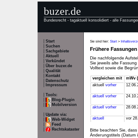
buzer.de
Bundesrecht - tagaktuell konsolidiert - alle Fassunge
Start
Sie sind hier:
Start
>
Inhaltsverz
Suchen
Frühere Fassungen
Sachgebiete
Aktuell
Die nachfolgende Aufstel
Verkündet
Sie jeweils alte Fassun
Über buzer.de
Volltext sowie die Begr
Qualität
Kontakt
vergleichen mit
mWv (
Datenschutz
Impressum
aktuell
vorher
12.06.
Tools:
aktuell
vorher
24.10.
Blog-Plugin
Mobilversion
aktuell
vorher
28.08.
Update via:
aktuell
vor 28
Web-Widget
Feed
Rechtskataster
Bitte beachten Sie, da
Änderungstitels (Datum i