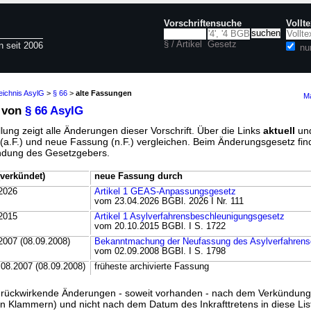
Vorschriftensuche
Vollt
§ / Artikel
Gesetz
n seit 2006
nu
eichnis AsylG
>
§ 66
>
alte Fassungen
Ma
 von
§ 66 AsylG
lung zeigt alle Änderungen dieser Vorschrift. Über die Links
aktuell
un
g (a.F.) und neue Fassung (n.F.) vergleichen. Beim Änderungsgesetz fi
ündung des Gesetzgebers.
verkündet)
neue Fassung durch
2026
Artikel 1 GEAS-Anpassungsgesetz
vom 23.04.2026 BGBl. 2026 I Nr. 111
2015
Artikel 1 Asylverfahrensbeschleunigungsgesetz
vom 20.10.2015 BGBl. I S. 1722
2007 (08.09.2008)
Bekanntmachung der Neufassung des Asylverfahrens
vom 02.09.2008 BGBl. I S. 1798
.08.2007 (08.09.2008)
früheste archivierte Fassung
ss rückwirkende Änderungen - soweit vorhanden - nach dem Verkündun
n Klammern) und nicht nach dem Datum des Inkrafttretens in diese List