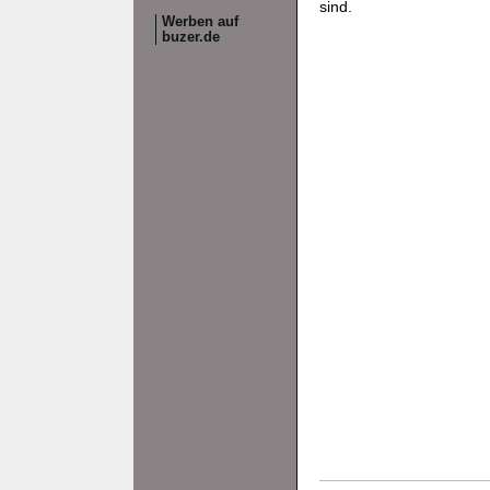
sind.
Werben auf
buzer.de