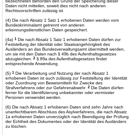
bezeichneten Behörden den Grund der Speicherung dieser
Daten nicht mitteilen, soweit dies nicht nach anderen
Rechtsvorschriften zulässig ist.
(4) Die nach Absatz 1 Satz 1 erhobenen Daten werden vom
Bundeskriminalamt getrennt von anderen
erkennungsdienstlichen Daten gespeichert.
(4a)
1
Die nach Absatz 1 Satz 1 erhobenen Daten dürfen zur
Feststellung der Identität oder Staatsangehörigkeit des
Ausländers an das Bundesverwaltungsamt übermittelt werden,
um sie mit den Daten nach § 49b des Aufenthaltsgesetzes
abzugleichen.
2
§ 89a des Aufenthaltsgesetzes findet
entsprechende Anwendung.
(5)
1
Die Verarbeitung und Nutzung der nach Absatz 1
erhobenen Daten ist auch zulässig zur Feststellung der Identität
oder Zuordnung von Beweismitteln für Zwecke des
Strafverfahrens oder zur Gefahrenabwehr.
2
Die Daten dürfen
ferner für die Identifizierung unbekannter oder vermisster
Personen verwendet werden.
(6) Die nach Absatz 1 erhobenen Daten sind zehn Jahre nach
unanfechtbarem Abschluss des Asylverfahrens, die nach Absatz
1a erhobenen Daten unverzüglich nach Beendigung der Prüfung
der Echtheit des Dokumentes oder der Identität des Ausländers
zu löschen.