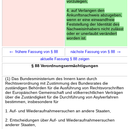
vorzulegen,
4. auf Verlangen den
Ankunftsnachweis abzugeben,
wenn er eine einwandfreie
Feststellung der Identität des
Nachweisinhabers nicht zulässt
oder er unerlaubt verändert
worden ist.
←
→
frühere Fassung von § 88
nächste Fassung von § 88
aktuelle Fassung § 88 zeigen
§ 88 Verordnungsermächtigungen
(1) Das Bundesministerium des Innern kann durch
Rechtsverordnung mit Zustimmung des Bundesrates die
zuständigen Behörden für die Ausführung von Rechtsvorschriften
der Europäischen Gemeinschaft und völkerrechtlichen Verträgen
über die Zuständigkeit für die Durchführung von Asylverfahren
bestimmen, insbesondere für
1. Auf- und Wiederaufnahmeersuchen an andere Staaten,
2. Entscheidungen über Auf- und Wiederaufnahmeersuchen
anderer Staaten,