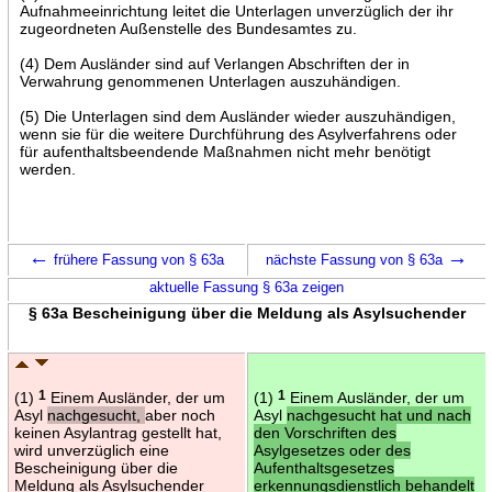
Aufnahmeeinrichtung leitet die Unterlagen unverzüglich der ihr
zugeordneten Außenstelle des Bundesamtes zu.
(4) Dem Ausländer sind auf Verlangen Abschriften der in
Verwahrung genommenen Unterlagen auszuhändigen.
(5) Die Unterlagen sind dem Ausländer wieder auszuhändigen,
wenn sie für die weitere Durchführung des Asylverfahrens oder
für aufenthaltsbeendende Maßnahmen nicht mehr benötigt
werden.
←
→
frühere Fassung von § 63a
nächste Fassung von § 63a
aktuelle Fassung § 63a zeigen
§ 63a Bescheinigung über die Meldung als Asylsuchender
(1)
1
Einem Ausländer, der um
(1)
1
Einem Ausländer, der um
Asyl
nachgesucht,
aber noch
Asyl
nachgesucht hat und nach
keinen Asylantrag gestellt hat,
den Vorschriften des
wird unverzüglich eine
Asylgesetzes oder des
Bescheinigung über die
Aufenthaltsgesetzes
Meldung als Asylsuchender
erkennungsdienstlich behandelt