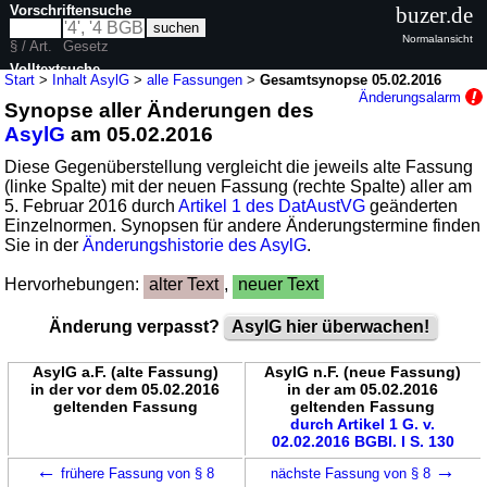
Vorschriftensuche
buzer.de
Normalansicht
§ / Art.
Gesetz
Volltextsuche
Start
>
Inhalt AsylG
>
alle Fassungen
>
Gesamtsynopse 05.02.2016
Änderungsalarm
Synopse aller Änderungen des
nur in AsylG
AsylG
am 05.02.2016
Diese Gegenüberstellung vergleicht die jeweils alte Fassung
(linke Spalte) mit der neuen Fassung (rechte Spalte) aller am
5. Februar 2016 durch
Artikel 1 des DatAustVG
geänderten
Einzelnormen. Synopsen für andere Änderungstermine finden
Sie in der
Änderungshistorie des AsylG
.
Hervorhebungen:
alter Text
,
neuer Text
Änderung verpasst?
AsylG hier überwachen!
AsylG a.F. (alte Fassung)
AsylG n.F. (neue Fassung)
in der vor dem 05.02.2016
in der am 05.02.2016
geltenden Fassung
geltenden Fassung
durch Artikel 1 G. v.
02.02.2016 BGBl. I S. 130
←
→
frühere Fassung von § 8
nächste Fassung von § 8