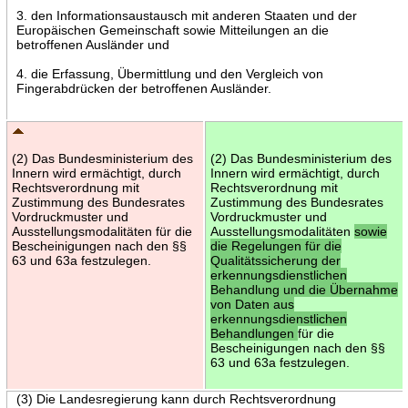
3. den Informationsaustausch mit anderen Staaten und der
Europäischen Gemeinschaft sowie Mitteilungen an die
betroffenen Ausländer und
4. die Erfassung, Übermittlung und den Vergleich von
Fingerabdrücken der betroffenen Ausländer.
(2) Das Bundesministerium des
(2) Das Bundesministerium des
Innern wird ermächtigt, durch
Innern wird ermächtigt, durch
Rechtsverordnung mit
Rechtsverordnung mit
Zustimmung des Bundesrates
Zustimmung des Bundesrates
Vordruckmuster und
Vordruckmuster und
Ausstellungsmodalitäten für die
Ausstellungsmodalitäten
sowie
Bescheinigungen nach den §§
die Regelungen für die
63 und 63a festzulegen.
Qualitätssicherung der
erkennungsdienstlichen
Behandlung und die Übernahme
von Daten aus
erkennungsdienstlichen
Behandlungen
für die
Bescheinigungen nach den §§
63 und 63a festzulegen.
(3) Die Landesregierung kann durch Rechtsverordnung