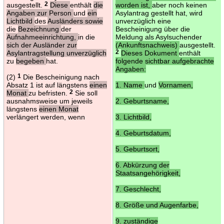
ausgestellt.
2
Diese
enthält
die
worden ist,
aber noch keinen
Angaben zur Person
und
ein
Asylantrag gestellt hat, wird
Lichtbild
des
Ausländers sowie
unverzüglich eine
die
Bezeichnung
der
Bescheinigung über die
Aufnahmeeinrichtung,
in die
Meldung als Asylsuchender
sich der Ausländer zur
(Ankunftsnachweis)
ausgestellt.
Asylantragstellung unverzüglich
2
Dieses Dokument
enthält
zu
begeben
hat.
folgende sichtbar aufgebrachte
Angaben:
(2)
1
Die Bescheinigung nach
Absatz 1 ist auf längstens
einen
1. Name
und
Vornamen,
Monat
zu befristen.
2
Sie soll
ausnahmsweise um jeweils
2. Geburtsname,
längstens
einen Monat
verlängert werden, wenn
3. Lichtbild,
4. Geburtsdatum,
5. Geburtsort,
6. Abkürzung der
Staatsangehörigkeit,
7. Geschlecht,
8. Größe und Augenfarbe,
9. zuständige