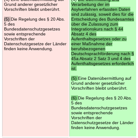
Grund anderer gesetzlicher
Verarbeitung der im
Vorschriften bleibt unberührt.
Asylverfahren erfassten Daten
sind zulässig, soweit dies für die
(5)
Die Regelung des § 20 Abs.
Entscheidung des Bundesamtes
5 des
über die Zulassung zum
Bundesdatenschutzgesetzes
Integrationskurs nach § 44
sowie entsprechende
Absatz 4 des
Vorschriften der
Aufenthaltsgesetzes oder zu
Datenschutzgesetze der Länder
einer Maßnahme der
finden keine Anwendung.
berufsbezogenen
Deutschsprachförderung nach §
45a Absatz 2 Satz 3 und 4 des
Aufenthaltsgesetzes erforderlich
ist.
(5)
Eine Datenübermittlung auf
Grund anderer gesetzlicher
Vorschriften bleibt unberührt.
(6)
Die Regelung des § 20 Abs.
5 des
Bundesdatenschutzgesetzes
sowie entsprechende
Vorschriften der
Datenschutzgesetze der Länder
finden keine Anwendung.