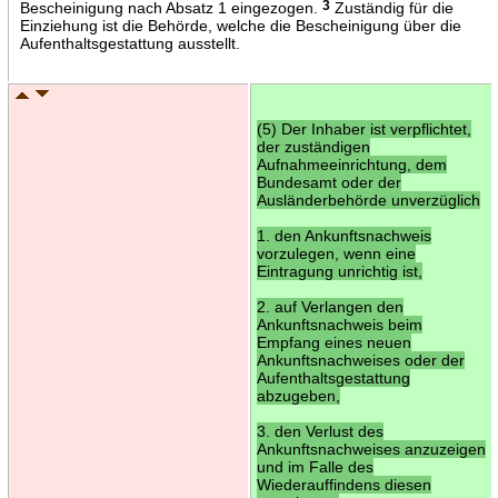
Bescheinigung nach Absatz 1 eingezogen.
3
Zuständig für die
Einziehung ist die Behörde, welche die Bescheinigung über die
Aufenthaltsgestattung ausstellt.
(5) Der Inhaber ist verpflichtet,
der zuständigen
Aufnahmeeinrichtung, dem
Bundesamt oder der
Ausländerbehörde unverzüglich
1. den Ankunftsnachweis
vorzulegen, wenn eine
Eintragung unrichtig ist,
2. auf Verlangen den
Ankunftsnachweis beim
Empfang eines neuen
Ankunftsnachweises oder der
Aufenthaltsgestattung
abzugeben,
3. den Verlust des
Ankunftsnachweises anzuzeigen
und im Falle des
Wiederauffindens diesen