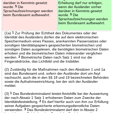
darüber in Kenntnis gesetzt
Erhebung darf nur erfolgen,
wurde.
5
Die
wenn der Ausländer vorher
Sprachaufzeichnungen werden
darüber in Kenntnis gesetzt
beim Bundesamt aufbewahrt.
wurde.
5
Die
Sprachaufzeichnungen werden
beim Bundesamt aufbewahrt.
(1a)
1
Zur Prüfung der Echtheit des Dokumentes oder der
Identität des Ausländers dürfen die auf dem elektronischen
Speichermedium eines Passes, anerkannten Passersatzes oder
sonstigen Identitätspapiers gespeicherten biometrischen und
sonstigen Daten ausgelesen, die benötigten biometrischen Daten
erhoben und die biometrischen Daten miteinander verglichen
werden.
2
Biometrische Daten nach Satz 1 sind nur die
Fingerabdrücke, das Lichtbild und die Irisbilder.
(2) Zuständig für die Maßnahmen nach den Absätzen 1 und 1a
sind das Bundesamt und, sofern der Ausländer dort um Asyl
nachsucht, auch die in den §§ 18 und 19 bezeichneten Behörden
sowie die Aufnahmeeinrichtung, bei der sich der Ausländer
meldet.
(3)
1
Das Bundeskriminalamt leistet Amtshilfe bei der Auswertung
der nach Absatz 1 Satz 1 erhobenen Daten zum Zwecke der
Identitätsfeststellung.
2
Es darf hierfür auch von ihm zur Erfüllung
seiner Aufgaben gespeicherte erkennungsdienstliche Daten
verwenden.
3
Das Bundeskriminalamt darf den in Absatz 2