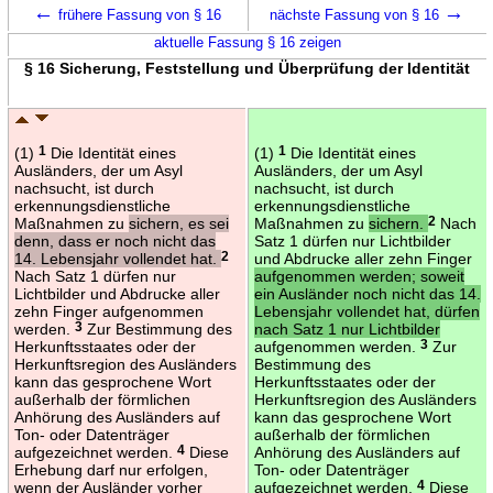
←
→
frühere Fassung von § 16
nächste Fassung von § 16
aktuelle Fassung § 16 zeigen
§ 16 Sicherung, Feststellung und Überprüfung der Identität
(1)
1
Die Identität eines
(1)
1
Die Identität eines
Ausländers, der um Asyl
Ausländers, der um Asyl
nachsucht, ist durch
nachsucht, ist durch
erkennungsdienstliche
erkennungsdienstliche
Maßnahmen zu
sichern, es sei
Maßnahmen zu
sichern.
2
Nach
denn, dass er noch nicht das
Satz 1 dürfen nur Lichtbilder
14. Lebensjahr vollendet hat.
2
und Abdrucke aller zehn Finger
Nach Satz 1 dürfen nur
aufgenommen werden; soweit
Lichtbilder und Abdrucke aller
ein Ausländer noch nicht das 14.
zehn Finger aufgenommen
Lebensjahr vollendet hat, dürfen
werden.
3
Zur Bestimmung des
nach Satz 1 nur Lichtbilder
Herkunftsstaates oder der
aufgenommen werden.
3
Zur
Herkunftsregion des Ausländers
Bestimmung des
kann das gesprochene Wort
Herkunftsstaates oder der
außerhalb der förmlichen
Herkunftsregion des Ausländers
Anhörung des Ausländers auf
kann das gesprochene Wort
Ton- oder Datenträger
außerhalb der förmlichen
aufgezeichnet werden.
4
Diese
Anhörung des Ausländers auf
Erhebung darf nur erfolgen,
Ton- oder Datenträger
wenn der Ausländer vorher
aufgezeichnet werden.
4
Diese