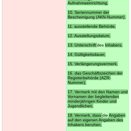
Aufnahmeeinrichtung,
10. Seriennummer der
Bescheinigung (AKN-Nummer),
11. ausstellende Behörde,
12. Ausstellungsdatum,
13. Unterschrift
des
Inhabers,
14. Gültigkeitsdauer,
15. Verlängerungsvermerk,
16. das Geschäftszeichen der
Registerbehörde (AZR-
Nummer),
17. Vermerk mit den Namen und
Vornamen der begleitenden
minderjährigen Kinder und
Jugendlichen,
18. Vermerk, dass
die
Angaben
auf den eigenen Angaben des
Inhabers beruhen,