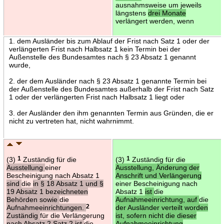
ausnahmsweise um jeweils
längstens
drei Monate
verlängert werden, wenn
1. dem Ausländer bis zum Ablauf der Frist nach Satz 1 oder der
verlängerten Frist nach Halbsatz 1 kein Termin bei der
Außenstelle des Bundesamtes nach § 23 Absatz 1 genannt
wurde,
2. der dem Ausländer nach § 23 Absatz 1 genannte Termin bei
der Außenstelle des Bundesamtes außerhalb der Frist nach Satz
1 oder der verlängerten Frist nach Halbsatz 1 liegt oder
3. der Ausländer den ihm genannten Termin aus Gründen, die er
nicht zu vertreten hat, nicht wahrnimmt.
(3)
1
Zuständig für die
(3)
1
Zuständig für die
Ausstellung
einer
Ausstellung, Änderung der
Bescheinigung nach Absatz 1
Anschrift und Verlängerung
sind
die
in § 18 Absatz 1 und §
einer Bescheinigung nach
19 Absatz 1 bezeichneten
Absatz 1
ist
die
Behörden sowie
die
Aufnahmeeinrichtung, auf
die
Aufnahmeeinrichtungen.
2
der Ausländer verteilt worden
Zuständig
für die Verlängerung
ist, sofern nicht die dieser
nach Absatz 2 Satz 2 ist
die
Aufnahmeeinrichtung