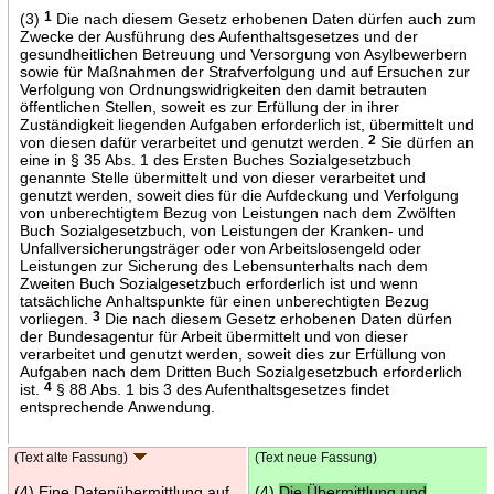
(3)
1
Die nach diesem Gesetz erhobenen Daten dürfen auch zum
Zwecke der Ausführung des Aufenthaltsgesetzes und der
gesundheitlichen Betreuung und Versorgung von Asylbewerbern
sowie für Maßnahmen der Strafverfolgung und auf Ersuchen zur
Verfolgung von Ordnungswidrigkeiten den damit betrauten
öffentlichen Stellen, soweit es zur Erfüllung der in ihrer
Zuständigkeit liegenden Aufgaben erforderlich ist, übermittelt und
von diesen dafür verarbeitet und genutzt werden.
2
Sie dürfen an
eine in § 35 Abs. 1 des Ersten Buches Sozialgesetzbuch
genannte Stelle übermittelt und von dieser verarbeitet und
genutzt werden, soweit dies für die Aufdeckung und Verfolgung
von unberechtigtem Bezug von Leistungen nach dem Zwölften
Buch Sozialgesetzbuch, von Leistungen der Kranken- und
Unfallversicherungsträger oder von Arbeitslosengeld oder
Leistungen zur Sicherung des Lebensunterhalts nach dem
Zweiten Buch Sozialgesetzbuch erforderlich ist und wenn
tatsächliche Anhaltspunkte für einen unberechtigten Bezug
vorliegen.
3
Die nach diesem Gesetz erhobenen Daten dürfen
der Bundesagentur für Arbeit übermittelt und von dieser
verarbeitet und genutzt werden, soweit dies zur Erfüllung von
Aufgaben nach dem Dritten Buch Sozialgesetzbuch erforderlich
ist.
4
§ 88 Abs. 1 bis 3 des Aufenthaltsgesetzes findet
entsprechende Anwendung.
(Text alte Fassung)
(Text neue Fassung)
(4) Eine Datenübermittlung auf
(4)
Die Übermittlung und