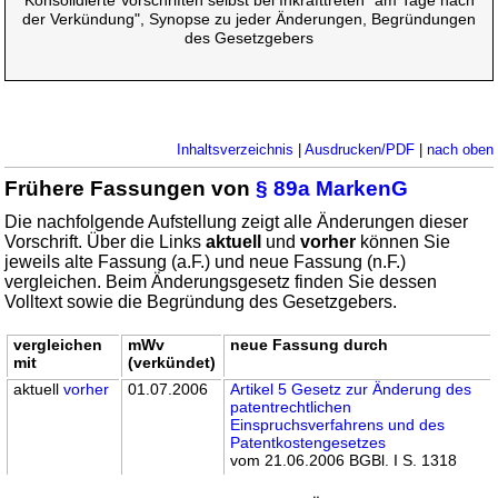
Konsolidierte Vorschriften selbst bei Inkrafttreten "am Tage nach
der Verkündung", Synopse zu jeder Änderungen, Begründungen
des Gesetzgebers
Inhaltsverzeichnis
|
Ausdrucken/PDF
|
nach oben
Frühere Fassungen von
§ 89a MarkenG
Die nachfolgende Aufstellung zeigt alle Änderungen dieser
Vorschrift. Über die Links
aktuell
und
vorher
können Sie
jeweils alte Fassung (a.F.) und neue Fassung (n.F.)
vergleichen. Beim Änderungsgesetz finden Sie dessen
Volltext sowie die Begründung des Gesetzgebers.
vergleichen
mWv
neue Fassung durch
mit
(verkündet)
aktuell
vorher
01.07.2006
Artikel 5 Gesetz zur Änderung des
patentrechtlichen
Einspruchsverfahrens und des
Patentkostengesetzes
vom 21.06.2006 BGBl. I S. 1318