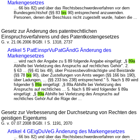
Markengesetzes
... 66 bis 82) und über das Rechtsbeschwerdeverfahren vor dem
Bundesgerichtshof (§§ 83
bis
90) entsprechend anzuwenden.
Personen, denen der Beschluss nicht zugestellt wurde, haben die ...
Gesetz zur Änderung des patentrechtlichen
Einspruchsverfahrens und des Patentkostengesetzes
G. v. 21.06.2006 BGBl. I S. 1318, 2737
Artikel 5 PatEinsprVuPatGÄndG Änderung des
Markengesetzes
... wird nach der Angabe zu § 89 folgende Angabe eingefügt: „§
89a
Abhilfe bei Verletzung des Anspruchs auf rechtliches Gehör". 2.
§ 63 ... (§§ 41 bis 49), über Prozessbevollmächtigte und Beistände
(§§ 78
bis
90), über Zustellungen von Amts wegen (§§ 166 bis 190),
über Ladungen, ... (§§ 233 bis 238) entsprechend." 5. Nach § 89 wird
folgender §
89a
eingefügt: „§ 89a Abhilfe bei Verletzung des
Anspruchs auf rechtliches ... 5. Nach § 89 wird folgender § 89a
eingefügt: „§
89a
Abhilfe bei Verletzung des Anspruchs auf
rechtliches Gehör Auf die Rüge der ...
Gesetz zur Verbesserung der Durchsetzung von Rechten des
geistigen Eigentums
G. v. 07.07.2008 BGBl. I S. 1191, 2070
Artikel 4 GEigDuVeG Änderung des Markengesetzes
... 66 bis 82) und über das Rechtsbeschwerdeverfahren vor dem