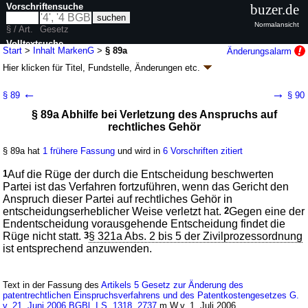
Vorschriftensuche
buzer.de
Normalansicht
§ / Art.
Gesetz
Volltextsuche
Start
>
Inhalt MarkenG
>
§ 89a
Änderungsalarm
Hier klicken für
Titel, Fundstelle, Änderungen
etc.
nur in MarkenG
§ 89a - Markengesetz (MarkenG)
←
→
§ 89
§ 90
G. v. 25.10.1994
BGBl. I S. 3082
, 1995 I S. 156, 1996 I S. 682; zuletzt
§ 89a Abhilfe bei Verletzung des Anspruchs auf
geändert durch
Artikel 14
G. v. 20.05.2026
BGBl. 2026 I Nr. 152
rechtliches Gehör
Geltung ab 01.01.1995; FNA: 423-5-2
Warenzeichenrecht
34 weitere Fassungen
|
Drucksachen / Entwurf / Begründung
|
§ 89a hat
1 frühere Fassung
und wird in
6 Vorschriften zitiert
wird in 232 Vorschriften zitiert
Teil 3 Verfahren in Markenangelegenheiten
1
Auf die Rüge der durch die Entscheidung beschwerten
Partei ist das Verfahren fortzuführen, wenn das Gericht den
Abschnitt 6 Verfahren vor dem Bundesgerichtshof
Anspruch dieser Partei auf rechtliches Gehör in
entscheidungserheblicher Weise verletzt hat.
2
Gegen eine der
Endentscheidung vorausgehende Entscheidung findet die
Rüge nicht statt.
3
§ 321a Abs. 2 bis 5 der Zivilprozessordnung
ist entsprechend anzuwenden.
Text in der Fassung des
Artikels 5 Gesetz zur Änderung des
patentrechtlichen Einspruchsverfahrens und des Patentkostengesetzes G.
v. 21. Juni 2006 BGBl. I S. 1318, 2737
m.W.v. 1. Juli 2006