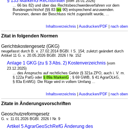
§ 133 MarkenG Rechtsmittel
(vom 16.01.2026)
... 66 bis 82) und über das Rechtsbeschwerdeverfahren vor dem
Bundesgerichtshof (§§ 83
bis
90) entsprechend anzuwenden.
Personen, denen der Beschluss nicht zugestellt wurde, ...
Inhaltsverzeichnis
|
Ausdrucken/PDF
|
nach oben
Zitat in folgenden Normen
Gerichtskostengesetz (GKG)
neugefasst durch B. v. 27.02.2014 BGBl. I S. 154; zuletzt geändert durch
Artikel 11 G. v. 20.05.2026 BGBl. 2026 I Nr. 152
Anlage 1 GKG (zu § 3 Abs. 2) Kostenverzeichnis
(vom
23.12.2025)
... des Anspruchs auf rechtliches Gehör (§ 321a ZPO, auch i. V. m.
§ 122a PatG oder
§ 89a MarkenG
; § 69 GWB, § 41 AgrarOLkG,
§ 83a EnWG): Die Rüge wird in vollem Umfang ...
Inhaltsverzeichnis
|
Ausdrucken/PDF
|
nach oben
Zitate in Änderungsvorschriften
Geoschutzreformgesetz
G. v. 11.01.2026 BGBl. 2026 I Nr. 9
Artikel 5 AgrarGeoSchRefG Änderung des