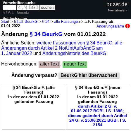
Vorschriftensuche
buzer.de
Normalansicht
§ / Art.
Gesetz
Volltextsuche
Start
>
Inhalt BeurkG
>
§ 34
>
alle Fassungen
>
a.F. Fassung ab
01.01.2022
Änderungsalarm
nur in BeurkG
Änderung
§ 34 BeurkG
vom 01.01.2022
Ähnliche Seiten:
weitere Fassungen von § 34 BeurkG
,
alle
Änderungen durch Artikel 2 NotUntAufbÄndG am
1. Januar 2022
und
Änderungshistorie des BeurkG
Hervorhebungen:
alter Text
,
neuer Text
Änderung verpasst?
BeurkG hier überwachen!
§ 34 BeurkG a.F. (alte
§ 34 BeurkG n.F. (neue
Fassung)
Fassung)
in der vor dem 01.01.2022
in der am 01.01.2022
geltenden Fassung
geltenden Fassung
durch Artikel 2 G. v.
01.06.2017 BGBl. I S. 1396;
dieses geändert durch Artikel
24 G. v. 25.06.2021 BGBl. I S.
2154