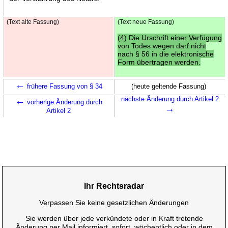
(Text alte Fassung)
(Text neue Fassung)
(4) Die Urschrift einer Verfügung
von Todes wegen darf nicht
nach § 56 in die elektronische
Form übertragen werden.
←
frühere Fassung von § 34
(heute geltende Fassung)
←
nächste Änderung durch Artikel 2
vorherige Änderung durch
→
Artikel 2
Ihr Rechtsradar
Verpassen Sie keine gesetzlichen Änderungen
Sie werden über jede verkündete oder in Kraft tretende
Änderung per Mail informiert, sofort, wöchentlich oder in dem