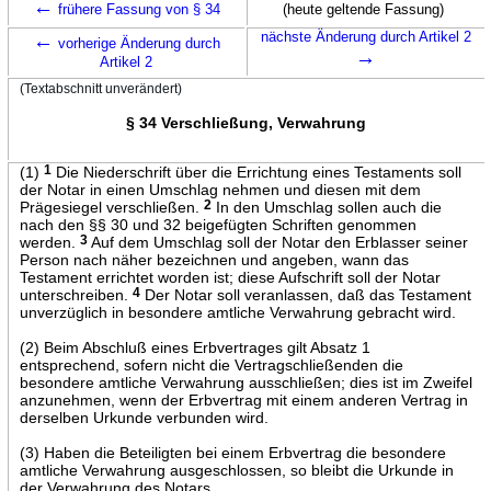
←
frühere Fassung von § 34
(heute geltende Fassung)
←
nächste Änderung durch Artikel 2
vorherige Änderung durch
→
Artikel 2
(Textabschnitt unverändert)
§ 34 Verschließung, Verwahrung
(1)
1
Die Niederschrift über die Errichtung eines Testaments soll
der Notar in einen Umschlag nehmen und diesen mit dem
Prägesiegel verschließen.
2
In den Umschlag sollen auch die
nach den §§ 30 und 32 beigefügten Schriften genommen
werden.
3
Auf dem Umschlag soll der Notar den Erblasser seiner
Person nach näher bezeichnen und angeben, wann das
Testament errichtet worden ist; diese Aufschrift soll der Notar
unterschreiben.
4
Der Notar soll veranlassen, daß das Testament
unverzüglich in besondere amtliche Verwahrung gebracht wird.
(2) Beim Abschluß eines Erbvertrages gilt Absatz 1
entsprechend, sofern nicht die Vertragschließenden die
besondere amtliche Verwahrung ausschließen; dies ist im Zweifel
anzunehmen, wenn der Erbvertrag mit einem anderen Vertrag in
derselben Urkunde verbunden wird.
(3) Haben die Beteiligten bei einem Erbvertrag die besondere
amtliche Verwahrung ausgeschlossen, so bleibt die Urkunde in
der Verwahrung des Notars.