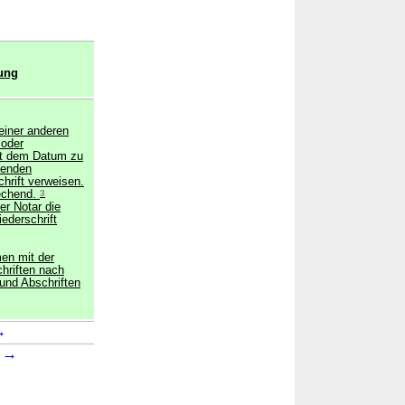
ung
 einer anderen
 oder
mit dem Datum zu
benden
hrift verweisen.
rechend.
3
er Notar die
ederschrift
en mit der
chriften nach
 und Abschriften
→
→
2