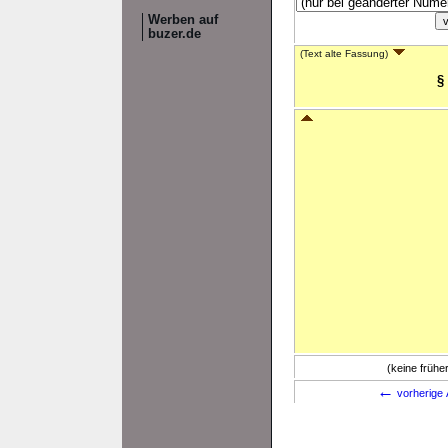
Werben auf
buzer.de
(Text alte Fassung)
§
(keine früh
←
vorherige 