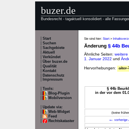
buzer.de
Bundesrecht - tagaktuell konsolidiert - alle Fassunge
Start
Sie sind hier:
Start
>
Inhaltsver
Suchen
Änderung
§ 44b Be
Sachgebiete
Aktuell
Ähnliche Seiten:
weitere
Verkündet
1. Januar 2022
und
Ände
Über buzer.de
Qualität
Hervorhebungen:
alter 
Kontakt
Datenschutz
Impressum
Tools:
§ 44b BeurkG
in der vor dem 01.
Blog-Plugin
Mobilversion
Update via:
Web-Widget
(keine früh
Feed
←
vorherige 
Rechtskataster