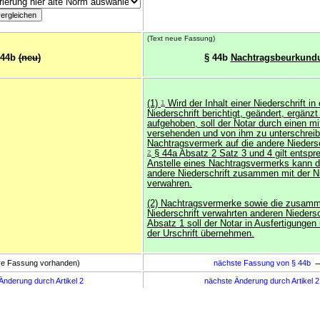
(Text neue Fassung)
 44b
(neu)
§ 44b
Nachtragsbeurkund
(1)
1
Wird der Inhalt einer Niederschrift in
Niederschrift berichtigt, geändert, ergänzt
aufgehoben, soll der Notar durch einen 
versehenden und von ihm zu unterschrei
Nachtragsvermerk auf die andere Niedersc
2
§ 44a Absatz 2 Satz 3 und 4 gilt entsp
Anstelle eines Nachtragsvermerks kann d
andere Niederschrift zusammen mit der Ni
verwahren.
(2) Nachtragsvermerke sowie die zusamm
Niederschrift verwahrten anderen Nieders
Absatz 1 soll der Notar in Ausfertigungen
der Urschrift übernehmen.
ere Fassung vorhanden)
nächste Fassung von § 44b
Änderung durch Artikel 2
nächste Änderung durch Artikel 