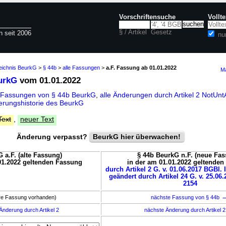
Vorschriftensuche
Vollt
§ / Artikel
Gesetz
n seit 2006
nu
zeichnis BeurkG
>
§ 44b
>
alle Fassungen
>
a.F. Fassung ab 01.01.2022
Ma
urkG
vom 01.01.2022
 Fassungen von § 44b BeurkG
,
alle Änderungen durch Artikel 2 NotU
rungshistorie des BeurkG
Text
,
neuer Text
Änderung verpasst?
BeurkG hier überwachen!
 a.F. (alte Fassung)
§ 44b BeurkG n.F. (neue Fa
01.2022 geltenden Fassung
in der am 01.01.2022 geltende
durch Artikel 2 G. v. 01.06.2017 BGBl. 
geändert durch Artikel 24 G. v. 25.06.
2154
ere Fassung vorhanden)
nächste Fassung von § 44b
Änderung durch Artikel 2
nächste Änderung durch Artikel 