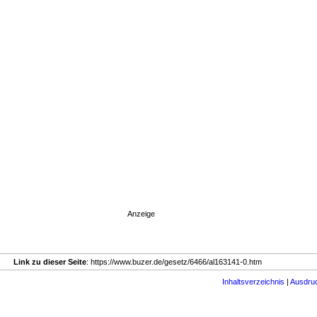
Anzeige
Link zu dieser Seite
: https://www.buzer.de/gesetz/6466/al163141-0.htm
Inhaltsverzeichnis
|
Ausdru