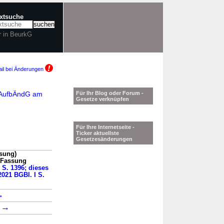
extsuche
r in BeurkG
il bei Änderungen
ntAufbÄndG am
Für Ihr Blog oder Forum -
Gesetze verknüpfen
Für Ihre Internetseite -
Ticker aktuellste
Gesetzesänderungen
ssung)
n Fassung
I S. 1396; dieses
2021 BGBl. I S.
→
→
2