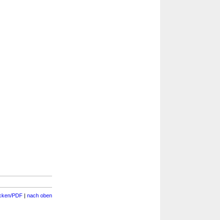
cken/PDF
|
nach oben