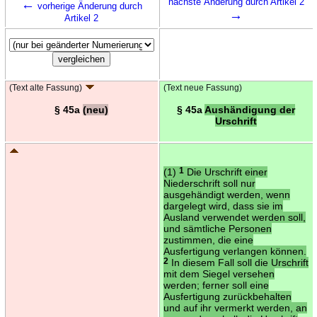
←
nächste Änderung durch Artikel 2
vorherige Änderung durch
→
Artikel 2
(Text alte Fassung)
(Text neue Fassung)
§ 45a
(neu)
§ 45a
Aushändigung der
Urschrift
(1)
1
Die Urschrift einer
Niederschrift soll nur
ausgehändigt werden, wenn
dargelegt wird, dass sie im
Ausland verwendet werden soll,
und sämtliche Personen
zustimmen, die eine
Ausfertigung verlangen können.
2
In diesem Fall soll die Urschrift
mit dem Siegel versehen
werden; ferner soll eine
Ausfertigung zurückbehalten
und auf ihr vermerkt werden, an