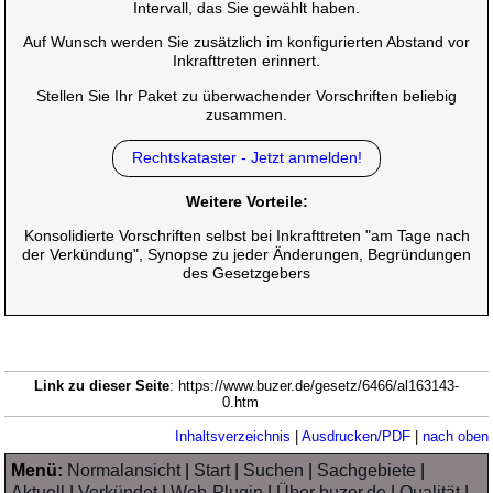
Intervall, das Sie gewählt haben.
Auf Wunsch werden Sie zusätzlich im konfigurierten Abstand vor
Inkrafttreten erinnert.
Stellen Sie Ihr Paket zu überwachender Vorschriften beliebig
zusammen.
Rechtskataster - Jetzt anmelden!
Weitere Vorteile:
Konsolidierte Vorschriften selbst bei Inkrafttreten "am Tage nach
der Verkündung", Synopse zu jeder Änderungen, Begründungen
des Gesetzgebers
Link zu dieser Seite
: https://www.buzer.de/gesetz/6466/al163143-
0.htm
Inhaltsverzeichnis
|
Ausdrucken/PDF
|
nach oben
Menü:
Normalansicht
|
Start
|
Suchen
|
Sachgebiete
|
Aktuell
|
Verkündet
|
Web-Plugin
|
Über buzer.de
|
Qualität
|