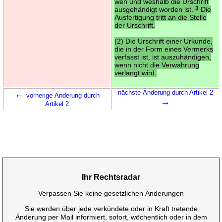
wen und weshalb die Urschrift
ausgehändigt worden ist.
3
Die
Ausfertigung tritt an die Stelle
der Urschrift.
(2) Die Urschrift einer Urkunde,
die in der Form eines Vermerks
verfasst ist, ist auszuhändigen,
wenn nicht die Verwahrung
verlangt wird.
←
nächste Änderung durch Artikel 2
vorherige Änderung durch
→
Artikel 2
Ihr Rechtsradar
Verpassen Sie keine gesetzlichen Änderungen
Sie werden über jede verkündete oder in Kraft tretende
Änderung per Mail informiert, sofort, wöchentlich oder in dem