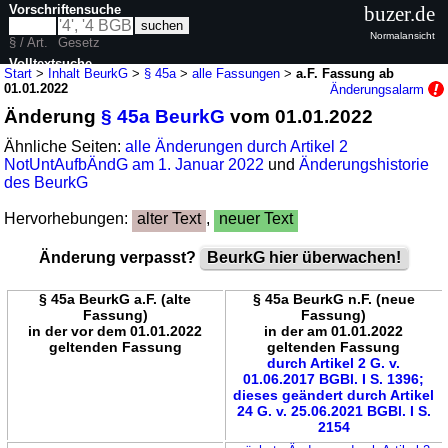
Vorschriftensuche
buzer.de
Normalansicht
§ / Art.
Gesetz
Volltextsuche
Start
>
Inhalt BeurkG
>
§ 45a
>
alle Fassungen
>
a.F. Fassung ab
01.01.2022
Änderungsalarm
nur in BeurkG
Änderung
§ 45a BeurkG
vom 01.01.2022
Ähnliche Seiten:
alle Änderungen durch Artikel 2
NotUntAufbÄndG am 1. Januar 2022
und
Änderungshistorie
des BeurkG
Hervorhebungen:
alter Text
,
neuer Text
Änderung verpasst?
BeurkG hier überwachen!
§ 45a BeurkG a.F. (alte
§ 45a BeurkG n.F. (neue
Fassung)
Fassung)
in der vor dem 01.01.2022
in der am 01.01.2022
geltenden Fassung
geltenden Fassung
durch Artikel 2 G. v.
01.06.2017 BGBl. I S. 1396;
dieses geändert durch Artikel
24 G. v. 25.06.2021 BGBl. I S.
2154