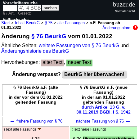
Vorschriftensuche
buzer.de
Normalansicht
§ / Art.
Gesetz
Volltextsuche
Start
>
Inhalt BeurkG
>
§ 75
>
alle Fassungen
>
a.F. Fassung ab
01.01.2022
Änderungsalarm
nur in BeurkG
Änderung
§ 76 BeurkG
vom 01.01.2022
Ähnliche Seiten:
weitere Fassungen von § 76 BeurkG
und
Änderungshistorie des BeurkG
Hervorhebungen:
alter Text
,
neuer Text
Änderung verpasst?
BeurkG hier überwachen!
§ 76 BeurkG a.F. (alte
§ 76 BeurkG n.F. (neue
Fassung)
Fassung)
in der vor dem 01.01.2022
in der am 01.01.2022
geltenden Fassung
geltenden Fassung
durch Artikel 13 G. v.
30.11.2019 BGBl. I S. 1942
←
→
frühere Fassung von § 76
nächste Fassung von § 76
(Text alte Fassung)
(Text neue Fassung)
§ 76
§ 76
Übergangsvorschrift zur