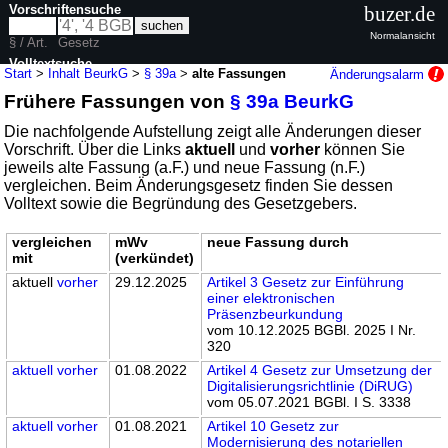
Vorschriftensuche
buzer.de
Normalansicht
§ / Art.
Gesetz
Volltextsuche
Start
>
Inhalt BeurkG
>
§ 39a
>
alte Fassungen
Änderungsalarm
Frühere Fassungen von
§ 39a BeurkG
nur in BeurkG
Die nachfolgende Aufstellung zeigt alle Änderungen dieser
Vorschrift. Über die Links
aktuell
und
vorher
können Sie
jeweils alte Fassung (a.F.) und neue Fassung (n.F.)
vergleichen. Beim Änderungsgesetz finden Sie dessen
Volltext sowie die Begründung des Gesetzgebers.
vergleichen
mWv
neue Fassung durch
mit
(verkündet)
aktuell
vorher
29.12.2025
Artikel 3 Gesetz zur Einführung
einer elektronischen
Präsenzbeurkundung
vom 10.12.2025 BGBl. 2025 I Nr.
320
aktuell
vorher
01.08.2022
Artikel 4 Gesetz zur Umsetzung der
Digitalisierungsrichtlinie (DiRUG)
vom 05.07.2021 BGBl. I S. 3338
aktuell
vorher
01.08.2021
Artikel 10 Gesetz zur
Modernisierung des notariellen