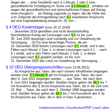
wegen der ... einer Gewalttat nach § 1 Absatz 1 oder 2 eine
gesundheitliche Schädigung im Sinne von
§ 1 Absatz 1
, erhalten sie
wegen der gesundheitlichen und wirtschaftlichen Folgen auf Antrag
einen Ausgleich ... ein Betrag zugrunde zu legen, der der Höhe des
zum Zeitpunkt der Antragstellung nach
§ 1
erworbenen Anspruchs
auf eine Kapitalabfindung entspricht. (5) Von ...
§ 4 OEG Kostenträger
(vom 20.12.2019)
... Dezember 2019 gestellten und nicht bestandskräftig
beschiedenen Antrag auf Leistungen nach
§ 1
ist bis zum
30. Juni 2020 dasjenige Land zuständig und zur Gewährung der
Versorgung ... (3) Für eine berechtigte Person, die am
19. Dezember 2019 bereits Leistungen nach
§ 1
erhält, und in den
Fällen nach Absatz 2 Satz 1, in denen Leistungen nach § 1 ... nach
§ 1 erhält, und in den Fällen nach Absatz 2 Satz 1, in denen
Leistungen nach
§ 1
gewährt werden, ist bis zum
31. Dezember 2020 das Land zur Gewährung der Versorgung ...
§ 10 OEG Übergangsvorschriften
(vom 10.06.2021)
... für Ansprüche aus Taten, die nach seinem Inkrafttreten begangen
worden sind.
§ 1 Absatz 8
gilt für Ansprüche aus Taten, die nach
dem 9. Juni 2021 begangen wurden. ... aus Taten, die nach dem
9. Juni 2021 begangen wurden. Darüber hinaus gelten die
§§ 1
bis 7
mit Ausnahme des § 3a für Ansprüche aus Taten, die in der Zeit vom
23. Mai ... Taten, die nach dem 2. Oktober 1990 begangen worden
sind. Darüber hinaus gelten die
§§ 1
bis 7 mit Ausnahme des § 3a
für Ansprüche aus Taten, die in dem in Satz 4 genannten ...
Inhaltsverzeichnis
|
Ausdrucken/PDF
|
nach oben