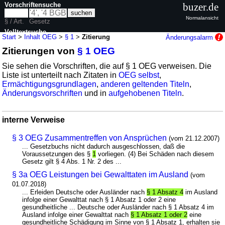
Vorschriftensuche
buzer.de
Normalansicht
§ / Art.
Gesetz
Volltextsuche
Start
>
Inhalt OEG
>
§ 1
>
Zitierung
Änderungsalarm
Zitierungen von
§ 1 OEG
nur in OEG
Sie sehen die Vorschriften, die auf § 1 OEG verweisen. Die
Liste ist unterteilt nach Zitaten in
OEG selbst
,
Ermächtigungsgrundlagen
,
anderen geltenden Titeln
,
Änderungsvorschriften
und in
aufgehobenen Titeln
.
interne Verweise
§ 3 OEG Zusammentreffen von Ansprüchen
(vom 21.12.2007)
... Gesetzbuchs nicht dadurch ausgeschlossen, daß die
Voraussetzungen des §
1
vorliegen. (4) Bei Schäden nach diesem
Gesetz gilt § 4 Abs. 1 Nr. 2 des ...
§ 3a OEG Leistungen bei Gewalttaten im Ausland
(vom
01.07.2018)
... Erleiden Deutsche oder Ausländer nach
§ 1 Absatz 4
im Ausland
infolge einer Gewalttat nach § 1 Absatz 1 oder 2 eine
gesundheitliche ... Deutsche oder Ausländer nach § 1 Absatz 4 im
Ausland infolge einer Gewalttat nach
§ 1 Absatz 1 oder 2
eine
gesundheitliche Schädigung im Sinne von § 1 Absatz 1, erhalten sie