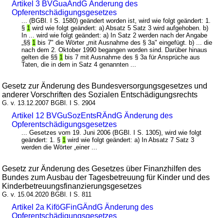
Artikel 3 BVGuaÄndG Änderung des
Opferentschädigungsgesetzes
... (BGBl. I S. 1580) geändert worden ist, wird wie folgt geändert: 1.
§
1
wird wie folgt geändert: a) Absatz 5 Satz 3 wird aufgehoben. b)
In ... wird wie folgt geändert: a) In Satz 2 werden nach der Angabe
„§§
1
bis 7" die Wörter „mit Ausnahme des § 3a" eingefügt. b) ... die
nach dem 2. Oktober 1990 begangen worden sind. Darüber hinaus
gelten die §§
1
bis 7 mit Ausnahme des § 3a für Ansprüche aus
Taten, die in dem in Satz 4 genannten ...
Gesetz zur Änderung des Bundesversorgungsgesetzes und
anderer Vorschriften des Sozialen Entschädigungsrechts
G. v. 13.12.2007 BGBl. I S. 2904
Artikel 12 BVGuSozEntsRÄndG Änderung des
Opferentschädigungsgesetzes
... Gesetzes vom 19. Juni 2006 (BGBl. I S. 1305), wird wie folgt
geändert: 1. §
1
wird wie folgt geändert: a) In Absatz 7 Satz 3
werden die Wörter „einer ...
Gesetz zur Änderung des Gesetzes über Finanzhilfen des
Bundes zum Ausbau der Tagesbetreuung für Kinder und des
Kinderbetreuungsfinanzierungsgesetzes
G. v. 15.04.2020 BGBl. I S. 811
Artikel 2a KiföGFinGÄndG Änderung des
Opferentschädigungsgesetzes