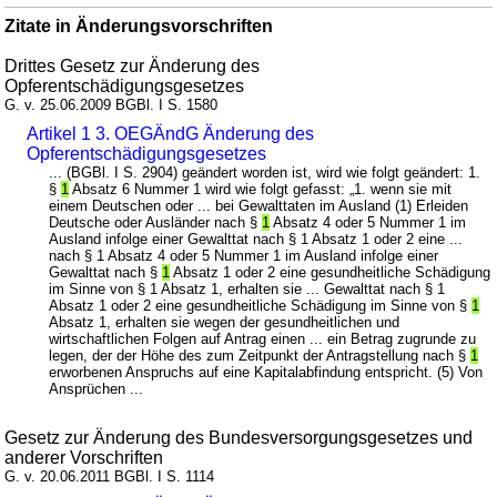
Zitate in Änderungsvorschriften
Drittes Gesetz zur Änderung des
Opferentschädigungsgesetzes
G. v. 25.06.2009 BGBl. I S. 1580
Artikel 1 3. OEGÄndG Änderung des
Opferentschädigungsgesetzes
... (BGBl. I S. 2904) geändert worden ist, wird wie folgt geändert: 1.
§
1
Absatz 6 Nummer 1 wird wie folgt gefasst: „1. wenn sie mit
einem Deutschen oder ... bei Gewalttaten im Ausland (1) Erleiden
Deutsche oder Ausländer nach §
1
Absatz 4 oder 5 Nummer 1 im
Ausland infolge einer Gewalttat nach § 1 Absatz 1 oder 2 eine ...
nach § 1 Absatz 4 oder 5 Nummer 1 im Ausland infolge einer
Gewalttat nach §
1
Absatz 1 oder 2 eine gesundheitliche Schädigung
im Sinne von § 1 Absatz 1, erhalten sie ... Gewalttat nach § 1
Absatz 1 oder 2 eine gesundheitliche Schädigung im Sinne von §
1
Absatz 1, erhalten sie wegen der gesundheitlichen und
wirtschaftlichen Folgen auf Antrag einen ... ein Betrag zugrunde zu
legen, der der Höhe des zum Zeitpunkt der Antragstellung nach §
1
erworbenen Anspruchs auf eine Kapitalabfindung entspricht. (5) Von
Ansprüchen ...
Gesetz zur Änderung des Bundesversorgungsgesetzes und
anderer Vorschriften
G. v. 20.06.2011 BGBl. I S. 1114