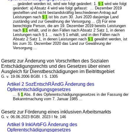
... geändert worden ist, wird wie folgt geändert: 1.
§ 1
wird wie folgt
geändert: a) Absatz 4 wird wie folgt gefasst: ... Dezember 2019
gestellten und nicht bestandskräftig beschiedenen Antrag auf
Leistungen nach
§ 1
ist bis zum 30. Juni 2020 dasjenige Land
zuständig und zur Gewährung der Versorgung ... (3) Für eine
berechtigte Person, die am 19. Dezember 2019 bereits Leistungen
nach
§ 1
erhält, und in den Fällen nach Absatz 2 Satz 1, in denen
Leistungen nach § 1 ... nach § 1 erhält, und in den Fällen nach
Absatz 2 Satz 1, in denen Leistungen nach
§ 1
gewährt werden, ist
bis zum 31. Dezember 2020 das Land zur Gewährung der
Versorgung ...
Gesetz zur Änderung von Vorschriften des Sozialen
Entschädigungsrechts und des Gesetzes über einen
Ausgleich für Dienstbeschädigungen im Beitrittsgebiet
G. v. 19.06.2006 BGBl. I S. 1305
Artikel 2 SozEntschRÄndG Änderung des
Opferentschädigungsgesetzes
... §
1
Abs. 8 des Opferentschädigungsgesetzes in der Fassung der
Bekanntmachung vom 7. Januar 1985 ...
Gesetz zur Förderung eines inklusiven Arbeitsmarkts
G. v. 06.06.2023 BGBl. 2023 I Nr. 146
Artikel 9 InklArbFG Änderung des
Opferentschädigungsgesetzes