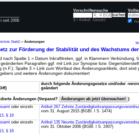
Vorschriftensuche
Vollt
§ / Artikel
Gesetz
n seit 2006
nu
eichnis StabG
>
Änderungen
Ma
etz zur Förderung der Stabilität und des Wachstums der
 nach Spalte 1 = Datum Inkrafttreten, ggf. in Klammern Verkündung, fa
r geänderten Paragrafen ggf. mit Link zur Synopse bzw. Gegenüberstell
 (n.F.); Spalte 3 = Link zum Wortlaut des Änderungsartikels, dort sind g
ebers und weitere Änderungen dokumentiert
durch folgende Änderungsgesetze und/oder -vero
iff)
geändert
idierte Änderungen (Verpasst?
Änderungen ab jetzt überwachen!
)
esamt
oder einzeln
Artikel 267 Zehnte Zuständigkeitsanpassungsverordn
vom 31. August 2015 (BGBl. I S. 1474)
13
,
§ 18
esamt
oder einzeln
Artikel 135 Neunte Zuständigkeitsanpassungsverordn
vom 31. Oktober 2006 (BGBl. I S. 2407)
13
,
§ 18