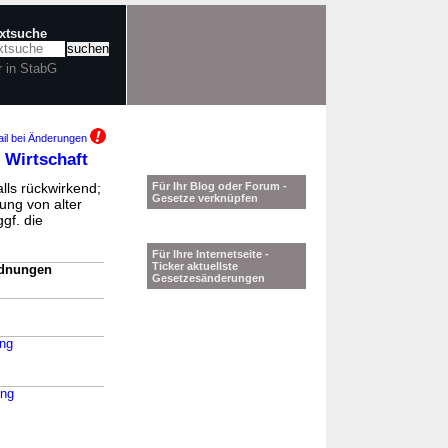
extsuche
r in StabG
il bei Änderungen
 Wirtschaft
lls rückwirkend;
Für Ihr Blog oder Forum -
Gesetze verknüpfen
ung von alter
gf. die
Für Ihre Internetseite -
Ticker aktuellste
rdnungen
Gesetzesänderungen
ung
ung