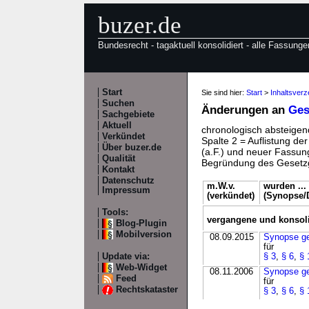
buzer.de
Bundesrecht - tagaktuell konsolidiert - alle Fassunge
Start
Sie sind hier:
Start
>
Inhaltsverz
Suchen
Änderungen an
Ges
Sachgebiete
Aktuell
chronologisch absteigend
Verkündet
Spalte 2 = Auflistung de
Über buzer.de
(a.F.) und neuer Fassung
Qualität
Begründung des Gesetzg
Kontakt
Datenschutz
m.W.v.
wurden ...
Impressum
(verkündet)
(Synopse/D
Tools:
vergangene und konsol
Blog-Plugin
Mobilversion
08.09.2015
Synopse g
für
Update via:
§ 3
,
§ 6
,
§ 
Web-Widget
08.11.2006
Synopse g
Feed
für
Rechtskataster
§ 3
,
§ 6
,
§ 