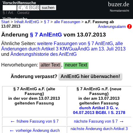
Vorschriftensuche
buzer.de
Normalansicht
§ / Art.
Gesetz
Volltextsuche
Start
>
Inhalt AnlEntG
>
§ 7
>
alle Fassungen
>
a.F. Fassung ab
13.07.2013
Änderungsalarm
nur in AnlEntG
Änderung
§ 7 AnlEntG
vom 13.07.2013
Ähnliche Seiten:
weitere Fassungen von § 7 AnlEntG
,
alle
Änderungen durch Artikel 3 KfWGuaÄndG am 13. Juli 2013
und
Änderungshistorie des AnlEntG
Hervorhebungen:
alter Text
,
neuer Text
Änderung verpasst?
AnlEntG hier überwachen!
§ 7 AnlEntG a.F. (alte
§ 7 AnlEntG n.F. (neue
Fassung)
Fassung)
in der vor dem 13.07.2013
in der am 13.07.2013
geltenden Fassung
geltenden Fassung
durch Artikel 3 G. v.
04.07.2013 BGBl. I S. 2178
←
→
frühere Fassung von § 7
nächste Fassung von § 7
←
nächste Änderung durch Artikel 3
vorherige Änderung durch