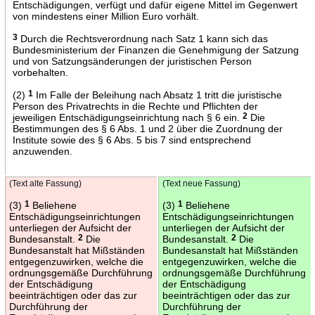
Entschädigungen, verfügt und dafür eigene Mittel im Gegenwert
von mindestens einer Million Euro vorhält.
3
Durch die Rechtsverordnung nach Satz 1 kann sich das
Bundesministerium der Finanzen die Genehmigung der Satzung
und von Satzungsänderungen der juristischen Person
vorbehalten.
(2)
1
Im Falle der Beleihung nach Absatz 1 tritt die juristische
Person des Privatrechts in die Rechte und Pflichten der
jeweiligen Entschädigungseinrichtung nach § 6 ein.
2
Die
Bestimmungen des § 6 Abs. 1 und 2 über die Zuordnung der
Institute sowie des § 6 Abs. 5 bis 7 sind entsprechend
anzuwenden.
(Text alte Fassung)
(Text neue Fassung)
(3)
1
Beliehene
(3)
1
Beliehene
Entschädigungseinrichtungen
Entschädigungseinrichtungen
unterliegen der Aufsicht der
unterliegen der Aufsicht der
Bundesanstalt.
2
Die
Bundesanstalt.
2
Die
Bundesanstalt hat Mißständen
Bundesanstalt hat Mißständen
entgegenzuwirken, welche die
entgegenzuwirken, welche die
ordnungsgemäße Durchführung
ordnungsgemäße Durchführung
der Entschädigung
der Entschädigung
beeinträchtigen oder das zur
beeinträchtigen oder das zur
Durchführung der
Durchführung der