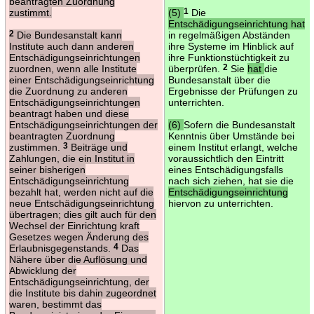
beantragten Zuordnung
zustimmt.
(5)
1
Die
Entschädigungseinrichtung hat
2
Die Bundesanstalt kann
in regelmäßigen Abständen
Institute auch dann anderen
ihre Systeme im Hinblick auf
Entschädigungseinrichtungen
ihre Funktionstüchtigkeit zu
zuordnen, wenn alle Institute
überprüfen.
2
Sie
hat
die
einer Entschädigungseinrichtung
Bundesanstalt über die
die Zuordnung zu anderen
Ergebnisse der Prüfungen zu
Entschädigungseinrichtungen
unterrichten.
beantragt haben und diese
Entschädigungseinrichtungen der
(6)
Sofern die Bundesanstalt
beantragten Zuordnung
Kenntnis über Umstände bei
zustimmen.
3
Beiträge und
einem Institut erlangt, welche
Zahlungen, die ein Institut in
voraussichtlich den Eintritt
seiner bisherigen
eines Entschädigungsfalls
Entschädigungseinrichtung
nach sich ziehen, hat sie die
bezahlt hat, werden nicht auf die
Entschädigungseinrichtung
neue Entschädigungseinrichtung
hiervon zu unterrichten.
übertragen; dies gilt auch für den
Wechsel der Einrichtung kraft
Gesetzes wegen Änderung des
Erlaubnisgegenstands.
4
Das
Nähere über die Auflösung und
Abwicklung der
Entschädigungseinrichtung, der
die Institute bis dahin zugeordnet
waren, bestimmt das