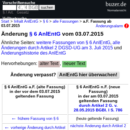
Vorschriftensuche
buzer.de
Normalansicht
§ / Art.
Gesetz
Volltextsuche
Start
>
Inhalt AnlEntG
>
§ 6
>
alle Fassungen
>
a.F. Fassung ab
03.07.2015
Änderungsalarm
nur in AnlEntG
Änderung
§ 6 AnlEntG
vom 03.07.2015
Ähnliche Seiten:
weitere Fassungen von § 6 AnlEntG
,
alle
Änderungen durch Artikel 2 DGSD-UG am 3. Juli 2015
und
Änderungshistorie des AnlEntG
Hervorhebungen:
alter Text
,
neuer Text
Änderung verpasst?
AnlEntG hier überwachen!
§ 6 AnlEntG a.F. (alte Fassung)
§ 6 AnlEntG n.F. (neue
in der vor dem 03.07.2015
Fassung)
geltenden Fassung
in der am 03.07.2015
geltenden Fassung
durch Artikel 2 G. v.
28.05.2015 BGBl. I S. 786
←
frühere Fassung von § 6
(heute geltende Fassung)
←
nächste Änderung durch Artikel 2
vorherige Änderung durch Artikel