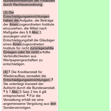
Bundesministerium der Finanzen
durch Rechtsverordnung.
(3) Die
Entschädigungseinrichtungen
haben die
Aufgabe, die Beiträge
der
ihnen
zugeordneten Institute
einzuziehen, die Mittel nach
Maßgabe des § 8
Abs.
1
anzulegen und im
Entschädigungsfall die Gläubiger
eines
ihnen
zugeordneten
Instituts für nicht
zurückgezahlte
Einlagen oder für nicht
erfüllte
Verbindlichkeiten aus
Wertpapiergeschäften zu
entschädigen.
(4)
1
Die Kreditanstalt für
Wiederaufbau verwaltet die
Entschädigungseinrichtungen.
2
Sie unterliegt insoweit der
Aufsicht durch die Bundesanstalt.
3
§ 7
Abs.
3 Satz 2 bis 4 gilt
entsprechend.
4
Für die
Verwaltung erhält sie eine
angemessene Vergütung aus
den
Sondervermögen.