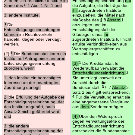
2. öffentlich-rechtliche Institute im
Entschädigungseinrichtung
hat
Sinne des § 1 Abs. 1 Nr. 1 und
die Aufgabe, die Beiträge der
ihr
zugeordneten Institute
3. andere Institute.
einzuziehen, die Mittel nach
Maßgabe des § 8
Absatz
1
3
Die
anzulegen und im
Entschädigungseinrichtungen
Entschädigungsfall die
können
im Rechtsverkehr
Gläubiger eines
ihr
handeln, klagen oder verklagt
zugeordneten Instituts für nicht
werden.
erfüllte Verbindlichkeiten aus
Wertpapiergeschäften zu
(2)
1
Die
Bundesanstalt kann ein
entschädigen.
Institut auf Antrag einer anderen
Entschädigungseinrichtung
(3)
1
Die Kreditanstalt für
zuordnen, wenn
Wiederaufbau verwaltet die
Entschädigungseinrichtung.
2
1. das Institut ein berechtigtes
Sie unterliegt insoweit der
Interesse an der beantragten
Aufsicht durch die
Zuordnung darlegt,
Bundesanstalt.
3
§ 7
Absatz
3
Satz 2 bis 4 gilt entsprechend.
2.
die
Erfüllung der Aufgabe der
4
Für die Verwaltung erhält sie
Entschädigungseinrichtung, der
eine angemessene Vergütung
das Institut angehört, nach
aus
dem
Sondervermögen.
Absatz 3 nicht gefährdet wird,
und
(4)
Über den Widerspruch
gegen Verwaltungsakte der
3. die andere
Entschädigungseinrichtung
Entschädigungseinrichtung der
entscheidet die Bundesanstalt.