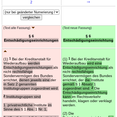
→
2
(Text alte Fassung)
(Text neue Fassung)
§ 6
§ 6
Entschädigungseinrichtungen
Entschädigungseinrichtung
(1)
1
Bei der Kreditanstalt für
(1)
1
Bei der Kreditanstalt für
Wiederaufbau
werden
Wiederaufbau
wird eine
Entschädigungseinrichtungen
als
Entschädigungseinrichtung
als
nicht
rechtsfähige
nicht
rechtsfähiges
Sondervermögen des Bundes
Sondervermögen des Bundes
errichtet,
denen jeweils eine
der
errichtet, der
die
Institute
in Satz 2 genannten
gemäß
§ 1
Absatz
1
Institutsgruppen zugeordnet wird.
zugeordnet sind.
2
Die
Entschädigungseinrichtung
2
Institutsgruppen sind
kann
im Rechtsverkehr
handeln, klagen oder verklagt
1. privatrechtliche
Institute
im
werden.
Sinne des
§ 1
Abs.
1
Nr. 1,
(2) Die