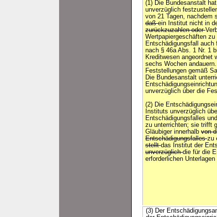
(1) Die Bundesanstalt ha
unverzüglich festzustelle
von 21 Tagen, nachdem si
daß
ein Institut nicht in 
zurückzuzahlen oder
Verb
Wertpapiergeschäften zu 
Entschädigungsfall auch
nach § 46a Abs. 1 Nr. 1 
Kreditwesen angeordnet w
sechs Wochen andauern. E
Feststellungen gemäß Sa
Die Bundesanstalt unterri
Entschädigungseinrichtung
unverzüglich über die Fes
(2) Die Entschädigungsein
Instituts unverzüglich übe
Entschädigungsfalles und
zu unterrichten; sie trif
Gläubiger innerhalb
von d
Entschädigungsfalles
zu 
stellt
das Institut der En
unverzüglich
die für die 
erforderlichen Unterlagen
(3) Der Entschädigungsan