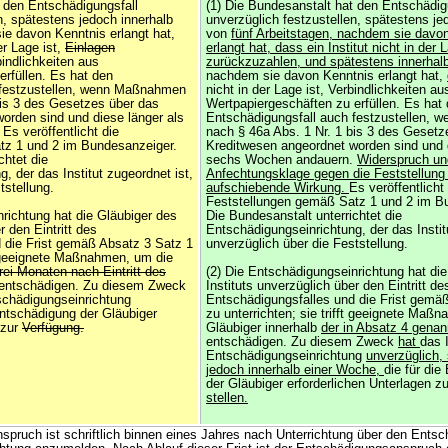
t den Entschädigungsfall
(1) Die Bundesanstalt hat den Entschädig
n, spätestens jedoch innerhalb
unverzüglich festzustellen, spätestens je
e davon Kenntnis erlangt hat,
von
fünf Arbeitstagen, nachdem sie davo
der Lage ist,
Einlagen
erlangt hat, dass ein Institut nicht in der 
indlichkeiten aus
zurückzuzahlen, und spätestens innerhal
erfüllen. Es hat den
nachdem sie davon Kenntnis erlangt hat,
 festzustellen, wenn Maßnahmen
nicht in der Lage ist, Verbindlichkeiten au
bis 3 des Gesetzes über das
Wertpapiergeschäften zu erfüllen. Es hat
orden sind und diese länger als
Entschädigungsfall auch festzustellen,
s veröffentlicht die
nach § 46a Abs. 1 Nr. 1 bis 3 des Gesetz
tz 1 und 2 im Bundesanzeiger.
Kreditwesen angeordnet worden sind und d
chtet die
sechs Wochen andauern.
Widerspruch un
, der das Institut zugeordnet ist,
Anfechtungsklage gegen die Feststellung
tstellung.
aufschiebende Wirkung.
Es veröffentlicht
Feststellungen gemäß Satz 1 und 2 im B
richtung hat die Gläubiger des
Die Bundesanstalt unterrichtet die
r den Eintritt des
Entschädigungseinrichtung, der das Instit
 die Frist gemäß Absatz 3 Satz 1
unverzüglich über die Feststellung.
ft geeignete Maßnahmen, um die
rei Monaten nach Eintritt des
(2) Die Entschädigungseinrichtung hat di
entschädigen. Zu diesem Zweck
Instituts unverzüglich über den Eintritt de
tschädigungseinrichtung
Entschädigungsfalles und die Frist gemä
Entschädigung der Gläubiger
zu unterrichten; sie trifft geeignete Maß
 zur
Verfügung.
Gläubiger innerhalb
der in Absatz 4 genan
entschädigen. Zu diesem Zweck
hat
das I
Entschädigungseinrichtung
unverzüglich,
jedoch innerhalb einer Woche,
die für di
der Gläubiger erforderlichen Unterlagen z
stellen.
spruch ist schriftlich binnen eines Jahres nach Unterrichtung über den Entsch