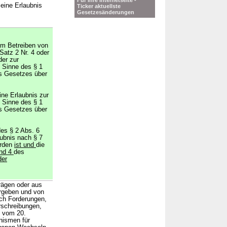
Für Ihre Internetseite -
eine Erlaubnis
Ticker aktuellste
Gesetzesänderungen
zum Betreiben von
Satz 2 Nr. 4 oder
er zur
 Sinne des § 1
s Gesetzes über
ine Erlaubnis zur
 Sinne des § 1
s Gesetzes über
des § 2 Abs. 6
ubnis nach § 7
orden
ist und
die
und 4
des
der
rägen oder aus
ergeben und von
ch Forderungen,
erschreibungen,
G vom 20.
nismen für