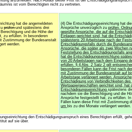
htung anzumelden. Nach Ablauf dieser Frist ist der Entschädigungsanspruch
säumnis ist vom Berechtigten nicht zu vertreten.
nrichtung hat die angemeldeten
(4) Die Entschädigungseinrichtung hat di
 zu
prüfen
und spätestens drei
Ansprüche unverzüglich zu
prüfen. Ordn
 Berechtigung und die Höhe der
geprüfte Ansprüche, die auf die Entschäd
t, zu erfüllen. In besonderen
Einlagen gerichtet sind, hat die Entschäd
mit Zustimmung der Bundesanstalt
spätestens 20 Arbeitstage nach der Fests
gert werden.
Entschädigungsfalls durch die Bundesansta
Ansprüche, die später als zwei Wochen n
Feststellung des Entschädigungsfalls an
hat die Entschädigungseinrichtung spätes
von 20 Arbeitstagen nach dem Eingang d
erfüllen. § 4 Abs. 2 Satz 2 gilt entspreche
besonderen Fällen kann die Frist nach d
mit Zustimmung der Bundesanstalt auf bi
Arbeitstage verlängert werden. Ansprüche,
Entschädigung von Verbindlichkeiten des 
Wertpapiergeschäften gerichtet sind, hat 
Entschädigungseinrichtung
spätestens dr
nachdem sie die Berechtigung und die Hö
Ansprüche festgestellt hat, zu erfüllen. I
Fällen kann diese Frist mit Zustimmung 
um
bis zu drei Monate verlängert werden.
gungseinrichtung den Entschädigungsanspruch eines Berechtigten erfüllt, ge
tut auf sie über.