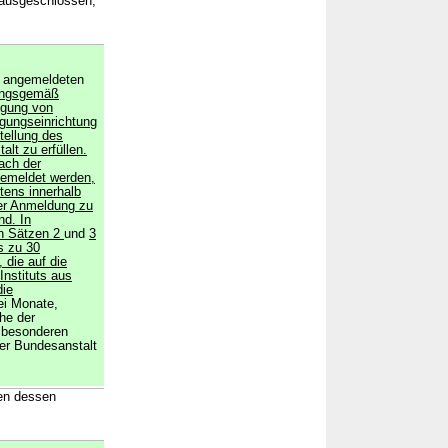
 ausgeschlossen,
e angemeldeten
ungsgemäß
igung von
igungseinrichtung
tellung des
lt zu erfüllen.
ach der
gemeldet werden,
tens innerhalb
er Anmeldung zu
nd. In
en Sätzen 2
und
3
s zu 30
 die auf die
Instituts aus
die
ei Monate,
he der
n besonderen
der Bundesanstalt
hen dessen