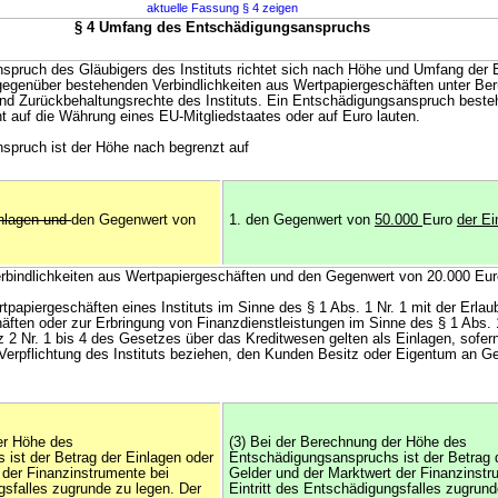
aktuelle Fassung § 4 zeigen
§ 4 Umfang des Entschädigungsanspruchs
spruch des Gläubigers des Instituts richtet sich nach Höhe und Umfang der 
gegenüber bestehenden Verbindlichkeiten aus Wertpapiergeschäften unter Be
nd Zurückbehaltungsrechte des Instituts. Ein Entschädigungsanspruch besteh
ht auf die Währung eines EU-Mitgliedstaates oder auf Euro lauten.
spruch ist der Höhe nach begrenzt auf
inlagen und
den Gegenwert von
1. den Gegenwert von
50.000
Euro
der E
rbindlichkeiten aus Wertpapiergeschäften und den Gegenwert von 20.000 Eur
tpapiergeschäften eines Instituts im Sinne des § 1 Abs. 1 Nr. 1 mit der Erla
ften oder zur Erbringung von Finanzdienstleistungen im Sinne des § 1 Abs. 1
 2 Nr. 1 bis 4 des Gesetzes über das Kreditwesen gelten als Einlagen, sofern
e Verpflichtung des Instituts beziehen, den Kunden Besitz oder Eigentum an G
er Höhe des
(3) Bei der Berechnung der Höhe des
ist der Betrag der Einlagen oder
Entschädigungsanspruchs ist der Betrag 
 der Finanzinstrumente bei
Gelder und der Marktwert der Finanzinstr
gsfalles zugrunde zu legen. Der
Eintritt des Entschädigungsfalles zugrund