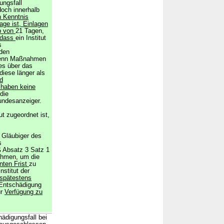
ungsfall
doch innerhalb
n Kenntnis
Lage ist, Einlagen
b von
21 Tagen,
dass
ein Institut
s
 den
 wenn Maßnahmen
es über das
iese länger als
d
 haben keine
 die
undesanzeiger.
ut zugeordnet ist,
e Gläubiger des
s
ß Absatz 3 Satz 1
nahmen, um die
nten Frist
zu
nstitut der
 spätestens
e Entschädigung
ur
Verfügung zu
ädigungsfall bei