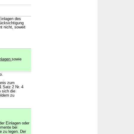
Einlagen des
rücksichtigung
t nicht, soweit
inlagen
sowie
o.
ubnis zum
 Satz 2 Nr. 4
 sich die
eldern zu
der Einlagen oder
umente bei
e zu legen. Der