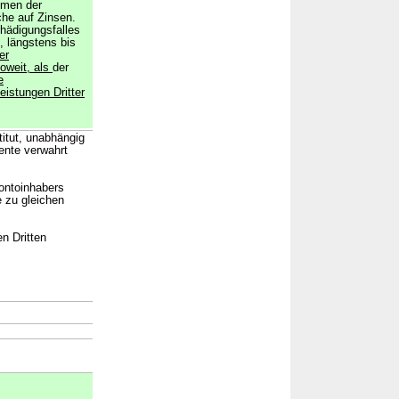
hmen der
he auf Zinsen.
hädigungsfalles
, längstens bis
er
oweit, als
der
e
eistungen Dritter
itut, unabhängig
ente verwahrt
Kontoinhabers
 zu gleichen
en Dritten
→