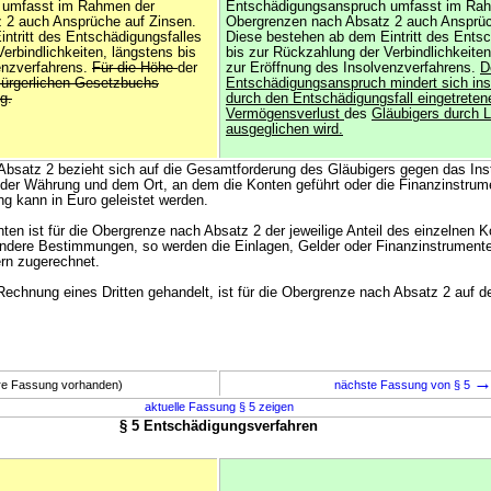
 umfasst im Rahmen der
Entschädigungsanspruch umfasst im Ra
 2 auch Ansprüche auf Zinsen.
Obergrenzen nach Absatz 2 auch Ansprüc
ntritt des Entschädigungsfalles
Diese bestehen ab dem Eintritt des Entsc
erbindlichkeiten, längstens bis
bis zur Rückzahlung der Verbindlichkeiten
enzverfahrens.
Für die Höhe
der
zur Eröffnung des Insolvenzverfahrens.
D
ürgerlichen Gesetzbuchs
Entschädigungsanspruch mindert sich ins
g.
durch den Entschädigungsfall eingetreten
Vermögensverlust
des
Gläubigers durch L
ausgeglichen wird.
Absatz 2 bezieht sich auf die Gesamtforderung des Gläubigers gegen das Inst
 der Währung und dem Ort, an dem die Konten geführt oder die Finanzinstrum
g kann in Euro geleistet werden.
ten ist für die Obergrenze nach Absatz 2 der jeweilige Anteil des einzelnen 
ndere Bestimmungen, so werden die Einlagen, Gelder oder Finanzinstrumente
rn zugerechnet.
 Rechnung eines Dritten gehandelt, ist für die Obergrenze nach Absatz 2 auf d
ere Fassung vorhanden)
nächste Fassung von § 5
aktuelle Fassung § 5 zeigen
§ 5 Entschädigungsverfahren