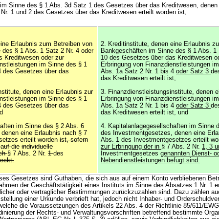
te im Sinne des § 1 Abs. 3d Satz 1 des Gesetzes über das Kreditwesen, denen 
Nr. 1 und 2 des Gesetzes über das Kreditwesen erteilt worden ist,
 eine Erlaubnis zum Betreiben von
2. Kreditinstitute, denen eine Erlaubnis 
des § 1 Abs. 1 Satz 2 Nr. 4 oder
Bankgeschäften im Sinne des § 1 Abs. 1 
s Kreditwesen oder zur
10 des Gesetzes über das Kreditwesen od
nstleistungen im Sinne des § 1
Erbringung von Finanzdienstleistungen im
 4 des Gesetzes über das
Abs. 1a Satz 2 Nr. 1 bis 4
oder Satz 3
de
das Kreditwesen erteilt ist,
nstitute, denen eine Erlaubnis zur
3. Finanzdienstleistungsinstitute, denen e
nstleistungen im Sinne des § 1
Erbringung von Finanzdienstleistungen im
 4 des Gesetzes über das
Abs. 1a Satz 2 Nr. 1 bis 4
oder Satz 3
de
nd
das Kreditwesen erteilt ist, und
haften im Sinne des § 2 Abs. 6
4. Kapitalanlagegesellschaften im Sinne 
denen eine Erlaubnis nach § 7
des Investmentgesetzes, denen eine Erla
etzes erteilt worden
ist, sofern
Abs. 1 des Investmentgesetzes erteilt w
 auf
die
individuelle
zur Erbringung der in
§ 7 Abs. 2 Nr.
1, 3 
ach
§ 7 Abs. 2 Nr.
1
des
Investmentgesetzes
genannten Dienst- o
reckt.
Nebendienstleistungen befugt sind.
eses Gesetzes sind Guthaben, die sich aus auf einem Konto verbliebenen Bet
hmen der Geschäftstätigkeit eines Instituts im Sinne des Absatzes 1 Nr. 1 
licher oder vertraglicher Bestimmungen zurückzuzahlen sind. Dazu zählen au
sstellung einer Urkunde verbrieft hat, jedoch nicht Inhaber- und Orderschuldv
elche die Voraussetzungen des Artikels 22 Abs. 4 der Richtlinie 85/611/EW
nierung der Rechts- und Verwaltungsvorschriften betreffend bestimmte Orga