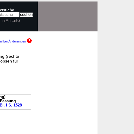
extsuche
r in AnlEntG
il bei Änderungen
ng (rechte
opsen für
ng)
n Fassung
Bl. I S. 1528