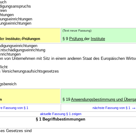
ruch
digungsanspruchs
hren
chtungen
gungseinrichtungen
gungseinrichtungen
(Text neue Fassung)
der
Institute, Prüfungen
§ 9
Prüfung
der
Institute
ädigungseinrichtungen
Entschädigungseinrichtung
inrichtungen
en von Unternehmen mit Sitz in einem anderen Staat des Europäischen Wirt
licht
 Versicherungsaufsichtsgesetzes
gsbereich
n
§ 19
Anwendungsbestimmung und Überga
re Fassung von § 1
nächste Fassung von § 1
aktuelle Fassung § 1 zeigen
§ 1 Begriffsbestimmungen
eses Gesetzes sind