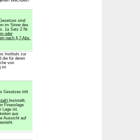
igenen Wechseln.
 Gesetzes sind
en im Sinne des
s. 1a Satz 2 Nr.
en oder
gen nach § 7 Abs.
s Instituts zur
 die für deren
üche von
g im
s Gesetzes tritt
talt)
feststellt,
ner Finanzlage
 Lage ist,
keiten aus
ne Aussicht auf
besteht.
→