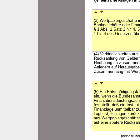
gemeinsame Anlagen in We
(3) Wertpapiergeschäfte 
Bankgeschäfte oder Finan
§ 1 Abs. 1 Satz 2 Nr. 4, 
1 bis 4 des Gesetzes üb
(4) Verbindlichkeiten aus
Rückzahlung von Geldern,
Rechnung im Zusammenha
Anlegern auf Herausgabe
Zusammenhang mit Wertpa
(5) Ein Entschädigungsfal
ein, wenn die Bundesansta
Finanzdienstleistungsauf
feststellt, daß ein Instit
Finanzlage unmittelbar z
Lage ist, Einlagen zurück
aus Wertpapiergeschäften
auf eine spätere Rückzahl
(keine früh