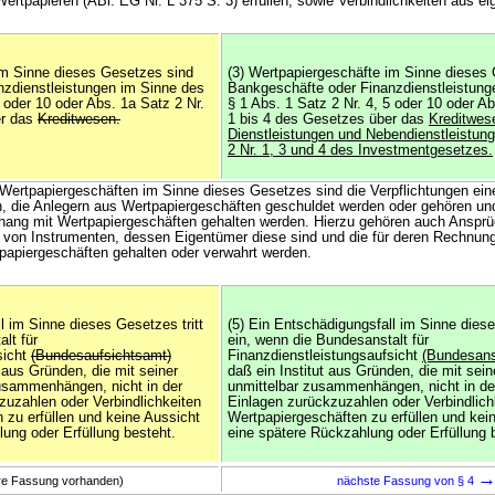
rtpapieren (ABl. EG Nr. L 375 S. 3) erfüllen, sowie Verbindlichkeiten aus e
im Sinne dieses Gesetzes sind
(3) Wertpapiergeschäfte im Sinne dieses
zdienstleistungen im Sinne des
Bankgeschäfte oder Finanzdienstleistung
5 oder 10 oder Abs. 1a Satz 2 Nr.
§ 1 Abs. 1 Satz 2 Nr. 4, 5 oder 10 oder Ab
er das
Kreditwesen.
1 bis 4 des Gesetzes über das
Kreditwes
Dienstleistungen und Nebendienstleistun
2 Nr. 1, 3 und 4 des Investmentgesetzes.
 Wertpapiergeschäften im Sinne dieses Gesetzes sind die Verpflichtungen eine
 die Anlegern aus Wertpapiergeschäften geschuldet werden oder gehören und
ng mit Wertpapiergeschäften gehalten werden. Hierzu gehören auch Anspr
 von Instrumenten, dessen Eigentümer diese sind und die für deren Rechnun
piergeschäften gehalten oder verwahrt werden.
l im Sinne dieses Gesetzes tritt
(5) Ein Entschädigungsfall im Sinne diese
lt für
ein, wenn die Bundesanstalt für
sicht
(Bundesaufsichtsamt)
Finanzdienstleistungsaufsicht
(Bundesans
ut aus Gründen, die mit seiner
daß ein Institut aus Gründen, die mit sei
usammenhängen, nicht in der
unmittelbar zusammenhängen, nicht in der
zuzahlen oder Verbindlichkeiten
Einlagen zurückzuzahlen oder Verbindlich
 zu erfüllen und keine Aussicht
Wertpapiergeschäften zu erfüllen und kei
ung oder Erfüllung besteht.
eine spätere Rückzahlung oder Erfüllung 
ere Fassung vorhanden)
nächste Fassung von § 4