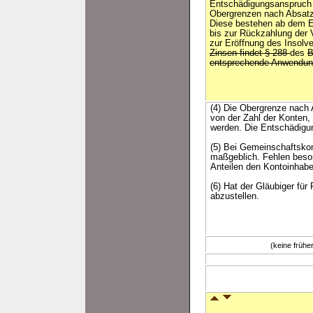
Entschädigungsanspruch
Obergrenzen nach Absatz
Diese bestehen ab dem Ei
bis zur Rückzahlung der V
zur Eröffnung des Insolv
Zinsen findet § 288
des
B
entsprechende Anwendun
(4) Die Obergrenze nach 
von der Zahl der Konten,
werden. Die Entschädigun
(5) Bei Gemeinschaftskon
maßgeblich. Fehlen beso
Anteilen den Kontoinhabe
(6) Hat der Gläubiger für
abzustellen.
(keine früh