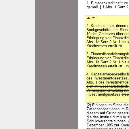
1. Einlagenkreditinstitu
gemäß § 1 Abs. 1 Satz 2 
2. Kreditinstitute, denen
Bankgeschäften im Sinne 
10 des Gesetzes über da
Erbringung von Finanzdie
Abs. 1a Satz 2 Nr. 1 bis
Kreditwesen erteilt ist,
3. Finanzdienstleistungsi
Erbringung von Finanzdie
Abs. 1a Satz 2 Nr. 1 bis
Kreditwesen erteilt ist, u
4. Kapitalanlagegesellsc
des Investmentgesetzes, 
Abs. 1 des Investmentges
sich ihr Geschäftsbetrieb
Vermögensverwaltung n
Investmentgesetzes
erst
(2) Einlagen im Sinne di
Zwischenpositionen im Ra
diesem auf Grund gesetz
die das Institut durch Au
Schuldverschreibungen, w
Dezember 1985 zur Koordi