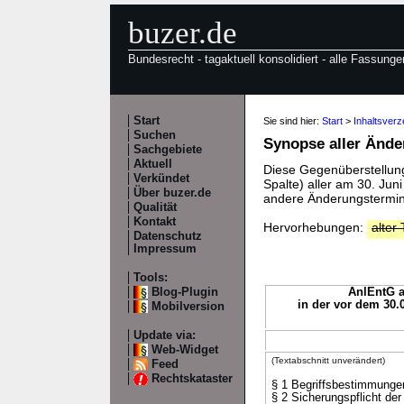
buzer.de
Bundesrecht - tagaktuell konsolidiert - alle Fassunge
Start
Sie sind hier:
Start
>
Inhaltsverz
Suchen
Synopse aller Änd
Sachgebiete
Aktuell
Diese Gegenüberstellung 
Verkündet
Spalte) aller am 30. Jun
Über buzer.de
andere Änderungstermine
Qualität
Kontakt
Hervorhebungen:
alter 
Datenschutz
Impressum
Tools:
Blog-Plugin
AnlEntG a
in der vor dem 30.
Mobilversion
Update via:
Web-Widget
(Textabschnitt unverändert)
Feed
Rechtskataster
§ 1 Begriffsbestimmunge
§ 2 Sicherungspflicht der 