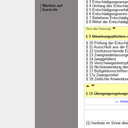
§ 3 Entschädigungsansp
Werben auf
§ 4 Umfang des Entschä
buzer.de
§ 5 Entschädigungsverfa
§ 6 Entschädigungseinri
§ 7 Beliehene Entschädi
§ 8 Mittel der Entschädi
(Text alte Fassung)
§ 9
Mitwirkungspflichten
§ 10 Prüfung der Entsch
§ 11 Ausschluß aus der 
§ 12 Institutssichernde E
§ 13 Zweigniederlassung
§ 14 (weggefallen)
§ 15 Verschwiegenheitspf
§ 16 Nichtanwendung des
§ 17 Bußgeldvorschriften
§ 17a Zwangsmittel
§ 18 Zeitlicher Anwendun
§ 19
Übergangsregelunge
←
frühe
(1) Institute im Sinne di