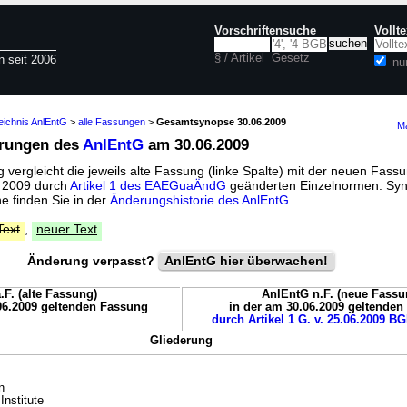
Vorschriftensuche
Vollt
§ / Artikel
Gesetz
n seit 2006
nu
eichnis AnlEntG
>
alle Fassungen
>
Gesamtsynopse 30.06.2009
Ma
erungen des
AnlEntG
am 30.06.2009
vergleicht die jeweils alte Fassung (linke Spalte) mit der neuen Fassu
i 2009 durch
Artikel 1 des EAEGuaÄndG
geänderten Einzelnormen. Syn
 finden Sie in der
Änderungshistorie des AnlEntG
.
Text
,
neuer Text
Änderung verpasst?
AnlEntG hier überwachen!
.F. (alte Fassung)
AnlEntG n.F. (neue Fassu
06.2009 geltenden Fassung
in der am 30.06.2009 geltende
durch Artikel 1 G. v. 25.06.2009 BG
Gliederung
n
Institute