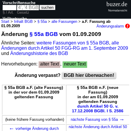
Vorschriftensuche
buzer.de
Normalansicht
§ / Art.
Gesetz
Volltextsuche
Start
>
Inhalt BGB
>
§ 55a
>
alle Fassungen
>
a.F. Fassung ab
01.09.2009
Änderungsalarm
nur in BGB
Änderung
§ 55a BGB
vom 01.09.2009
Ähnliche Seiten:
weitere Fassungen von § 55a BGB
,
alle
Änderungen durch Artikel 50 FGG-RG am 1. September 2009
und
Änderungshistorie des BGB
Hervorhebungen:
alter Text
,
neuer Text
Änderung verpasst?
BGB hier überwachen!
§ 55a BGB a.F. (alte Fassung)
§ 55a BGB n.F. (neue
in der vor dem 01.09.2009
Fassung)
geltenden Fassung
in der am 01.09.2009
geltenden Fassung
durch Artikel 50 G. v.
17.12.2008 BGBl. I S. 2586
→
(keine frühere Fassung vorhanden)
nächste Fassung von § 55a
←
nächste Änderung durch Artikel 50
vorherige Änderung durch