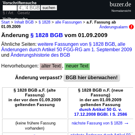
Vorschriftensuche
buzer.de
Normalansicht
§ / Art.
Gesetz
Volltextsuche
Start
>
Inhalt BGB
>
§ 1828
>
alle Fassungen
>
a.F. Fassung ab
01.09.2009
Änderungsalarm
nur in BGB
Änderung
§ 1828 BGB
vom 01.09.2009
Ähnliche Seiten:
weitere Fassungen von § 1828 BGB
,
alle
Änderungen durch Artikel 50 FGG-RG am 1. September 2009
und
Änderungshistorie des BGB
Hervorhebungen:
alter Text
,
neuer Text
Änderung verpasst?
BGB hier überwachen!
§ 1828 BGB a.F. (alte
§ 1828 BGB n.F. (neue
Fassung)
Fassung)
in der vor dem 01.09.2009
in der am 01.09.2009
geltenden Fassung
geltenden Fassung
durch Artikel 50 G. v.
17.12.2008 BGBl. I S. 2586
→
(keine frühere Fassung
nächste Fassung von § 1828
vorhanden)