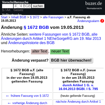
Vorschriftensuche
buzer.de
Normalansicht
§ / Art.
Gesetz
Volltextsuche
Start
>
Inhalt BGB
>
§ 1672
>
alle Fassungen
>
a.F. Fassung ab
19.05.2013
Änderungsalarm
nur in BGB
Änderung
§ 1672 BGB
vom 19.05.2013
Ähnliche Seiten:
weitere Fassungen von § 1672 BGB
,
alle
Änderungen durch Artikel 1 NEheSorgeRG am 19. Mai 2013
und
Änderungshistorie des BGB
Hervorhebungen:
alter Text
,
neuer Text
Änderung verpasst?
BGB hier überwachen!
§ 1672 BGB a.F. (alte
§ 1672 BGB n.F. (neue
Fassung)
Fassung)
in der vor dem 19.05.2013
in der am 19.05.2013
geltenden Fassung
geltenden Fassung
durch Artikel 1 G. v.
16.04.2013 BGBl. I S. 795
←
frühere Fassung von § 1672
(heute geltende Fassung)
←
nächste Änderung durch Artikel 1
vorherige Änderung durch