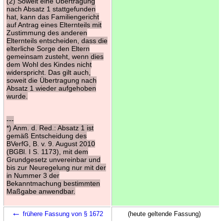
(2) Soweit eine Übertragung
nach Absatz 1 stattgefunden
hat, kann das Familiengericht
auf Antrag eines Elternteils mit
Zustimmung des anderen
Elternteils entscheiden, dass die
elterliche Sorge den Eltern
gemeinsam zusteht, wenn dies
dem Wohl des Kindes nicht
widerspricht. Das gilt auch,
soweit die Übertragung nach
Absatz 1 wieder aufgehoben
wurde.
---
*) Anm. d. Red.: Absatz 1 ist
gemäß Entscheidung des
BVerfG, B. v. 9. August 2010
(BGBl. I S. 1173), mit dem
Grundgesetz unvereinbar und
bis zur Neuregelung nur mit der
in Nummer 3 der
Bekanntmachung bestimmten
Maßgabe anwendbar.
←
frühere Fassung von § 1672
(heute geltende Fassung)