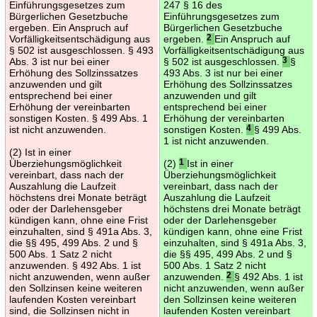
Einführungsgesetzes zum
247 § 16 des
Bürgerlichen Gesetzbuche
Einführungsgesetzes zum
ergeben. Ein Anspruch auf
Bürgerlichen Gesetzbuche
Vorfälligkeitsentschädigung aus
ergeben.
2
Ein Anspruch auf
§ 502 ist ausgeschlossen. § 493
Vorfälligkeitsentschädigung aus
Abs. 3 ist nur bei einer
§ 502 ist ausgeschlossen.
3
§
Erhöhung des Sollzinssatzes
493 Abs. 3 ist nur bei einer
anzuwenden und gilt
Erhöhung des Sollzinssatzes
entsprechend bei einer
anzuwenden und gilt
Erhöhung der vereinbarten
entsprechend bei einer
sonstigen Kosten. § 499 Abs. 1
Erhöhung der vereinbarten
ist nicht anzuwenden.
sonstigen Kosten.
4
§ 499 Abs.
1 ist nicht anzuwenden.
(2) Ist in einer
Überziehungsmöglichkeit
(2)
1
Ist in einer
vereinbart, dass nach der
Überziehungsmöglichkeit
Auszahlung die Laufzeit
vereinbart, dass nach der
höchstens drei Monate beträgt
Auszahlung die Laufzeit
oder der Darlehensgeber
höchstens drei Monate beträgt
kündigen kann, ohne eine Frist
oder der Darlehensgeber
einzuhalten, sind § 491a Abs. 3,
kündigen kann, ohne eine Frist
die §§ 495, 499 Abs. 2 und §
einzuhalten, sind § 491a Abs. 3,
500 Abs. 1 Satz 2 nicht
die §§ 495, 499 Abs. 2 und §
anzuwenden. § 492 Abs. 1 ist
500 Abs. 1 Satz 2 nicht
nicht anzuwenden, wenn außer
anzuwenden.
2
§ 492 Abs. 1 ist
den Sollzinsen keine weiteren
nicht anzuwenden, wenn außer
laufenden Kosten vereinbart
den Sollzinsen keine weiteren
sind, die Sollzinsen nicht in
laufenden Kosten vereinbart