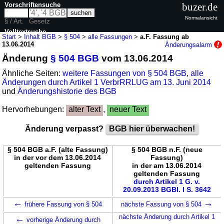
Vorschriftensuche
buzer.de
Normalansicht
§ / Art.
Gesetz
Volltextsuche
Start
>
Inhalt BGB
>
§ 504
>
alle Fassungen
>
a.F. Fassung ab
13.06.2014
Änderungsalarm
nur in BGB
Änderung
§ 504 BGB
vom 13.06.2014
Ähnliche Seiten:
weitere Fassungen von § 504 BGB
,
alle
Änderungen durch Artikel 1 VerbrRRLUG am 13. Juni 2014
und
Änderungshistorie des BGB
Hervorhebungen:
alter Text
,
neuer Text
Änderung verpasst?
BGB hier überwachen!
§ 504 BGB a.F. (alte Fassung)
§ 504 BGB n.F. (neue
in der vor dem 13.06.2014
Fassung)
geltenden Fassung
in der am 13.06.2014
geltenden Fassung
durch Artikel 1 G. v.
20.09.2013 BGBl. I S. 3642
←
→
frühere Fassung von § 504
nächste Fassung von § 504
←
nächste Änderung durch Artikel 1
vorherige Änderung durch