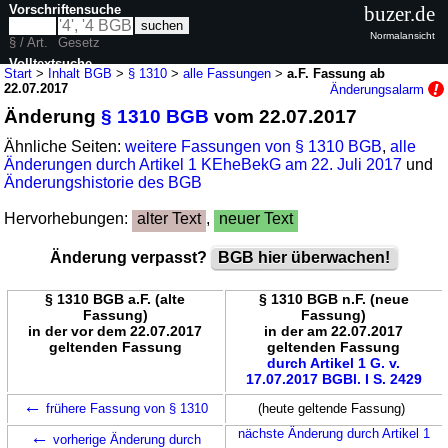
Vorschriftensuche
buzer.de
Normalansicht
§ / Art.
Gesetz
Volltextsuche
Start
>
Inhalt BGB
>
§ 1310
>
alle Fassungen
>
a.F. Fassung ab
22.07.2017
Änderungsalarm
nur in BGB
Änderung
§ 1310 BGB
vom 22.07.2017
Ähnliche Seiten:
weitere Fassungen von § 1310 BGB
,
alle
Änderungen durch Artikel 1 KEheBekG am 22. Juli 2017
und
Änderungshistorie des BGB
Hervorhebungen:
alter Text
,
neuer Text
Änderung verpasst?
BGB hier überwachen!
§ 1310 BGB a.F. (alte
§ 1310 BGB n.F. (neue
Fassung)
Fassung)
in der vor dem 22.07.2017
in der am 22.07.2017
geltenden Fassung
geltenden Fassung
durch Artikel 1 G. v.
17.07.2017 BGBl. I S. 2429
←
frühere Fassung von § 1310
(heute geltende Fassung)
←
nächste Änderung durch Artikel 1
vorherige Änderung durch