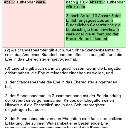
Abs.
2 aufhebbar
wäre.
nach § 1314
Absatz
2 aufhebbar
wäre, oder
2. nach Artikel 13 Absatz 3 des
Einführungsgesetzes zum
Bürgerlichen Gesetzbuche die
beabsichtigte Ehe unwirksam
wäre oder die Aufhebung der
Ehe in Betracht kommt.
(2) Als Standesbeamter gilt auch, wer, ohne Standesbeamter zu
sein, das Amt eines Standesbeamten öffentlich ausgeübt und die
Ehe in das Eheregister eingetragen hat.
(3) Eine Ehe gilt auch dann als geschlossen, wenn die Ehegatten
erklärt haben, die Ehe miteinander eingehen zu wollen, und
1. der Standesbeamte die Ehe in das Eheregister eingetragen
hat,
2. der Standesbeamte im Zusammenhang mit der Beurkundung
der Geburt eines gemeinsamen Kindes der Ehegatten einen
Hinweis auf die Eheschließung in das Geburtenregister
eingetragen hat oder
3. der Standesbeamte von den Ehegatten eine familienrechtliche
Erklärung, die zu ihrer Wirksamkeit eine bestehende Ehe
voraussetzt, entgegengenommen hat und den Ehegatten