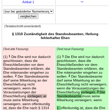
→
Artikel 1
(Textabschnitt unverändert)
§ 1310 Zuständigkeit des Standesbeamten, Heilung
fehlerhafter Ehen
(Text alte Fassung)
(Text neue Fassung)
(1)
1
Die Ehe wird nur dadurch
(1)
1
Die Ehe wird nur dadurch
geschlossen, dass die
geschlossen, dass die
Eheschließenden vor dem
Eheschließenden vor dem
Standesbeamten erklären, die
Standesbeamten erklären, die
Ehe miteinander eingehen zu
Ehe miteinander eingehen zu
wollen.
2
Der Standesbeamte
wollen.
2
Der Standesbeamte
darf seine Mitwirkung an der
darf seine Mitwirkung an der
Eheschließung nicht
Eheschließung nicht verweigern,
verweigern, wenn die
wenn die Voraussetzungen der
Voraussetzungen der
Eheschließung
vorliegen.
3
Der
Eheschließung
vorliegen; er
Standesbeamte
muss seine
muss seine Mitwirkung
Mitwirkung verweigern, wenn
verweigern, wenn offenkundig
ist, dass die Ehe nach § 1314
1.
offenkundig ist, dass die Ehe