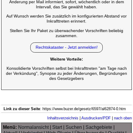
Änderung per Mail informiert, sofort, wöchentlich oder in dem
Intervall, das Sie gewählt haben.
Auf Wunsch werden Sie zusätzlich im konfigurierten Abstand vor
Inkrafttreten erinnert.
Stellen Sie Ihr Paket zu überwachender Vorschriften beliebig
zusammen.
Rechtskataster - Jetzt anmelden!
Weitere Vorteile:
Konsolidierte Vorschriften selbst bei Inkrafttreten "am Tage nach
der Verkündung", Synopse zu jeder Änderungen, Begründungen
des Gesetzgebers
Link zu dieser Seite
: https://www.buzer.de/gesetz/6597/al62874-0.htm
Inhaltsverzeichnis
|
Ausdrucken/PDF
|
nach oben
Menü:
Normalansicht
|
Start
|
Suchen
|
Sachgebiete
|