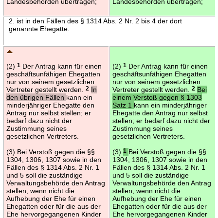
Landesbehörden übertragen;
Landesbehörden übertragen;
2. ist in den Fällen des § 1314 Abs. 2 Nr. 2 bis 4 der dort
genannte Ehegatte.
(2)
1
Der Antrag kann für einen
(2)
1
Der Antrag kann für einen
geschäftsunfähigen Ehegatten
geschäftsunfähigen Ehegatten
nur von seinem gesetzlichen
nur von seinem gesetzlichen
Vertreter gestellt werden.
2
In
Vertreter gestellt werden.
2
Bei
den übrigen Fällen
kann ein
einem Verstoß gegen § 1303
minderjähriger Ehegatte den
Satz 1
kann ein minderjähriger
Antrag nur selbst stellen; er
Ehegatte den Antrag nur selbst
bedarf dazu nicht der
stellen; er bedarf dazu nicht der
Zustimmung seines
Zustimmung seines
gesetzlichen Vertreters.
gesetzlichen Vertreters.
(3) Bei Verstoß gegen die §§
(3)
1
Bei Verstoß gegen die §§
1304, 1306, 1307 sowie in den
1304, 1306, 1307 sowie in den
Fällen des § 1314 Abs. 2 Nr. 1
Fällen des § 1314 Abs. 2 Nr. 1
und 5 soll die zuständige
und 5 soll die zuständige
Verwaltungsbehörde den Antrag
Verwaltungsbehörde den Antrag
stellen, wenn nicht die
stellen, wenn nicht die
Aufhebung der Ehe für einen
Aufhebung der Ehe für einen
Ehegatten oder für die aus der
Ehegatten oder für die aus der
Ehe hervorgegangenen Kinder
Ehe hervorgegangenen Kinder