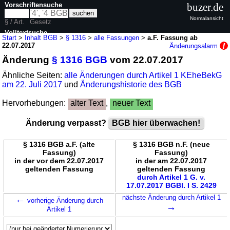
Vorschriftensuche
buzer.de
Normalansicht
§ / Art.
Gesetz
Volltextsuche
Start
>
Inhalt BGB
>
§ 1316
>
alle Fassungen
>
a.F. Fassung ab
22.07.2017
Änderungsalarm
nur in BGB
Änderung
§ 1316 BGB
vom 22.07.2017
Ähnliche Seiten:
alle Änderungen durch Artikel 1 KEheBekG
am 22. Juli 2017
und
Änderungshistorie des BGB
Hervorhebungen:
alter Text
,
neuer Text
Änderung verpasst?
BGB hier überwachen!
§ 1316 BGB a.F. (alte
§ 1316 BGB n.F. (neue
Fassung)
Fassung)
in der vor dem 22.07.2017
in der am 22.07.2017
geltenden Fassung
geltenden Fassung
durch Artikel 1 G. v.
17.07.2017 BGBl. I S. 2429
←
nächste Änderung durch Artikel 1
vorherige Änderung durch
→
Artikel 1