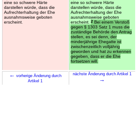
eine so schwere Härte
eine so schwere Härte
darstellen würde, dass die
darstellen würde, dass die
Aufrechterhaltung der Ehe
Aufrechterhaltung der Ehe
ausnahmsweise geboten
ausnahmsweise geboten
erscheint.
erscheint.
2
Bei einem Verstoß
gegen § 1303 Satz 1 muss die
zuständige Behörde den Antrag
stellen, es sei denn, der
minderjährige Ehegatte ist
zwischenzeitlich volljährig
geworden und hat zu erkennen
gegeben, dass er die Ehe
fortsetzen will.
←
nächste Änderung durch Artikel 1
vorherige Änderung durch
→
Artikel 1