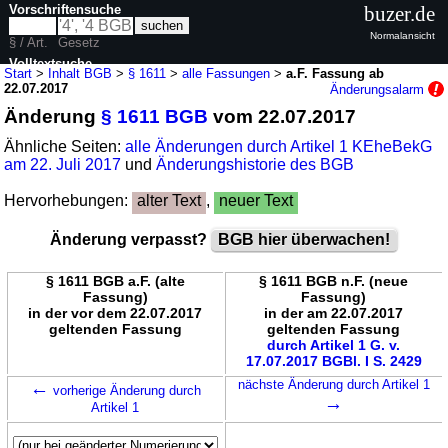
Vorschriftensuche
buzer.de
Normalansicht
§ / Art.
Gesetz
Volltextsuche
Start
>
Inhalt BGB
>
§ 1611
>
alle Fassungen
>
a.F. Fassung ab
22.07.2017
Änderungsalarm
nur in BGB
Änderung
§ 1611 BGB
vom 22.07.2017
Ähnliche Seiten:
alle Änderungen durch Artikel 1 KEheBekG
am 22. Juli 2017
und
Änderungshistorie des BGB
Hervorhebungen:
alter Text
,
neuer Text
Änderung verpasst?
BGB hier überwachen!
§ 1611 BGB a.F. (alte
§ 1611 BGB n.F. (neue
Fassung)
Fassung)
in der vor dem 22.07.2017
in der am 22.07.2017
geltenden Fassung
geltenden Fassung
durch Artikel 1 G. v.
17.07.2017 BGBl. I S. 2429
←
nächste Änderung durch Artikel 1
vorherige Änderung durch
→
Artikel 1