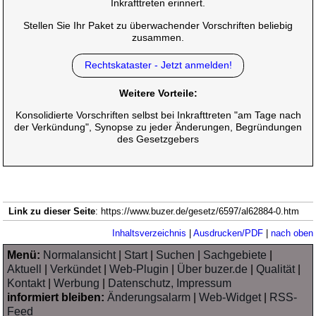
Inkrafttreten erinnert.
Stellen Sie Ihr Paket zu überwachender Vorschriften beliebig
zusammen.
Rechtskataster - Jetzt anmelden!
Weitere Vorteile:
Konsolidierte Vorschriften selbst bei Inkrafttreten "am Tage nach
der Verkündung", Synopse zu jeder Änderungen, Begründungen
des Gesetzgebers
Link zu dieser Seite
: https://www.buzer.de/gesetz/6597/al62884-0.htm
Inhaltsverzeichnis
|
Ausdrucken/PDF
|
nach oben
Menü:
Normalansicht
|
Start
|
Suchen
|
Sachgebiete
|
Aktuell
|
Verkündet
|
Web-Plugin
|
Über buzer.de
|
Qualität
|
Kontakt
|
Werbung
|
Datenschutz, Impressum
informiert bleiben:
Änderungsalarm
|
Web-Widget
|
RSS-
Feed