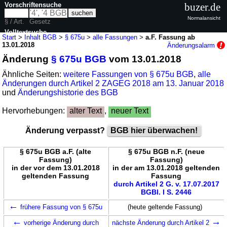
Vorschriftensuche
buzer.de
Normalansicht
§ / Art.
Gesetz
Volltextsuche
Start
>
Inhalt BGB
>
§ 675u
>
alle Fassungen
>
a.F. Fassung ab
13.01.2018
Änderungsalarm
nur in BGB
Änderung
§ 675u BGB
vom 13.01.2018
Ähnliche Seiten:
weitere Fassungen von § 675u BGB
,
alle
Änderungen durch Artikel 2 ZAGEG 2018 am 13. Januar 2018
und
Änderungshistorie des BGB
Hervorhebungen:
alter Text
,
neuer Text
Änderung verpasst?
BGB hier überwachen!
§ 675u BGB a.F. (alte
§ 675u BGB n.F. (neue
Fassung)
Fassung)
in der vor dem 13.01.2018
in der am 13.01.2018 geltenden
geltenden Fassung
Fassung
durch Artikel 2 G. v. 17.07.2017
BGBl. I S. 2446
←
frühere Fassung von § 675u
(heute geltende Fassung)
←
→
vorherige Änderung durch
nächste Änderung durch Artikel 2