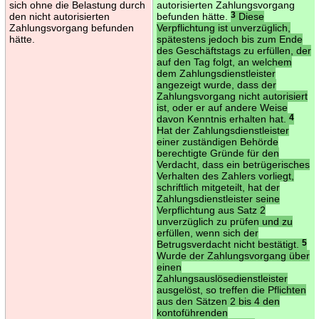
sich ohne die Belastung durch
autorisierten Zahlungsvorgang
den nicht autorisierten
befunden hätte.
3
Diese
Zahlungsvorgang befunden
Verpflichtung ist unverzüglich,
hätte.
spätestens jedoch bis zum Ende
des Geschäftstags zu erfüllen, der
auf den Tag folgt, an welchem
dem Zahlungsdienstleister
angezeigt wurde, dass der
Zahlungsvorgang nicht autorisiert
ist, oder er auf andere Weise
davon Kenntnis erhalten hat.
4
Hat der Zahlungsdienstleister
einer zuständigen Behörde
berechtigte Gründe für den
Verdacht, dass ein betrügerisches
Verhalten des Zahlers vorliegt,
schriftlich mitgeteilt, hat der
Zahlungsdienstleister seine
Verpflichtung aus Satz 2
unverzüglich zu prüfen und zu
erfüllen, wenn sich der
Betrugsverdacht nicht bestätigt.
5
Wurde der Zahlungsvorgang über
einen
Zahlungsauslösedienstleister
ausgelöst, so treffen die Pflichten
aus den Sätzen 2 bis 4 den
kontoführenden