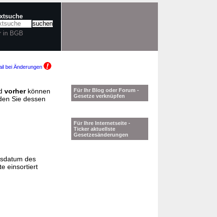
extsuche
r in BGB
il bei Änderungen
d
vorher
können
Für Ihr Blog oder Forum -
Gesetze verknüpfen
nden Sie dessen
Für Ihre Internetseite -
Ticker aktuellste
Gesetzesänderungen
gsdatum des
e einsortiert