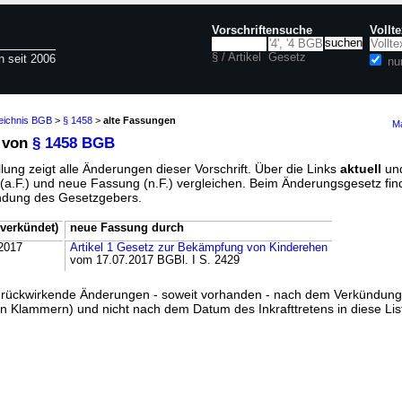
Vorschriftensuche
Vollt
§ / Artikel
Gesetz
n seit 2006
nu
zeichnis BGB
>
§ 1458
>
alte Fassungen
Ma
 von
§ 1458 BGB
lung zeigt alle Änderungen dieser Vorschrift. Über die Links
aktuell
un
g (a.F.) und neue Fassung (n.F.) vergleichen. Beim Änderungsgesetz fi
ündung des Gesetzgebers.
verkündet)
neue Fassung durch
2017
Artikel 1 Gesetz zur Bekämpfung von Kinderehen
vom 17.07.2017 BGBl. I S. 2429
ss rückwirkende Änderungen - soweit vorhanden - nach dem Verkündun
n Klammern) und nicht nach dem Datum des Inkrafttretens in diese List