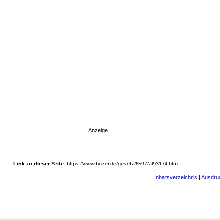
Anzeige
Link zu dieser Seite
: https://www.buzer.de/gesetz/6597/al93174.htm
Inhaltsverzeichnis
|
Ausdru