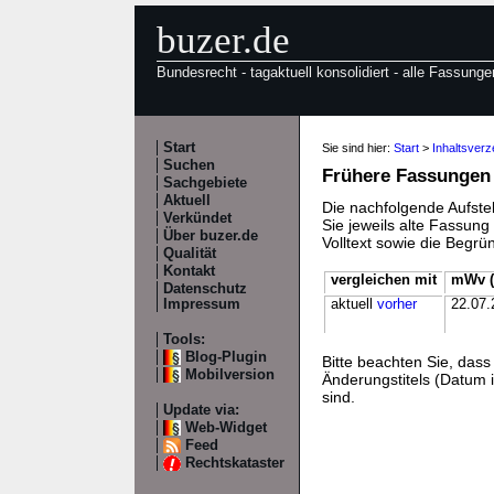
buzer.de
Bundesrecht - tagaktuell konsolidiert - alle Fassunge
Start
Sie sind hier:
Start
>
Inhaltsver
Suchen
Frühere Fassungen
Sachgebiete
Aktuell
Die nachfolgende Aufstel
Verkündet
Sie jeweils alte Fassun
Über buzer.de
Volltext sowie die Begr
Qualität
Kontakt
vergleichen mit
mWv (
Datenschutz
Impressum
aktuell
vorher
22.07.
Tools:
Blog-Plugin
Bitte beachten Sie, da
Mobilversion
Änderungstitels (Datum i
sind.
Update via:
Web-Widget
Feed
Rechtskataster