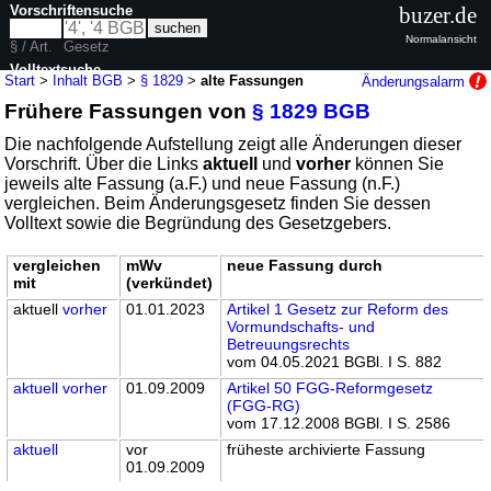
Vorschriftensuche
buzer.de
Normalansicht
§ / Art.
Gesetz
Volltextsuche
Start
>
Inhalt BGB
>
§ 1829
>
alte Fassungen
Änderungsalarm
Frühere Fassungen von
§ 1829 BGB
nur in BGB
Die nachfolgende Aufstellung zeigt alle Änderungen dieser
Vorschrift. Über die Links
aktuell
und
vorher
können Sie
jeweils alte Fassung (a.F.) und neue Fassung (n.F.)
vergleichen. Beim Änderungsgesetz finden Sie dessen
Volltext sowie die Begründung des Gesetzgebers.
vergleichen
mWv
neue Fassung durch
mit
(verkündet)
aktuell
vorher
01.01.2023
Artikel 1 Gesetz zur Reform des
Vormundschafts- und
Betreuungsrechts
vom 04.05.2021 BGBl. I S. 882
aktuell
vorher
01.09.2009
Artikel 50 FGG-Reformgesetz
(FGG-RG)
vom 17.12.2008 BGBl. I S. 2586
aktuell
vor
früheste archivierte Fassung
01.09.2009