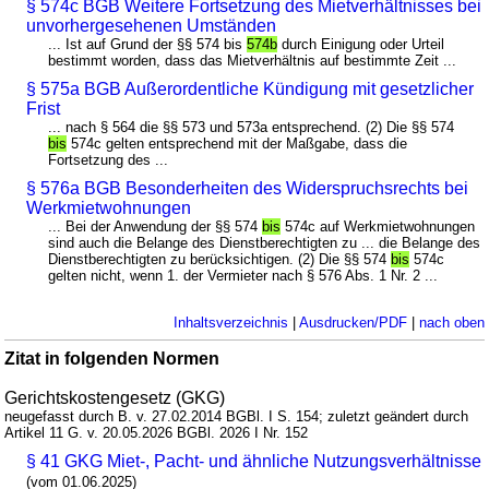
§ 574c BGB Weitere Fortsetzung des Mietverhältnisses bei
unvorhergesehenen Umständen
... Ist auf Grund der §§ 574 bis
574b
durch Einigung oder Urteil
bestimmt worden, dass das Mietverhältnis auf bestimmte Zeit ...
§ 575a BGB Außerordentliche Kündigung mit gesetzlicher
Frist
... nach § 564 die §§ 573 und 573a entsprechend. (2) Die §§ 574
bis
574c gelten entsprechend mit der Maßgabe, dass die
Fortsetzung des ...
§ 576a BGB Besonderheiten des Widerspruchsrechts bei
Werkmietwohnungen
... Bei der Anwendung der §§ 574
bis
574c auf Werkmietwohnungen
sind auch die Belange des Dienstberechtigten zu ... die Belange des
Dienstberechtigten zu berücksichtigen. (2) Die §§ 574
bis
574c
gelten nicht, wenn 1. der Vermieter nach § 576 Abs. 1 Nr. 2 ...
Inhaltsverzeichnis
|
Ausdrucken/PDF
|
nach oben
Zitat in folgenden Normen
Gerichtskostengesetz (GKG)
neugefasst durch B. v. 27.02.2014 BGBl. I S. 154; zuletzt geändert durch
Artikel 11 G. v. 20.05.2026 BGBl. 2026 I Nr. 152
§ 41 GKG Miet-, Pacht- und ähnliche Nutzungsverhältnisse
(vom 01.06.2025)