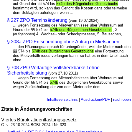
auf Grund der §§ 574 bis
574b des Bürgerlichen Gesetzbuchs
bestimmt wird, so kann das Gericht die Kosten ganz oder teilweise
dem Beklagten auferlegen, wenn ...
§ 227 ZPO Terminsänderung
(vom 19.07.2024)
... wegen Fortsetzung des Mietverhältnisses über Wohnraum auf
Grund der §§ 574 bis
574b des Bürgerlichen Gesetzbuchs
, 3.
(aufgehoben) 4. Wechsel- oder Scheckprozesse, 5. Bausachen, ...
§ 308a ZPO Entscheidung ohne Antrag in Mietsachen
... den Räumungsanspruch für unbegründet, weil der Mieter nach den
§§ 574 bis
574b des Bürgerlichen Gesetzbuchs
eine Fortsetzung
des Mietverhältnisses verlangen kann, so hat es in dem Urteil auch
ohne ...
§ 708 ZPO Vorläufige Vollstreckbarkeit ohne
Sicherheitsleistung
(vom 27.10.2011)
... wegen Fortsetzung des Mietverhältnisses über Wohnraum auf
Grund der §§ 574 bis
574b
des Bürgerlichen Gesetzbuchs sowie
wegen Zurückhaltung der von dem Mieter oder dem ...
Inhaltsverzeichnis
|
Ausdrucken/PDF
|
nach oben
Zitate in Änderungsvorschriften
Viertes Bürokratieentlastungsgesetz
G. v. 23.10.2024 BGBl. 2024 I Nr. 323