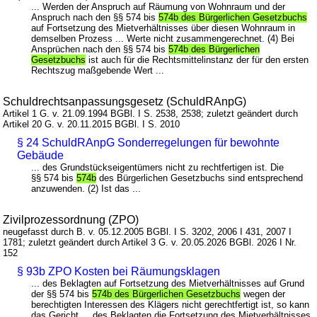
... Werden der Anspruch auf Räumung von Wohnraum und der
Anspruch nach den §§ 574 bis
574b des Bürgerlichen Gesetzbuchs
auf Fortsetzung des Mietverhältnisses über diesen Wohnraum in
demselben Prozess ... Werte nicht zusammengerechnet. (4) Bei
Ansprüchen nach den §§ 574 bis
574b des Bürgerlichen
Gesetzbuchs
ist auch für die Rechtsmittelinstanz der für den ersten
Rechtszug maßgebende Wert ...
Schuldrechtsanpassungsgesetz (SchuldRAnpG)
Artikel 1 G. v. 21.09.1994 BGBl. I S. 2538, 2538; zuletzt geändert durch
Artikel 20 G. v. 20.11.2015 BGBl. I S. 2010
§ 24 SchuldRAnpG Sonderregelungen für bewohnte
Gebäude
... des Grundstückseigentümers nicht zu rechtfertigen ist. Die
§§ 574 bis
574b
des Bürgerlichen Gesetzbuchs sind entsprechend
anzuwenden. (2) Ist das ...
Zivilprozessordnung (ZPO)
neugefasst durch B. v. 05.12.2005 BGBl. I S. 3202, 2006 I 431, 2007 I
1781; zuletzt geändert durch Artikel 3 G. v. 20.05.2026 BGBl. 2026 I Nr.
152
§ 93b ZPO Kosten bei Räumungsklagen
... des Beklagten auf Fortsetzung des Mietverhältnisses auf Grund
der §§ 574 bis
574b des Bürgerlichen Gesetzbuchs
wegen der
berechtigten Interessen des Klägers nicht gerechtfertigt ist, so kann
das Gericht ... des Beklagten die Fortsetzung des Mietverhältnisses