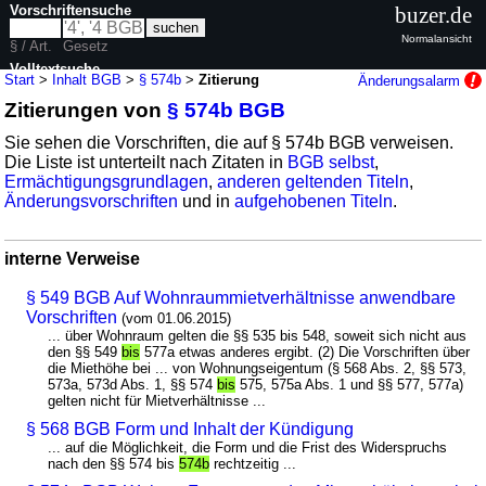
Vorschriftensuche
buzer.de
Normalansicht
§ / Art.
Gesetz
Volltextsuche
Start
>
Inhalt BGB
>
§ 574b
>
Zitierung
Änderungsalarm
Zitierungen von
§ 574b BGB
nur in BGB
Sie sehen die Vorschriften, die auf § 574b BGB verweisen.
Die Liste ist unterteilt nach Zitaten in
BGB selbst
,
Ermächtigungsgrundlagen
,
anderen geltenden Titeln
,
Änderungsvorschriften
und in
aufgehobenen Titeln
.
interne Verweise
§ 549 BGB Auf Wohnraummietverhältnisse anwendbare
Vorschriften
(vom 01.06.2015)
... über Wohnraum gelten die §§ 535 bis 548, soweit sich nicht aus
den §§ 549
bis
577a etwas anderes ergibt. (2) Die Vorschriften über
die Miethöhe bei ... von Wohnungseigentum (§ 568 Abs. 2, §§ 573,
573a, 573d Abs. 1, §§ 574
bis
575, 575a Abs. 1 und §§ 577, 577a)
gelten nicht für Mietverhältnisse ...
§ 568 BGB Form und Inhalt der Kündigung
... auf die Möglichkeit, die Form und die Frist des Widerspruchs
nach den §§ 574 bis
574b
rechtzeitig ...