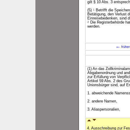
gilt § 10 Abs. 3 entsprec
(5)
1
Betrifft die Speiche
Betätigung, den Verlust 
Einreisebedenken, sind 
2
Die Registerbehörde ha
werden.
←
früher
(1) An das Zollkriminalam
Abgabenordnung und ander
zur Erfüllung von Verpfl
Artikel 59 Abs. 2 des Gr
Unionsbürger sind, auf E
1. abweichende Namenss
2. andere Namen,
3. Aliaspersonalien,
4. Ausschreibung zur Fe