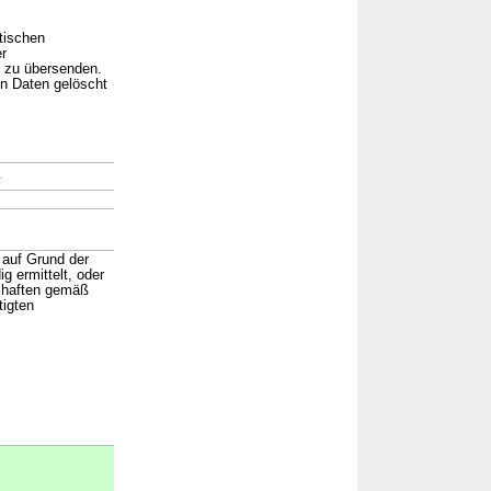
tischen
r
e zu übersenden.
en Daten gelöscht
→
 auf Grund der
g ermittelt, oder
schaften gemäß
tigten