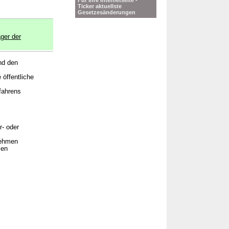
Für Ihre Internetseite -
Ticker aktuellste
Gesetzesänderungen
er der
nd den
öffentliche
fahrens
r- oder
nehmen
len