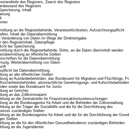
standteile des Registers, Zweck des Registers
tenbestand des Registers
peicherung, Inhalt
erung
t
rren
tlung an die Registerbehörde, Verantwortlichkeiten, Aufzeichnungspflicht
en, Inhalt der Datenübermittlung
eränderung von Daten im Wege der Direkteingabe
en Registerinhalt, Datenpflege
ht bei Speicherung
tlung durch die Registerbehörde, Dritte, an die Daten übermittelt werden
bermittlung an öffentliche Stellen
riften für die Datenübermittlung
, Weiterübermittlung von Daten
nft
icht bei Datenübermittlung
 an alle öffentlichen Stellen
an Ausländerbehörden, das Bundesamt für Migration und Flüchtlinge, Pol
ftsicherheitsbehörden, atomrechtliche Genehmigungs- und Aufsichtsbehörden
den sowie das Bundesamt für Justiz
ng an Gerichte
g an das Zollkriminalamt
g an die Zentralstelle für Finanztransaktionsuntersuchungen
an die Bundesagentur für Arbeit und die Behörden der Zollverwaltung
 an die Träger der Sozialhilfe und die für die Durchführung des
setzes zuständigen Stellen
 an die Bundesagentur für Arbeit und die für die Durchführung der Grunds
en Stellen
g an die für den öffentlichen Gesundheitsdienst zuständigen Behörden
ung an die Jugendämter