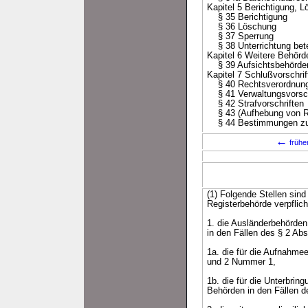
Kapitel 5 Berichtigung, 
§ 35 Berichtigung
§ 36 Löschung
§ 37 Sperrung
§ 38 Unterrichtung betei
Kapitel 6 Weitere Behörd
§ 39 Aufsichtsbehörde
Kapitel 7 Schlußvorschrif
§ 40 Rechtsverordnun
§ 41 Verwaltungsvorsch
§ 42 Strafvorschriften
§ 43 (Aufhebung von Re
§ 44 Bestimmungen zum
←
frühe
(1) Folgende Stellen sind
Registerbehörde verpflich
1. die Ausländerbehörden 
in den Fällen des § 2 Ab
1a. die für die Aufnahme
und 2 Nummer 1,
1b. die für die Unterbri
Behörden in den Fällen 