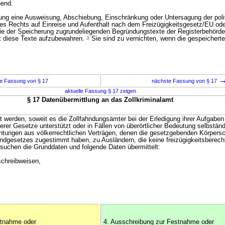
hend.
rung eine Ausweisung, Abschiebung, Einschränkung oder Untersagung der poli
des Rechts auf Einreise und Aufenthalt nach dem Freizügigkeitsgesetz/EU ode
die der Speicherung zugrundeliegenden Begründungstexte der Registerbehörd
t diese Texte aufzubewahren.
3
Sie sind zu vernichten, wenn die gespeichert
e Fassung von § 17
nächste Fassung von § 17
aktuelle Fassung § 17 zeigen
§ 17 Datenübermittlung an das Zollkriminalamt
t werden, soweit es die Zollfahndungsämter bei der Erledigung ihrer Aufgaben
er Gesetze unterstützt oder in Fällen von überörtlicher Bedeutung selbständi
ichtungen aus völkerrechtlichen Verträgen, denen die gesetzgebenden Körper
undgesetzes zugestimmt haben, zu Ausländern, die keine freizügigkeitsberech
rsuchen die Grunddaten und folgende Daten übermittelt:
chreibweisen,
stnahme oder
4. Ausschreibung zur Festnahme oder