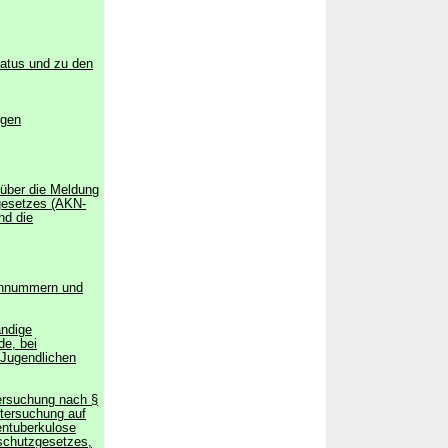
tatus und zu den
igen
 über die Meldung
gesetzes (AKN-
nd die
fonnummern und
ändige
e, bei
 Jugendlichen
ersuchung nach §
tersuchung auf
entuberkulose
sschutzgesetzes,