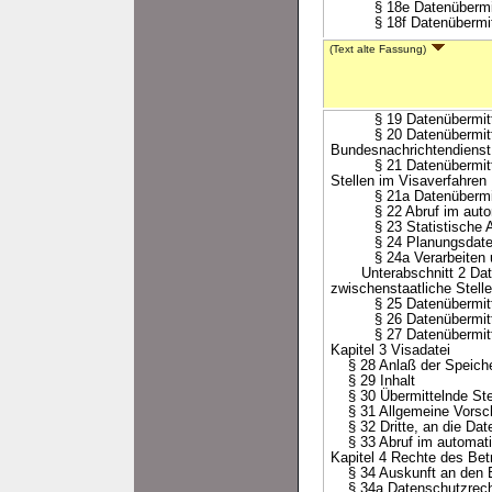
§ 18e Datenübermittl
§ 18f Datenübermittlung
(Text alte Fassung)
§ 19 Datenübermittlung
§ 20 Datenübermittlung
Bundesnachrichtendienst
§ 21 Datenübermittlung
Stellen im Visaverfahren
§ 21a Datenübermittlun
§ 22 Abruf im automat
§ 23 Statistische Auf
§ 24 Planungsdate
§ 24a Verarbeiten und 
Unterabschnitt 2 Datenü
zwischenstaatliche Stell
§ 25 Datenübermittlung 
§ 26 Datenübermittlung
§ 27 Datenübermittlung
Kapitel 3 Visadatei
§ 28 Anlaß der Speich
§ 29 Inhalt
§ 30 Übermittelnde Ste
§ 31 Allgemeine Vorschri
§ 32 Dritte, an die Date
§ 33 Abruf im automatis
Kapitel 4 Rechte des Bet
§ 34 Auskunft an den B
§ 34a Datenschutzrechtl