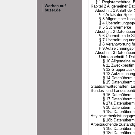
§ 1 Registerbehörde, Be
Werben auf
Kapitel 2 Allgemeiner Da
buzer.de
Abschnitt 1 Anlaß der S
§ 2 Anlaß der Speich
§ 3 Allgemeiner Inhal
§ 4 Übermittlungsspe
§ 5 Suchvermerke
Abschnitt 2 Datenübermit
§ 6 Übermittelnde Stell
§ 7 Übermittlung und V
§ 8 Verantwortung für d
§ 9 Aufzeichnungspflic
Abschnitt 3 Datenübermit
Unterabschnitt 1 Datenü
§ 10 Allgemeine Vorsch
§ 11 Zweckbestimmung
§ 12 Gruppenausku
§ 13 Aufzeichnungspfl
§ 14 Datenübermittlung
§ 15 Datenübermittlung 
Staatsanwaltschaften, Lu
Bundes- und Landesbehör
§ 16 Datenübermittlu
§ 17 Datenübermittlun
§ 17a Datenübermittlun
§ 18 Datenübermittlung 
§ 18a Datenübermittlung
Asylbewerberleistungsge
§ 18b Datenübermittlung
Arbeitsuchende zuständig
§ 18c Datenübermittlun
§ 18d Datenübermittl