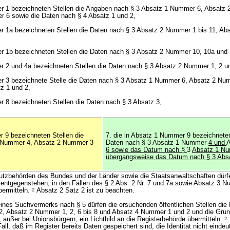
er 1 bezeichneten Stellen die Angaben nach § 3 Absatz 1 Nummer 6, Absatz
r 6 sowie die Daten nach § 4 Absatz 1 und 2,
er 1a bezeichneten Stellen die Daten nach § 3 Absatz 2 Nummer 1 bis 11, A
r 1b bezeichneten Stellen die Daten nach § 3 Absatz 2 Nummer 10, 10a und 
r 2 und 4a bezeichneten Stellen die Daten nach § 3 Absatz 2 Nummer 1, 2 un
r 3 bezeichnete Stelle die Daten nach § 3 Absatz 1 Nummer 6, Absatz 2 Num
z 1 und 2,
r 8 bezeichneten Stellen die Daten nach § 3 Absatz 3,
r 9 bezeichneten Stellen die
7. die in Absatz 1 Nummer 9 bezeichneten
1 Nummer
4,
Absatz 2 Nummer 3
Daten nach § 3 Absatz 1 Nummer
4 und
A
6 sowie das Datum nach §
3
Absatz 1 Nu
übergangsweise das Datum nach § 3 Abs
tzbehörden des Bundes und der Länder sowie die Staatsanwaltschaften dürf
t entgegenstehen, in den Fällen des § 2 Abs. 2 Nr. 7 und 7a sowie Absatz 3 
bermitteln.
2
Absatz 2 Satz 2 ist zu beachten.
eines Suchvermerks nach § 5 dürfen die ersuchenden öffentlichen Stellen die
, Absatz 2 Nummer 1, 2, 6 bis 8 und Absatz 4 Nummer 1 und 2 und die Grund
 außer bei Unionsbürgern, ein Lichtbild an die Registerbehörde übermitteln.
2
ll, daß im Register bereits Daten gespeichert sind, die Identität nicht eindeut