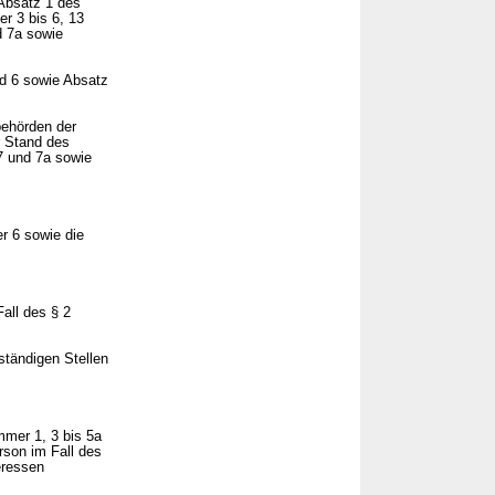
 Absatz 1 des
r 3 bis 6, 13
d 7a sowie
nd 6 sowie Absatz
behörden der
r Stand des
7 und 7a sowie
r 6 sowie die
all des § 2
ständigen Stellen
mmer 1, 3 bis 5a
rson im Fall des
eressen