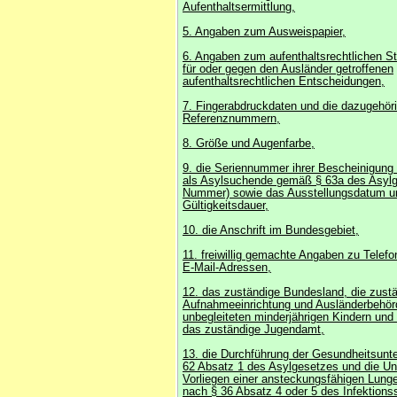
Aufenthaltsermittlung,
5. Angaben zum Ausweispapier,
6. Angaben zum aufenthaltsrechtlichen S
für oder gegen den Ausländer getroffenen
aufenthaltsrechtlichen Entscheidungen,
7. Fingerabdruckdaten und die dazugehör
Referenznummern,
8. Größe und Augenfarbe,
9. die Seriennummer ihrer Bescheinigung
als Asylsuchende gemäß § 63a des Asyl
Nummer) sowie das Ausstellungsdatum u
Gültigkeitsdauer,
10. die Anschrift im Bundesgebiet,
11. freiwillig gemachte Angaben zu Tele
E-Mail-Adressen,
12. das zuständige Bundesland, die zust
Aufnahmeeinrichtung und Ausländerbehörd
unbegleiteten minderjährigen Kindern und
das zuständige Jugendamt,
13. die Durchführung der Gesundheitsunt
62 Absatz 1 des Asylgesetzes und die Un
Vorliegen einer ansteckungsfähigen Lung
nach § 36 Absatz 4 oder 5 des Infektion