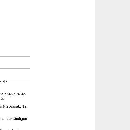
→
n die
ntlichen Stellen
 6,
es § 2 Absatz 1a
enst zuständigen