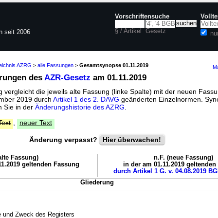
Vorschriftensuche
Vollt
§ / Artikel
Gesetz
n seit 2006
nu
zeichnis AZRG
>
alle Fassungen
>
Gesamtsynopse 01.11.2019
Ma
erungen des
AZR-Gesetz
am 01.11.2019
vergleicht die jeweils alte Fassung (linke Spalte) mit der neuen Fassu
vember 2019 durch
Artikel 1 des 2. DAVG
geänderten Einzelnormen. Syn
 Sie in der
Änderungshistorie des AZRG
.
Text
,
neuer Text
Änderung verpasst?
Hier überwachen!
(alte Fassung)
n.F. (neue Fassung)
11.2019 geltenden Fassung
in der am 01.11.2019 geltende
durch Artikel 1 G. v. 04.08.2019 BG
Gliederung
e und Zweck des Registers