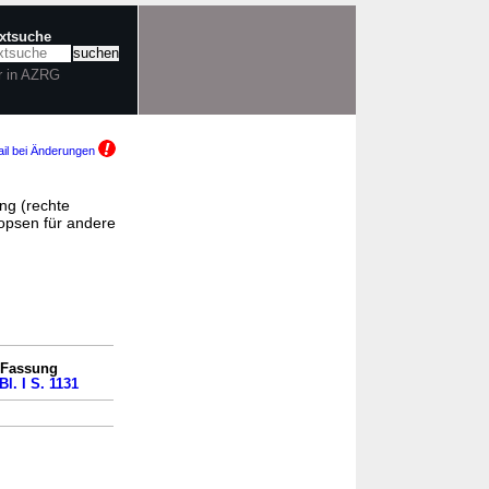
extsuche
r in AZRG
il bei Änderungen
ng (rechte
opsen für andere
n Fassung
Bl. I S. 1131