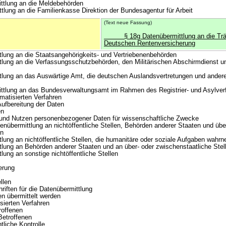
ung an die Meldebehörden
 an die Familienkasse Direktion der Bundesagentur für Arbeit
(Text neue Fassung)
§ 18g Datenübermittlung an die Träg
Deutschen Rentenversicherung
 an die Staatsangehörigkeits- und Vertriebenenbehörden
 an die Verfassungsschutzbehörden, den Militärischen Abschirmdienst u
 an das Auswärtige Amt, die deutschen Auslandsvertretungen und andere 
g an das Bundesverwaltungsamt im Rahmen des Registrier- und Asylver
isierten Verfahren
bereitung der Daten
n
Nutzen personenbezogener Daten für wissenschaftliche Zwecke
bermittlung an nichtöffentliche Stellen, Behörden anderer Staaten und übe
en
an nichtöffentliche Stellen, die humanitäre oder soziale Aufgaben wahr
 an Behörden anderer Staaten und an über- oder zwischenstaatliche Stel
 an sonstige nichtöffentliche Stellen
erung
llen
ften für die Datenübermittlung
n übermittelt werden
ierten Verfahren
roffenen
etroffenen
iche Kontrolle