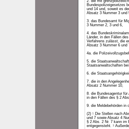
2. die mit grenzpolizeil
Bundespolizeigesetzes b
und 14 und, soweit es de
Absatz 3 Nummer 3 und 5
3. das Bundesamt für Mig
3 Nummer 2, 3 und 6,
4. das Bundeskriminalamt
Länder, in den Fällen d
Verfahrens zulässt, die 
Absatz 3 Nummer 6 und 
4a. die Polizeivollzugsb
5. die Staatsanwaltschaf
Staatsanwaltschaften bei
6. die Staatsangehörigke
7. die in den Angelegenhe
Absatz 2 Nummer 10,
8. die Bundesagentur für 
in den Fällen des § 2 A
9. die Meldebehörden in 
(2)
1
Die Stellen nach Abs
und 7 sowie Absatz 4 Nu
§ 2 Abs. 2 Nr. 7 kann im
entgegensteht.
3
Außerde