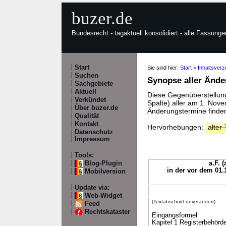
buzer.de
Bundesrecht - tagaktuell konsolidiert - alle Fassunge
Start
Sie sind hier:
Start
>
Inhaltsver
Suchen
Synopse aller Änd
Sachgebiete
Aktuell
Diese Gegenüberstellung 
Verkündet
Spalte) aller am 1. No
Über buzer.de
Änderungstermine finden
Qualität
Kontakt
Hervorhebungen:
alter 
Datenschutz
Impressum
Tools:
Blog-Plugin
a.F. 
in der vor dem 01.
Mobilversion
Update via:
Web-Widget
(Textabschnitt unverändert)
Feed
Rechtskataster
Eingangsformel
Kapitel 1 Registerbehörd