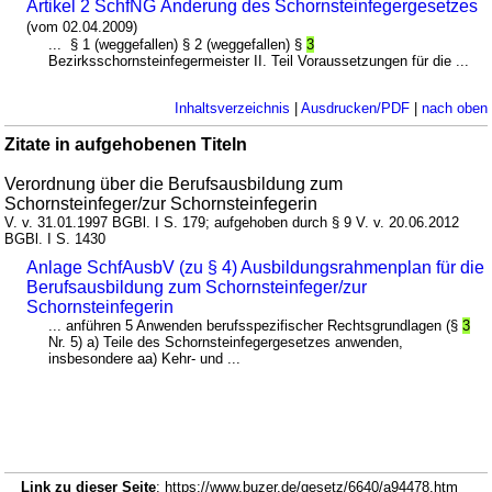
Artikel 2 SchfNG Änderung des Schornsteinfegergesetzes
(vom 02.04.2009)
... § 1 (weggefallen) § 2 (weggefallen) §
3
Bezirksschornsteinfegermeister II. Teil Voraussetzungen für die ...
Inhaltsverzeichnis
|
Ausdrucken/PDF
|
nach oben
Zitate in aufgehobenen Titeln
Verordnung über die Berufsausbildung zum
Schornsteinfeger/zur Schornsteinfegerin
V. v. 31.01.1997 BGBl. I S. 179; aufgehoben durch § 9 V. v. 20.06.2012
BGBl. I S. 1430
Anlage SchfAusbV (zu § 4) Ausbildungsrahmenplan für die
Berufsausbildung zum Schornsteinfeger/zur
Schornsteinfegerin
... anführen 5 Anwenden berufsspezifischer Rechtsgrundlagen (§
3
Nr. 5) a) Teile des Schornsteinfegergesetzes anwenden,
insbesondere aa) Kehr- und ...
Link zu dieser Seite
: https://www.buzer.de/gesetz/6640/a94478.htm