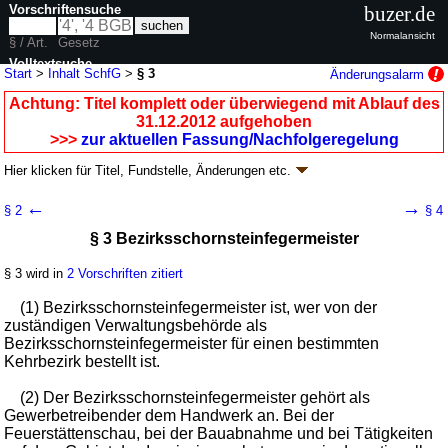
Vorschriftensuche
buzer.de
Normalansicht
§ / Art.
Gesetz
Volltextsuche
Start
>
Inhalt SchfG
>
§ 3
Änderungsalarm
nur in SchfG
Achtung: Titel komplett oder überwiegend mit Ablauf des
31.12.2012 aufgehoben
>>>
zur aktuellen Fassung/Nachfolgeregelung
Hier klicken für
Titel, Fundstelle, Änderungen
etc.
§ 3 - Schornsteinfegergesetz (SchfG)
←
→
§ 2
§ 4
neugefasst durch B. v. 10.08.1998
BGBl. I S. 2071
; aufgehoben durch
§ 3 Bezirksschornsteinfegermeister
Artikel 4
Abs. 4 G. v. 26.11.2008
BGBl. I S. 2242
Geltung ab 01.07.1969; FNA: 7111-1
Schornsteinfeger
§ 3 wird in
2 Vorschriften zitiert
7 weitere Fassungen
|
wird in 29 Vorschriften zitiert
I. Teil Allgemeine Vorschriften
(1) Bezirksschornsteinfegermeister ist, wer von der
zuständigen Verwaltungsbehörde als
Bezirksschornsteinfegermeister für einen bestimmten
Kehrbezirk bestellt ist.
(2) Der Bezirksschornsteinfegermeister gehört als
Gewerbetreibender dem Handwerk an. Bei der
Feuerstättenschau, bei der Bauabnahme und bei Tätigkeiten