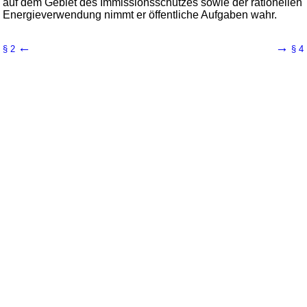
auf dem Gebiet des Immissionsschutzes sowie der rationellen
Energieverwendung nimmt er öffentliche Aufgaben wahr.
←
→
§ 2
§ 4