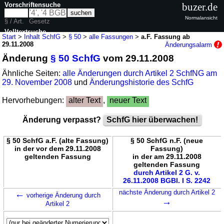
Vorschriftensuche
buzer.de
Normalansicht
§ / Art.
Gesetz
Volltextsuche
Start
>
Inhalt SchfG
>
§ 50
>
alle Fassungen
>
a.F. Fassung ab
29.11.2008
Änderungsalarm
nur in SchfG
Änderung
§ 50 SchfG
vom 29.11.2008
Ähnliche Seiten:
alle Änderungen durch Artikel 2 SchfNG am
29. November 2008
und
Änderungshistorie des SchfG
Hervorhebungen:
alter Text
,
neuer Text
Änderung verpasst?
SchfG hier überwachen!
§ 50 SchfG a.F. (alte Fassung)
§ 50 SchfG n.F. (neue
in der vor dem 29.11.2008
Fassung)
geltenden Fassung
in der am 29.11.2008
geltenden Fassung
durch Artikel 2 G. v.
26.11.2008 BGBl. I S. 2242
←
nächste Änderung durch Artikel 2
vorherige Änderung durch
→
Artikel 2