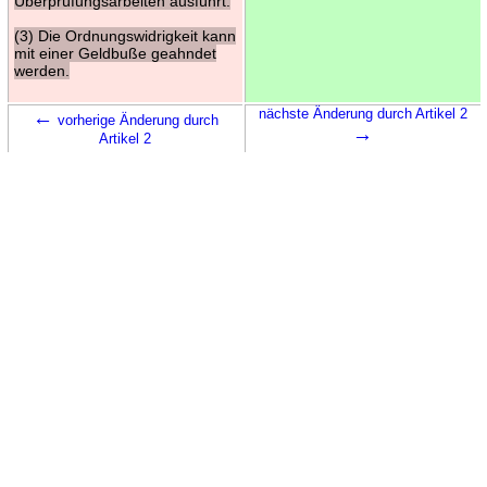
Überprüfungsarbeiten ausführt.
(3) Die Ordnungswidrigkeit kann
mit einer Geldbuße geahndet
werden.
←
nächste Änderung durch Artikel 2
vorherige Änderung durch
→
Artikel 2