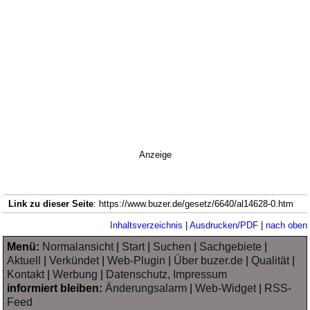
Anzeige
Link zu dieser Seite
: https://www.buzer.de/gesetz/6640/al14628-0.htm
Inhaltsverzeichnis
|
Ausdrucken/PDF
|
nach oben
Menü:
Normalansicht
|
Start
|
Suchen
|
Sachgebiete
|
Aktuell
|
Verkündet
|
Web-Plugin
|
Über buzer.de
|
Qualität
|
Kontakt
|
Werbung
|
Datenschutz, Impressum
informiert bleiben:
Änderungsalarm
|
Web-Widget
|
RSS-
Feed